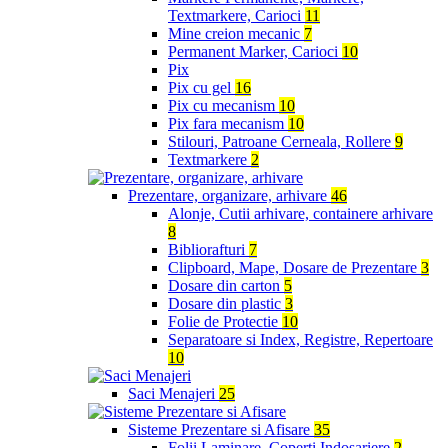
Textmarkere, Carioci
11
Mine creion mecanic
7
Permanent Marker, Carioci
10
Pix
Pix cu gel
16
Pix cu mecanism
10
Pix fara mecanism
10
Stilouri, Patroane Cerneala, Rollere
9
Textmarkere
2
Prezentare, organizare, arhivare
46
Alonje, Cutii arhivare, containere arhivare
8
Bibliorafturi
7
Clipboard, Mape, Dosare de Prezentare
3
Dosare din carton
5
Dosare din plastic
3
Folie de Protectie
10
Separatoare si Index, Registre, Repertoare
10
Saci Menajeri
25
Sisteme Prezentare si Afisare
35
Folii Laminare, Coperti Indosariere
2