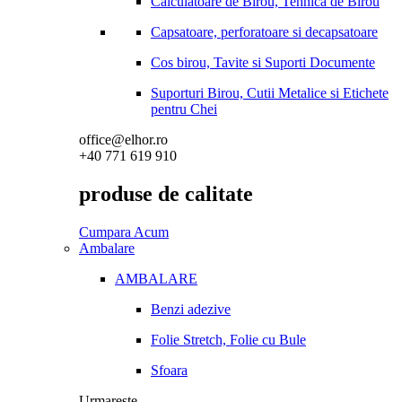
Calculatoare de Birou, Tehnica de Birou
Capsatoare, perforatoare si decapsatoare
Cos birou, Tavite si Suporti Documente
Suporturi Birou, Cutii Metalice si Etichete
pentru Chei
office@elhor.ro
+40 771 619 910
produse de calitate
Cumpara Acum
Ambalare
AMBALARE
Benzi adezive
Folie Stretch, Folie cu Bule
Sfoara
Urmareste