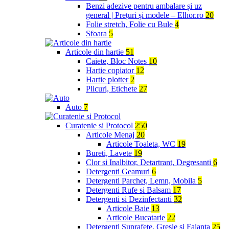
Benzi adezive pentru ambalare și uz
general | Prețuri și modele – Elhor.ro
20
Folie stretch, Folie cu Bule
4
Sfoara
5
Articole din hartie
51
Caiete, Bloc Notes
10
Hartie copiator
12
Hartie plotter
2
Plicuri, Etichete
27
Auto
7
Curatenie si Protocol
250
Articole Menaj
20
Articole Toaleta, WC
19
Bureti, Lavete
19
Clor si Inalbitor, Detartrant, Degresanti
6
Detergenti Geamuri
6
Detergenti Parchet, Lemn, Mobila
5
Detergenti Rufe si Balsam
17
Detergenti si Dezinfectanti
32
Articole Baie
13
Articole Bucatarie
22
Detergenti Suprafete, Gresie si Faianta
25