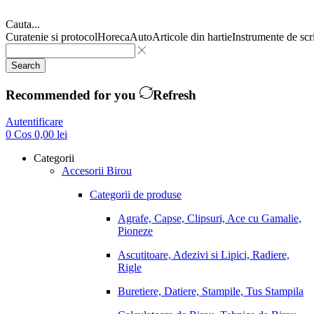
Cauta...
Curatenie si protocol
Horeca
Auto
Articole din hartie
Instrumente de scr
Search
Recommended for you
Refresh
Autentificare
0
Cos
0,00
lei
Categorii
Accesorii Birou
Categorii de produse
Agrafe, Capse, Clipsuri, Ace cu Gamalie,
Pioneze
Ascutitoare, Adezivi si Lipici, Radiere,
Rigle
Buretiere, Datiere, Stampile, Tus Stampila