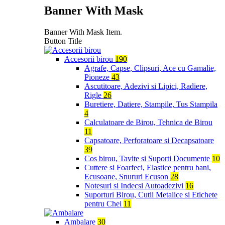
Banner With Mask
Banner With Mask Item.
Button Title
Accesorii birou
190
Agrafe, Capse, Clipsuri, Ace cu Gamalie,
Pioneze
43
Ascutitoare, Adezivi si Lipici, Radiere,
Rigle
26
Buretiere, Datiere, Stampile, Tus Stampila
4
Calculatoare de Birou, Tehnica de Birou
11
Capsatoare, Perforatoare si Decapsatoare
39
Cos birou, Tavite si Suporti Documente
10
Cuttere si Foarfeci, Elastice pentru bani,
Ecusoane, Snururi Ecuson
28
Notesuri si Indecsi Autoadezivi
16
Suporturi Birou, Cutii Metalice si Etichete
pentru Chei
11
Ambalare
30