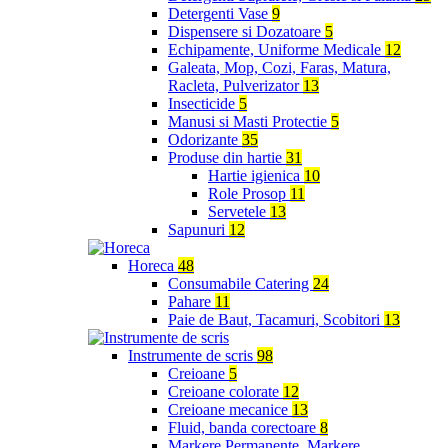
Detergenti Vase
9
Dispensere si Dozatoare
5
Echipamente, Uniforme Medicale
12
Galeata, Mop, Cozi, Faras, Matura,
Racleta, Pulverizator
13
Insecticide
5
Manusi si Masti Protectie
5
Odorizante
35
Produse din hartie
31
Hartie igienica
10
Role Prosop
11
Servetele
13
Sapunuri
12
Horeca
48
Consumabile Catering
24
Pahare
11
Paie de Baut, Tacamuri, Scobitori
13
Instrumente de scris
98
Creioane
5
Creioane colorate
12
Creioane mecanice
13
Fluid, banda corectoare
8
Markere Permanente, Markere,