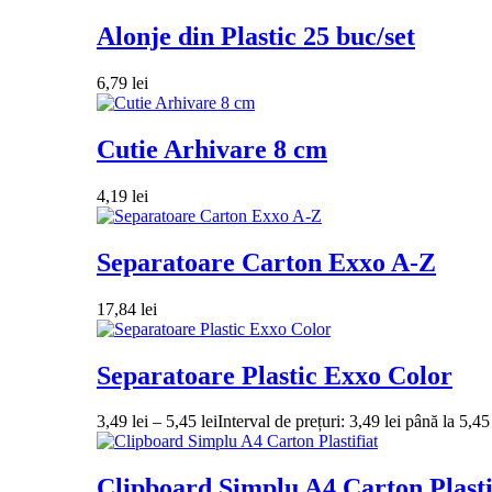
Alonje din Plastic 25 buc/set
6,79
lei
Cutie Arhivare 8 cm
4,19
lei
Separatoare Carton Exxo A-Z
17,84
lei
Separatoare Plastic Exxo Color
3,49
lei
–
5,45
lei
Interval de prețuri: 3,49 lei până la 5,45 
Clipboard Simplu A4 Carton Plasti