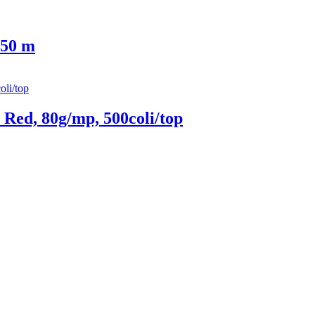
 50 m
Red, 80g/mp, 500coli/top