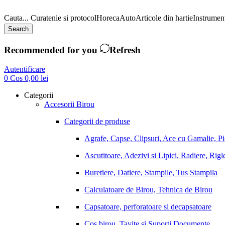
Cauta...
Curatenie si protocol
Horeca
Auto
Articole din hartie
Instrument
Search
Recommended for you
Refresh
Autentificare
0
Cos
0,00
lei
Categorii
Accesorii Birou
Categorii de produse
Agrafe, Capse, Clipsuri, Ace cu Gamalie, P
Ascutitoare, Adezivi si Lipici, Radiere, Rigl
Buretiere, Datiere, Stampile, Tus Stampila
Calculatoare de Birou, Tehnica de Birou
Capsatoare, perforatoare si decapsatoare
Cos birou, Tavite si Suporti Documente