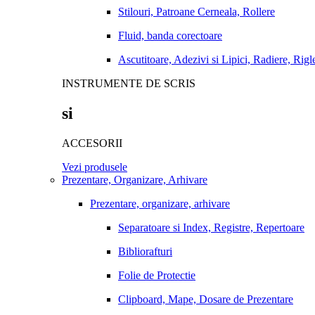
Stilouri, Patroane Cerneala, Rollere
Fluid, banda corectoare
Ascutitoare, Adezivi si Lipici, Radiere, Rigl
INSTRUMENTE DE SCRIS
si
ACCESORII
Vezi produsele
Prezentare, Organizare, Arhivare
Prezentare, organizare, arhivare
Separatoare si Index, Registre, Repertoare
Bibliorafturi
Folie de Protectie
Clipboard, Mape, Dosare de Prezentare