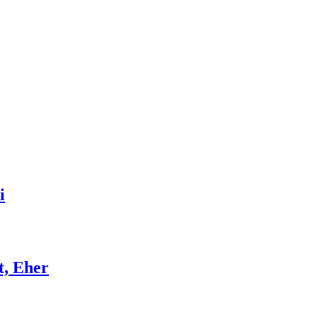
i
t, Eher