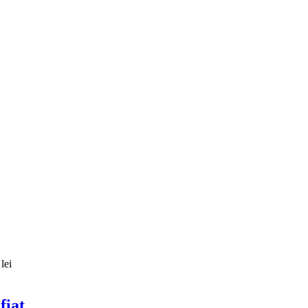
lei
fiat