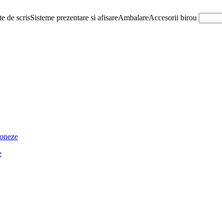
e de scris
Sisteme prezentare si afisare
Ambalare
Accesorii birou
ioneze
e