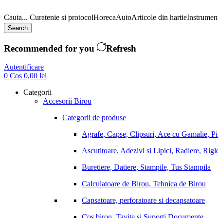
Cauta...
Curatenie si protocol
Horeca
Auto
Articole din hartie
Instrument
Search
Recommended for you
Refresh
Autentificare
0
Cos
0,00
lei
Categorii
Accesorii Birou
Categorii de produse
Agrafe, Capse, Clipsuri, Ace cu Gamalie, P
Ascutitoare, Adezivi si Lipici, Radiere, Rigl
Buretiere, Datiere, Stampile, Tus Stampila
Calculatoare de Birou, Tehnica de Birou
Capsatoare, perforatoare si decapsatoare
Cos birou, Tavite si Suporti Documente