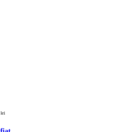
lei
fiat