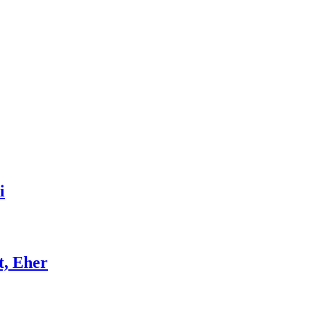
i
t, Eher