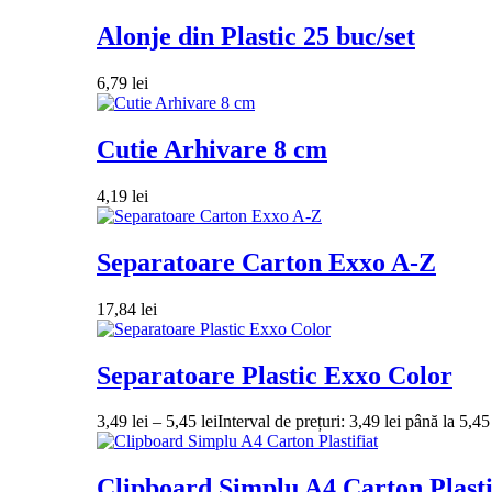
Alonje din Plastic 25 buc/set
6,79
lei
Cutie Arhivare 8 cm
4,19
lei
Separatoare Carton Exxo A-Z
17,84
lei
Separatoare Plastic Exxo Color
3,49
lei
–
5,45
lei
Interval de prețuri: 3,49 lei până la 5,45 
Clipboard Simplu A4 Carton Plasti