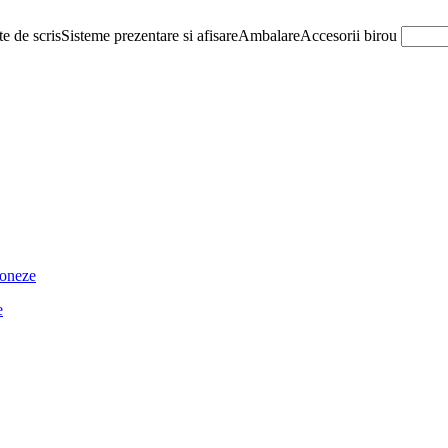
e de scris
Sisteme prezentare si afisare
Ambalare
Accesorii birou
ioneze
e