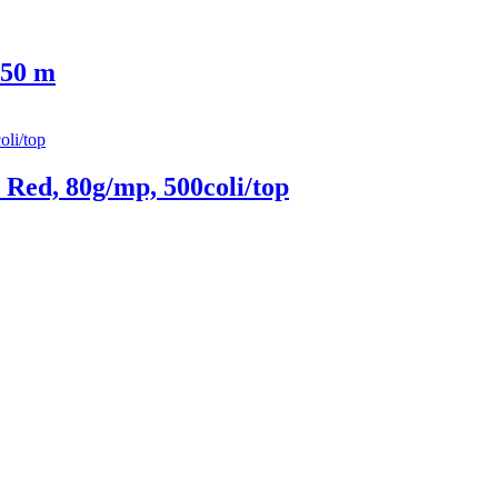
 50 m
Red, 80g/mp, 500coli/top