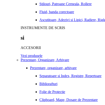
Stilouri, Patroane Cerneala, Rollere
Fluid, banda corectoare
Ascutitoare, Adezivi si Lipici, Radiere, Rigl
INSTRUMENTE DE SCRIS
si
ACCESORII
Vezi produsele
Prezentare, Organizare, Arhivare
Prezentare, organizare, arhivare
Separatoare si Index, Registre, Repertoare
Bibliorafturi
Folie de Protectie
Clipboard, Mape, Dosare de Prezentare