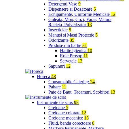
Detergenti Vase
9
Dispensere si Dozatoare
5
Echipamente, Uniforme Medicale
12
Galeata, Mop, Cozi, Faras, Matura,
Racleta, Pulverizator
13
Insecticide
5
Manusi si Masti Protectie
5
Odorizante
35
Produse din hartie
31
Hartie igienica
10
Role Prosop
11
Servetele
13
Sapunuri
12
Horeca
48
Consumabile Catering
24
Pahare
11
Paie de Baut, Tacamuri, Scobitori
13
Instrumente de scris
98
Creioane
5
Creioane colorate
12
Creioane mecanice
13
Fluid, banda corectoare
8
Markere Permanente, Markere,