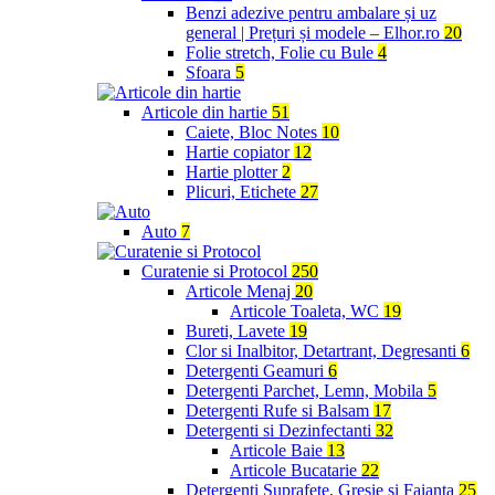
Benzi adezive pentru ambalare și uz
general | Prețuri și modele – Elhor.ro
20
Folie stretch, Folie cu Bule
4
Sfoara
5
Articole din hartie
51
Caiete, Bloc Notes
10
Hartie copiator
12
Hartie plotter
2
Plicuri, Etichete
27
Auto
7
Curatenie si Protocol
250
Articole Menaj
20
Articole Toaleta, WC
19
Bureti, Lavete
19
Clor si Inalbitor, Detartrant, Degresanti
6
Detergenti Geamuri
6
Detergenti Parchet, Lemn, Mobila
5
Detergenti Rufe si Balsam
17
Detergenti si Dezinfectanti
32
Articole Baie
13
Articole Bucatarie
22
Detergenti Suprafete, Gresie si Faianta
25