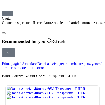
Cauta...
Curatenie si protocol
Horeca
Auto
Articole din hartie
Instrumente de scr
Recommended for you
Refresh
0
Prima pagină
Ambalare
Benzi adezive pentru ambalare și uz general
| Prețuri și modele – Elhor.ro
Banda Adeziva 48mm x 66M Transparenta EHER