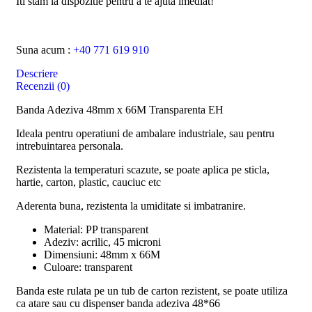
Iti stam la dispozitie pentru a te ajuta imediat!
Suna acum :
+40 771 619 910
Descriere
Recenzii (0)
Banda Adeziva 48mm x 66M Transparenta EH
Ideala pentru operatiuni de ambalare industriale, sau pentru
intrebuintarea personala.
Rezistenta la temperaturi scazute, se poate aplica pe sticla,
hartie, carton, plastic, cauciuc etc
Aderenta buna, rezistenta la umiditate si imbatranire.
Material: PP transparent
Adeziv: acrilic, 45 microni
Dimensiuni: 48mm x 66M
Culoare: transparent
Banda este rulata pe un tub de carton rezistent, se poate utiliza
ca atare sau cu dispenser banda adeziva 48*66