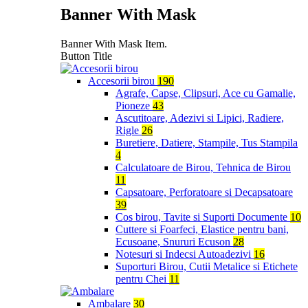
Banner With Mask
Banner With Mask Item.
Button Title
Accesorii birou
190
Agrafe, Capse, Clipsuri, Ace cu Gamalie,
Pioneze
43
Ascutitoare, Adezivi si Lipici, Radiere,
Rigle
26
Buretiere, Datiere, Stampile, Tus Stampila
4
Calculatoare de Birou, Tehnica de Birou
11
Capsatoare, Perforatoare si Decapsatoare
39
Cos birou, Tavite si Suporti Documente
10
Cuttere si Foarfeci, Elastice pentru bani,
Ecusoane, Snururi Ecuson
28
Notesuri si Indecsi Autoadezivi
16
Suporturi Birou, Cutii Metalice si Etichete
pentru Chei
11
Ambalare
30