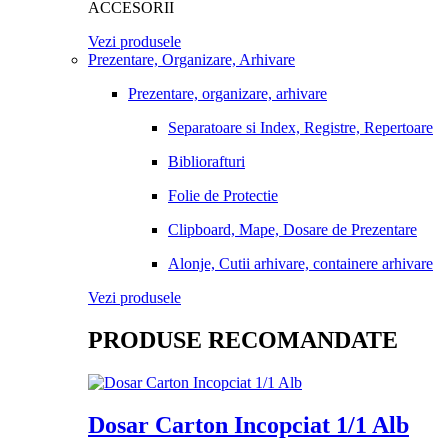
ACCESORII
Vezi produsele
Prezentare, Organizare, Arhivare
Prezentare, organizare, arhivare
Separatoare si Index, Registre, Repertoare
Bibliorafturi
Folie de Protectie
Clipboard, Mape, Dosare de Prezentare
Alonje, Cutii arhivare, containere arhivare
Vezi produsele
PRODUSE RECOMANDATE
Dosar Carton Incopciat 1/1 Alb