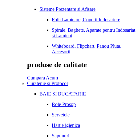
Sisteme Prezentare si Afisare
Folii Laminare, Coperti Indosariere
Spirale, Baghete, Aparate pentru Indosariat
si Laminat
Whiteboard, Flipchart, Panou Pluta,
Accesorii
produse de calitate
Cumpara Acum
Curatenie si Protocol
BAIE SI BUCATARIE
Role Prosop
Servetele
Hartie igienica
Sapunuri