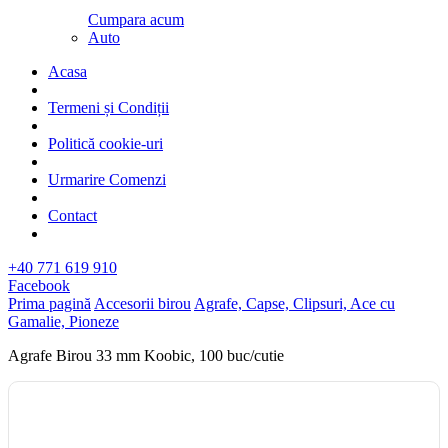
Cumpara acum
Auto
Acasa
Termeni și Condiții
Politică cookie-uri
Urmarire Comenzi
Contact
+40 771 619 910
Facebook
Prima pagină
Accesorii birou
Agrafe, Capse, Clipsuri, Ace cu
Gamalie, Pioneze
Agrafe Birou 33 mm Koobic, 100 buc/cutie