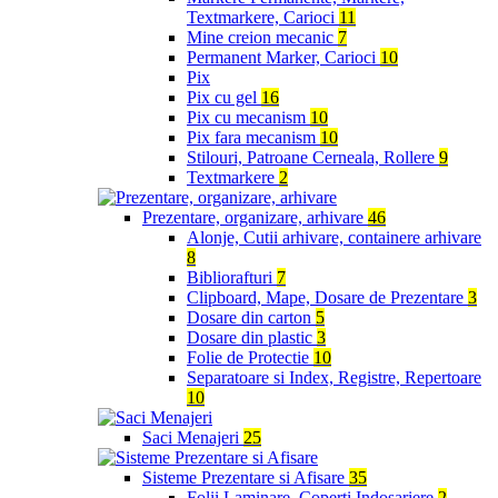
Textmarkere, Carioci
11
Mine creion mecanic
7
Permanent Marker, Carioci
10
Pix
Pix cu gel
16
Pix cu mecanism
10
Pix fara mecanism
10
Stilouri, Patroane Cerneala, Rollere
9
Textmarkere
2
Prezentare, organizare, arhivare
46
Alonje, Cutii arhivare, containere arhivare
8
Bibliorafturi
7
Clipboard, Mape, Dosare de Prezentare
3
Dosare din carton
5
Dosare din plastic
3
Folie de Protectie
10
Separatoare si Index, Registre, Repertoare
10
Saci Menajeri
25
Sisteme Prezentare si Afisare
35
Folii Laminare, Coperti Indosariere
2