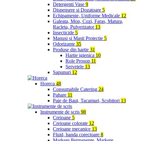
Detergenti Vase
9
Dispensere si Dozatoare
5
Echipamente, Uniforme Medicale
12
Galeata, Mop, Cozi, Faras, Matura,
Racleta, Pulverizator
13
Insecticide
5
Manusi si Masti Protectie
5
Odorizante
35
Produse din hartie
31
Hartie igienica
10
Role Prosop
11
Servetele
13
Sapunuri
12
Horeca
48
Consumabile Catering
24
Pahare
11
Paie de Baut, Tacamuri, Scobitori
13
Instrumente de scris
98
Creioane
5
Creioane colorate
12
Creioane mecanice
13
Fluid, banda corectoare
8
Markere Permanente, Markere,