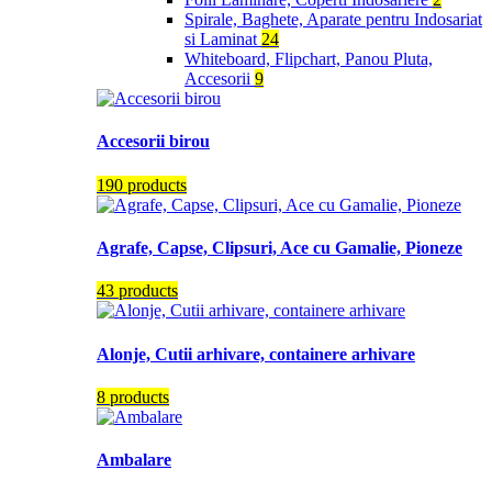
Spirale, Baghete, Aparate pentru Indosariat
si Laminat
24
Whiteboard, Flipchart, Panou Pluta,
Accesorii
9
Accesorii birou
190 products
Agrafe, Capse, Clipsuri, Ace cu Gamalie, Pioneze
43 products
Alonje, Cutii arhivare, containere arhivare
8 products
Ambalare