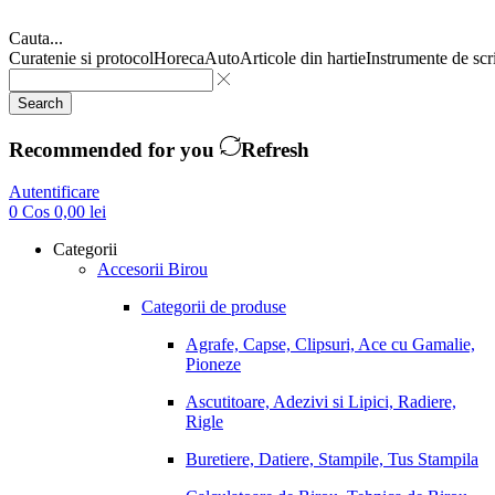
Cauta...
Curatenie si protocol
Horeca
Auto
Articole din hartie
Instrumente de scr
Search
Recommended for you
Refresh
Autentificare
0
Cos
0,00
lei
Categorii
Accesorii Birou
Categorii de produse
Agrafe, Capse, Clipsuri, Ace cu Gamalie,
Pioneze
Ascutitoare, Adezivi si Lipici, Radiere,
Rigle
Buretiere, Datiere, Stampile, Tus Stampila