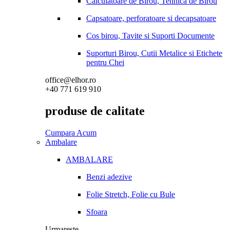
Calculatoare de Birou, Tehnica de Birou
Capsatoare, perforatoare si decapsatoare
Cos birou, Tavite si Suporti Documente
Suporturi Birou, Cutii Metalice si Etichete
pentru Chei
office@elhor.ro
+40 771 619 910
produse de calitate
Cumpara Acum
Ambalare
AMBALARE
Benzi adezive
Folie Stretch, Folie cu Bule
Sfoara
Urmareste