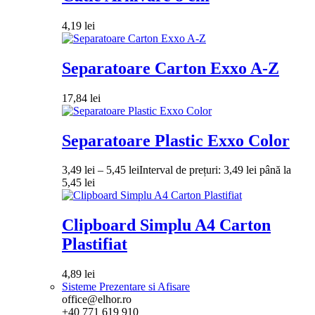
4,19
lei
Separatoare Carton Exxo A-Z
17,84
lei
Separatoare Plastic Exxo Color
3,49
lei
–
5,45
lei
Interval de prețuri: 3,49 lei până la
5,45 lei
Clipboard Simplu A4 Carton
Plastifiat
4,89
lei
Sisteme Prezentare si Afisare
office@elhor.ro
+40 771 619 910