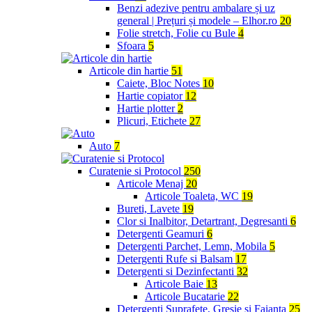
Benzi adezive pentru ambalare și uz
general | Prețuri și modele – Elhor.ro
20
Folie stretch, Folie cu Bule
4
Sfoara
5
Articole din hartie
51
Caiete, Bloc Notes
10
Hartie copiator
12
Hartie plotter
2
Plicuri, Etichete
27
Auto
7
Curatenie si Protocol
250
Articole Menaj
20
Articole Toaleta, WC
19
Bureti, Lavete
19
Clor si Inalbitor, Detartrant, Degresanti
6
Detergenti Geamuri
6
Detergenti Parchet, Lemn, Mobila
5
Detergenti Rufe si Balsam
17
Detergenti si Dezinfectanti
32
Articole Baie
13
Articole Bucatarie
22
Detergenti Suprafete, Gresie si Faianta
25