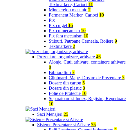
Textmarkere, Carioci
11
Mine creion mecanic
7
Permanent Marker, Carioci
10
Pix
Pix cu gel
16
Pix cu mecanism
10
Pix fara mecanism
10
Stilouri, Patroane Cerneala, Rollere
9
Textmarkere
2
Prezentare, organizare, arhivare
46
Alonje, Cutii arhivare, containere arhivare
8
Bibliorafturi
7
Clipboard, Mape, Dosare de Prezentare
3
Dosare din carton
5
Dosare din plastic
3
Folie de Protectie
10
Separatoare si Index, Registre, Repertoare
10
Saci Menajeri
25
Sisteme Prezentare si Afisare
35
Folii Laminare, Coperti Indosariere
2