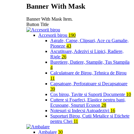
Banner With Mask
Banner With Mask Item.
Button Title
Accesorii birou
190
Agrafe, Capse, Clipsuri, Ace cu Gamalie,
Pioneze
43
Ascutitoare, Adezivi si Lipici, Radiere,
Rigle
26
Buretiere, Datiere, Stampile, Tus Stampila
4
Calculatoare de Birou, Tehnica de Birou
11
Capsatoare, Perforatoare si Decapsatoare
39
Cos birou, Tavite si Suporti Documente
10
Cuttere si Foarfeci, Elastice pentru bani,
Ecusoane, Snururi Ecuson
28
Notesuri si Indecsi Autoadezivi
16
Suporturi Birou, Cutii Metalice si Etichete
pentru Chei
11
Ambalare
30