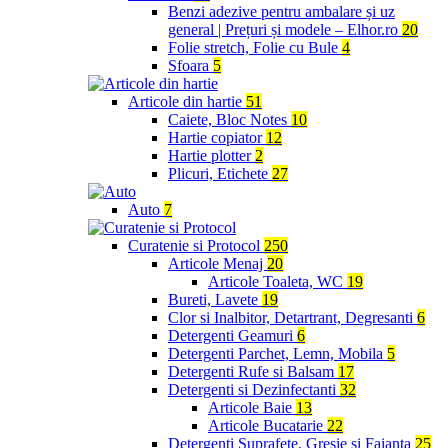
Benzi adezive pentru ambalare și uz
general | Prețuri și modele – Elhor.ro
20
Folie stretch, Folie cu Bule
4
Sfoara
5
Articole din hartie
51
Caiete, Bloc Notes
10
Hartie copiator
12
Hartie plotter
2
Plicuri, Etichete
27
Auto
7
Curatenie si Protocol
250
Articole Menaj
20
Articole Toaleta, WC
19
Bureti, Lavete
19
Clor si Inalbitor, Detartrant, Degresanti
6
Detergenti Geamuri
6
Detergenti Parchet, Lemn, Mobila
5
Detergenti Rufe si Balsam
17
Detergenti si Dezinfectanti
32
Articole Baie
13
Articole Bucatarie
22
Detergenti Suprafete, Gresie si Faianta
25