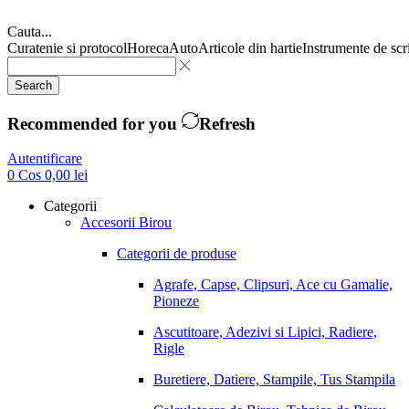
Cauta...
Curatenie si protocol
Horeca
Auto
Articole din hartie
Instrumente de scr
Search
Recommended for you
Refresh
Autentificare
0
Cos
0,00
lei
Categorii
Accesorii Birou
Categorii de produse
Agrafe, Capse, Clipsuri, Ace cu Gamalie,
Pioneze
Ascutitoare, Adezivi si Lipici, Radiere,
Rigle
Buretiere, Datiere, Stampile, Tus Stampila