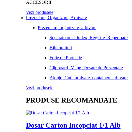
ACCESORII
Vezi produsele
Prezentare, Organizare, Arhivare
Prezentare, organizare, arhivare
Separatoare si Index, Registre, Repertoare
Bibliorafturi
Folie de Protectie
Clipboard, Mape, Dosare de Prezentare
Alonje, Cutii arhivare, containere arhivare
Vezi produsele
PRODUSE RECOMANDATE
Dosar Carton Incopciat 1/1 Alb