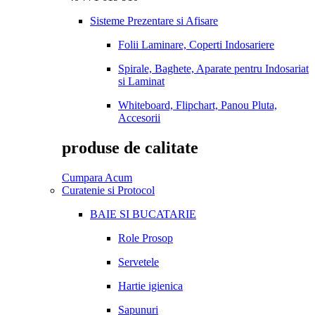
Sisteme Prezentare si Afisare
Folii Laminare, Coperti Indosariere
Spirale, Baghete, Aparate pentru Indosariat
si Laminat
Whiteboard, Flipchart, Panou Pluta,
Accesorii
produse de calitate
Cumpara Acum
Curatenie si Protocol
BAIE SI BUCATARIE
Role Prosop
Servetele
Hartie igienica
Sapunuri