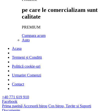
pe care le comercializam sunt
calitate
PREMIUM
Cumpara acum
Auto
Acasa
Termeni și Condiții
Politică cookie-uri
Urmarire Comenzi
Contact
+40 771 619 910
Facebook
Prima pagină
Accesorii birou
Cos birou, Tavite si Suporti
Documente