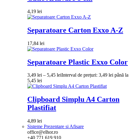
4,19
lei
Separatoare Carton Exxo A-Z
17,84
lei
Separatoare Plastic Exxo Color
3,49
lei
–
5,45
lei
Interval de prețuri: 3,49 lei până la
5,45 lei
Clipboard Simplu A4 Carton
Plastifiat
4,89
lei
Sisteme Prezentare si Afisare
office@elhor.ro
+40 771 619 910