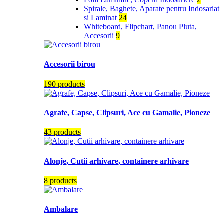
Spirale, Baghete, Aparate pentru Indosariat
si Laminat
24
Whiteboard, Flipchart, Panou Pluta,
Accesorii
9
Accesorii birou
190 products
Agrafe, Capse, Clipsuri, Ace cu Gamalie, Pioneze
43 products
Alonje, Cutii arhivare, containere arhivare
8 products
Ambalare