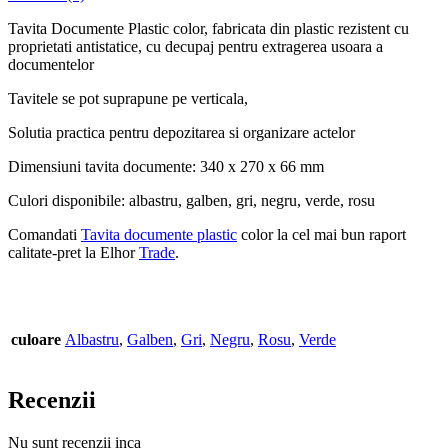
Tavita Documente Plastic color, fabricata din plastic rezistent cu
proprietati antistatice, cu decupaj pentru extragerea usoara a
documentelor
Tavitele se pot suprapune pe verticala,
Solutia practica pentru depozitarea si organizare actelor
Dimensiuni tavita documente: 340 x 270 x 66 mm
Culori disponibile: albastru, galben, gri, negru, verde, rosu
Comandati
T
avita documente plastic
color la cel mai bun raport
calitate-pret la Elhor
Trade
.
culoare
Albastru
,
Galben
,
Gri
,
Negru
,
Rosu
,
Verde
Recenzii
Nu sunt recenzii inca