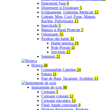
Detergenti Vase
9
Dispensere si Dozatoare
5
Echipamente, Uniforme Medicale
12
Galeata, Mop, Cozi, Faras, Matura,
Racleta, Pulverizator
13
Insecticide
5
Manusi si Masti Protectie
5
Odorizante
35
Produse din hartie
31
Hartie igienica
10
Role Prosop
11
Servetele
13
Sapunuri
12
Horeca
48
Consumabile Catering
24
Pahare
11
Paie de Baut, Tacamuri, Scobitori
13
Instrumente de scris
98
Creioane
5
Creioane colorate
12
Creioane mecanice
13
Fluid, banda corectoare
8
Markere Permanente, Markere,