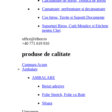
Calculatoare de Birou, Tehnica de Birou
Capsatoare, perforatoare si decapsatoare
Cos birou, Tavite si Suporti Documente
Suporturi Birou, Cutii Metalice si Etichete
pentru Chei
office@elhor.ro
+40 771 619 910
produse de calitate
Cumpara Acum
Ambalare
AMBALARE
Benzi adezive
Folie Stretch, Folie cu Bule
Sfoara
Urmareste