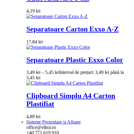
4,19
lei
Separatoare Carton Exxo A-Z
17,84
lei
Separatoare Plastic Exxo Color
3,49
lei
–
5,45
lei
Interval de prețuri: 3,49 lei până la
5,45 lei
Clipboard Simplu A4 Carton
Plastifiat
4,89
lei
Sisteme Prezentare si Afisare
office@elhor.ro
+40 771 619 910