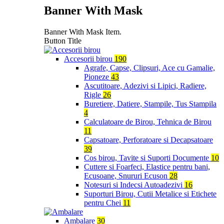
Banner With Mask
Banner With Mask Item.
Button Title
Accesorii birou
190
Agrafe, Capse, Clipsuri, Ace cu Gamalie,
Pioneze
43
Ascutitoare, Adezivi si Lipici, Radiere,
Rigle
26
Buretiere, Datiere, Stampile, Tus Stampila
4
Calculatoare de Birou, Tehnica de Birou
11
Capsatoare, Perforatoare si Decapsatoare
39
Cos birou, Tavite si Suporti Documente
10
Cuttere si Foarfeci, Elastice pentru bani,
Ecusoane, Snururi Ecuson
28
Notesuri si Indecsi Autoadezivi
16
Suporturi Birou, Cutii Metalice si Etichete
pentru Chei
11
Ambalare
30