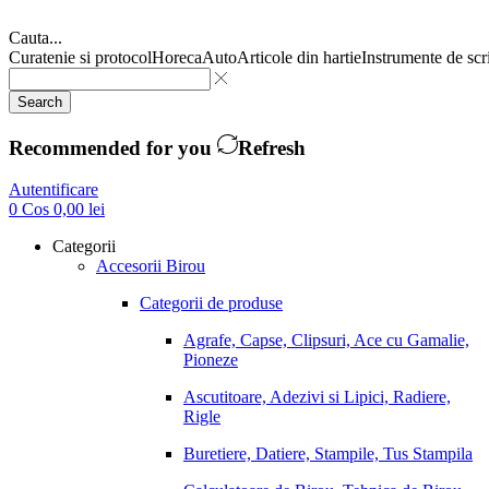
Cauta...
Curatenie si protocol
Horeca
Auto
Articole din hartie
Instrumente de scr
Search
Recommended for you
Refresh
Autentificare
0
Cos
0,00
lei
Categorii
Accesorii Birou
Categorii de produse
Agrafe, Capse, Clipsuri, Ace cu Gamalie,
Pioneze
Ascutitoare, Adezivi si Lipici, Radiere,
Rigle
Buretiere, Datiere, Stampile, Tus Stampila