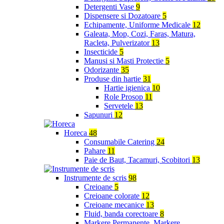
Detergenti Vase
9
Dispensere si Dozatoare
5
Echipamente, Uniforme Medicale
12
Galeata, Mop, Cozi, Faras, Matura,
Racleta, Pulverizator
13
Insecticide
5
Manusi si Masti Protectie
5
Odorizante
35
Produse din hartie
31
Hartie igienica
10
Role Prosop
11
Servetele
13
Sapunuri
12
Horeca
48
Consumabile Catering
24
Pahare
11
Paie de Baut, Tacamuri, Scobitori
13
Instrumente de scris
98
Creioane
5
Creioane colorate
12
Creioane mecanice
13
Fluid, banda corectoare
8
Markere Permanente, Markere,