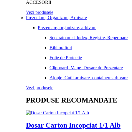
ACCESORII
Vezi produsele
Prezentare, Organizare, Arhivare
Prezentare, organizare, arhivare
Separatoare si Index, Registre, Repertoare
Bibliorafturi
Folie de Protectie
Clipboard, Mape, Dosare de Prezentare
Alonje, Cutii arhivare, containere arhivare
Vezi produsele
PRODUSE RECOMANDATE
Dosar Carton Incopciat 1/1 Alb