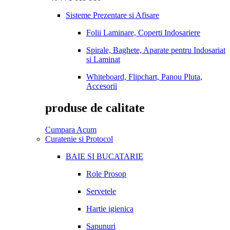
Sisteme Prezentare si Afisare
Folii Laminare, Coperti Indosariere
Spirale, Baghete, Aparate pentru Indosariat
si Laminat
Whiteboard, Flipchart, Panou Pluta,
Accesorii
produse de calitate
Cumpara Acum
Curatenie si Protocol
BAIE SI BUCATARIE
Role Prosop
Servetele
Hartie igienica
Sapunuri