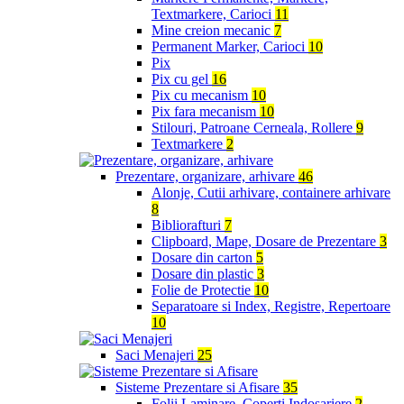
Textmarkere, Carioci
11
Mine creion mecanic
7
Permanent Marker, Carioci
10
Pix
Pix cu gel
16
Pix cu mecanism
10
Pix fara mecanism
10
Stilouri, Patroane Cerneala, Rollere
9
Textmarkere
2
Prezentare, organizare, arhivare
46
Alonje, Cutii arhivare, containere arhivare
8
Bibliorafturi
7
Clipboard, Mape, Dosare de Prezentare
3
Dosare din carton
5
Dosare din plastic
3
Folie de Protectie
10
Separatoare si Index, Registre, Repertoare
10
Saci Menajeri
25
Sisteme Prezentare si Afisare
35
Folii Laminare, Coperti Indosariere
2