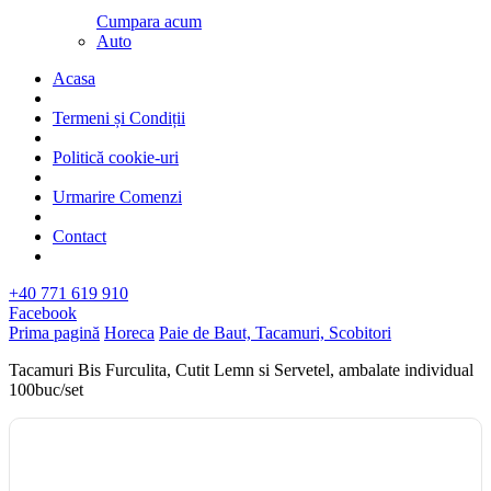
Cumpara acum
Auto
Acasa
Termeni și Condiții
Politică cookie-uri
Urmarire Comenzi
Contact
+40 771 619 910
Facebook
Prima pagină
Horeca
Paie de Baut, Tacamuri, Scobitori
Tacamuri Bis Furculita, Cutit Lemn si Servetel, ambalate individual
100buc/set