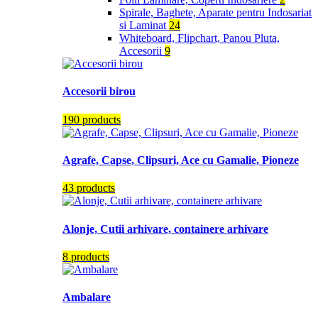
Spirale, Baghete, Aparate pentru Indosariat
si Laminat
24
Whiteboard, Flipchart, Panou Pluta,
Accesorii
9
Accesorii birou
190 products
Agrafe, Capse, Clipsuri, Ace cu Gamalie, Pioneze
43 products
Alonje, Cutii arhivare, containere arhivare
8 products
Ambalare