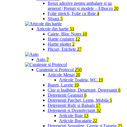
Benzi adezive pentru ambalare și uz
general | Prețuri și modele – Elhor.ro
20
Folie stretch, Folie cu Bule
4
Sfoara
5
Articole din hartie
51
Caiete, Bloc Notes
10
Hartie copiator
12
Hartie plotter
2
Plicuri, Etichete
27
Auto
7
Curatenie si Protocol
250
Articole Menaj
20
Articole Toaleta, WC
19
Bureti, Lavete
19
Clor si Inalbitor, Detartrant, Degresanti
6
Detergenti Geamuri
6
Detergenti Parchet, Lemn, Mobila
5
Detergenti Rufe si Balsam
17
Detergenti si Dezinfectanti
32
Articole Baie
13
Articole Bucatarie
22
Detergenti Suprafete, Gresie si Faianta
25