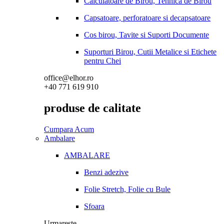
Calculatoare de Birou, Tehnica de Birou
Capsatoare, perforatoare si decapsatoare
Cos birou, Tavite si Suporti Documente
Suporturi Birou, Cutii Metalice si Etichete
pentru Chei
office@elhor.ro
+40 771 619 910
produse de calitate
Cumpara Acum
Ambalare
AMBALARE
Benzi adezive
Folie Stretch, Folie cu Bule
Sfoara
Urmareste