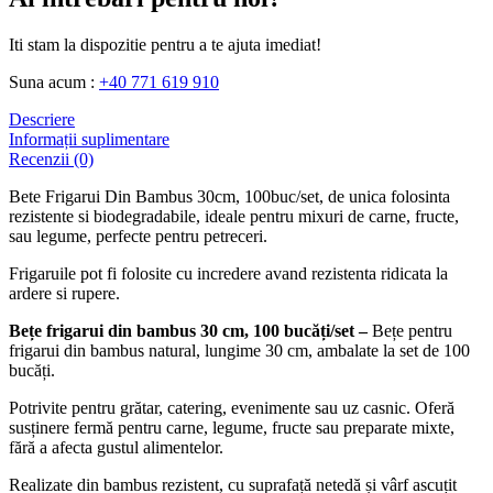
Iti stam la dispozitie pentru a te ajuta imediat!
Suna acum :
+40 771 619 910
Descriere
Informații suplimentare
Recenzii (0)
Bete Frigarui Din Bambus 30cm, 100buc/set, de unica folosinta
rezistente si biodegradabile, ideale pentru mixuri de carne, fructe,
sau legume, perfecte pentru petreceri.
Frigaruile pot fi folosite cu incredere avand rezistenta ridicata la
ardere si rupere.
Bețe frigarui din bambus 30 cm, 100 bucăți/set –
Bețe pentru
frigarui din bambus natural, lungime 30 cm, ambalate la set de 100
bucăți.
Potrivite pentru grătar, catering, evenimente sau uz casnic. Oferă
susținere fermă pentru carne, legume, fructe sau preparate mixte,
fără a afecta gustul alimentelor.
Realizate din bambus rezistent, cu suprafață netedă și vârf ascuțit