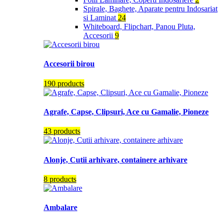
Spirale, Baghete, Aparate pentru Indosariat
si Laminat
24
Whiteboard, Flipchart, Panou Pluta,
Accesorii
9
Accesorii birou
190 products
Agrafe, Capse, Clipsuri, Ace cu Gamalie, Pioneze
43 products
Alonje, Cutii arhivare, containere arhivare
8 products
Ambalare