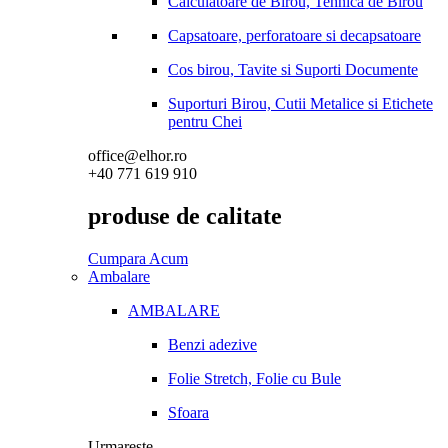
Calculatoare de Birou, Tehnica de Birou
Capsatoare, perforatoare si decapsatoare
Cos birou, Tavite si Suporti Documente
Suporturi Birou, Cutii Metalice si Etichete
pentru Chei
office@elhor.ro
+40 771 619 910
produse de calitate
Cumpara Acum
Ambalare
AMBALARE
Benzi adezive
Folie Stretch, Folie cu Bule
Sfoara
Urmareste