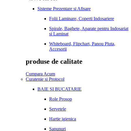
Sisteme Prezentare si Afisare
Folii Laminare, Coperti Indosariere
Spirale, Baghete, Aparate pentru Indosariat
si Laminat
Whiteboard, Flipchart, Panou Pluta,
Accesorii
produse de calitate
Cumpara Acum
Curatenie si Protocol
BAIE SI BUCATARIE
Role Prosop
Servetele
Hartie igienica
Sapunuri