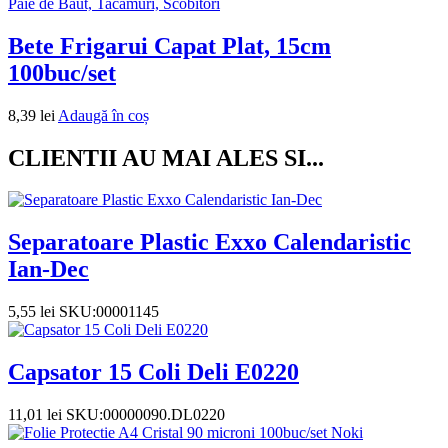
Paie de Baut, Tacamuri, Scobitori
Bete Frigarui Capat Plat, 15cm
100buc/set
8,39
lei
Adaugă în coș
CLIENTII AU MAI ALES SI...
Separatoare Plastic Exxo Calendaristic
Ian-Dec
5,55
lei
SKU:00001145
Capsator 15 Coli Deli E0220
11,01
lei
SKU:00000090.DL0220