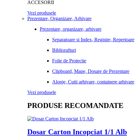
ACCESORII
Vezi produsele
Prezentare, Organizare, Arhivare
Prezentare, organizare, arhivare
Separatoare si Index, Registre, Repertoare
Bibliorafturi
Folie de Protectie
Clipboard, Mape, Dosare de Prezentare
Alonje, Cutii arhivare, containere arhivare
Vezi produsele
PRODUSE RECOMANDATE
Dosar Carton Incopciat 1/1 Alb