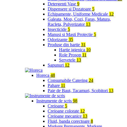
Detergenti Vase
9
Dispensere si Dozatoare
5
Echipamente, Uniforme Medicale
12
Galeata, Mop, Cozi, Faras, Matura,
Racleta, Pulverizator
13
Insecticide
5
Manusi si Masti Protectie
5
Odorizante
35
Produse din hartie
31
Hartie igienica
10
Role Prosop
11
Servetele
13
Sapunuri
12
Horeca
48
Consumabile Catering
24
Pahare
11
Paie de Baut, Tacamuri, Scobitori
13
Instrumente de scris
98
Creioane
5
Creioane colorate
12
Creioane mecanice
13
Fluid, banda corectoare
8
Markere Permanente, Markere,