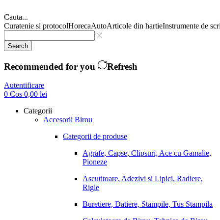
Cauta...
Curatenie si protocol
Horeca
Auto
Articole din hartie
Instrumente de scr
Search
Recommended for you
Refresh
Autentificare
0
Cos
0,00
lei
Categorii
Accesorii Birou
Categorii de produse
Agrafe, Capse, Clipsuri, Ace cu Gamalie,
Pioneze
Ascutitoare, Adezivi si Lipici, Radiere,
Rigle
Buretiere, Datiere, Stampile, Tus Stampila