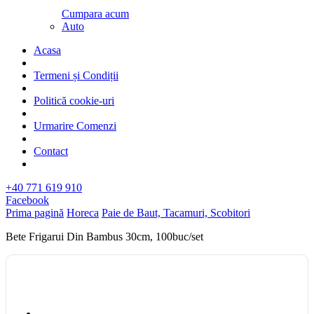
Cumpara acum
Auto
Acasa
Termeni și Condiții
Politică cookie-uri
Urmarire Comenzi
Contact
+40 771 619 910
Facebook
Prima pagină
Horeca
Paie de Baut, Tacamuri, Scobitori
Bete Frigarui Din Bambus 30cm, 100buc/set