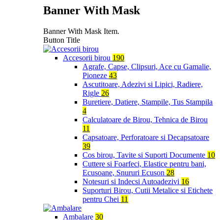
Banner With Mask
Banner With Mask Item.
Button Title
Accesorii birou
190
Agrafe, Capse, Clipsuri, Ace cu Gamalie,
Pioneze
43
Ascutitoare, Adezivi si Lipici, Radiere,
Rigle
26
Buretiere, Datiere, Stampile, Tus Stampila
4
Calculatoare de Birou, Tehnica de Birou
11
Capsatoare, Perforatoare si Decapsatoare
39
Cos birou, Tavite si Suporti Documente
10
Cuttere si Foarfeci, Elastice pentru bani,
Ecusoane, Snururi Ecuson
28
Notesuri si Indecsi Autoadezivi
16
Suporturi Birou, Cutii Metalice si Etichete
pentru Chei
11
Ambalare
30