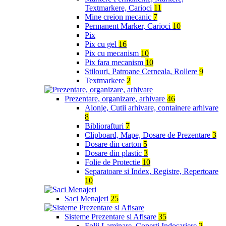
Textmarkere, Carioci
11
Mine creion mecanic
7
Permanent Marker, Carioci
10
Pix
Pix cu gel
16
Pix cu mecanism
10
Pix fara mecanism
10
Stilouri, Patroane Cerneala, Rollere
9
Textmarkere
2
Prezentare, organizare, arhivare
46
Alonje, Cutii arhivare, containere arhivare
8
Bibliorafturi
7
Clipboard, Mape, Dosare de Prezentare
3
Dosare din carton
5
Dosare din plastic
3
Folie de Protectie
10
Separatoare si Index, Registre, Repertoare
10
Saci Menajeri
25
Sisteme Prezentare si Afisare
35
Folii Laminare, Coperti Indosariere
2