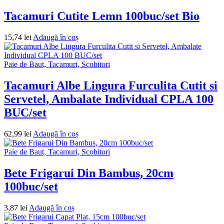
Tacamuri Cutite Lemn 100buc/set Bio
15,74
lei
Adaugă în coș
Paie de Baut, Tacamuri, Scobitori
Tacamuri Albe Lingura Furculita Cutit si
Servetel, Ambalate Individual CPLA 100
BUC/set
62,99
lei
Adaugă în coș
Paie de Baut, Tacamuri, Scobitori
Bete Frigarui Din Bambus, 20cm
100buc/set
3,87
lei
Adaugă în coș