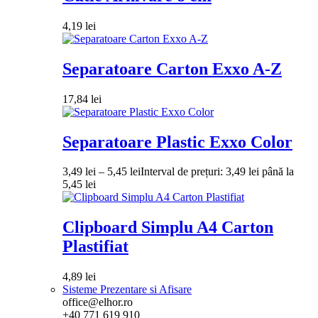
4,19
lei
Separatoare Carton Exxo A-Z
17,84
lei
Separatoare Plastic Exxo Color
3,49
lei
–
5,45
lei
Interval de prețuri: 3,49 lei până la
5,45 lei
Clipboard Simplu A4 Carton
Plastifiat
4,89
lei
Sisteme Prezentare si Afisare
office@elhor.ro
+40 771 619 910