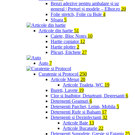
Benzi adezive pentru ambalare și uz
general | Prețuri și modele – Elhor.ro
20
Folie stretch, Folie cu Bule
4
Sfoara
5
Articole din hartie
51
Caiete, Bloc Notes
10
Hartie copiator
12
Hartie plotter
2
Plicuri, Etichete
27
Auto
7
Curatenie si Protocol
250
Articole Menaj
20
Articole Toaleta, WC
19
Bureti, Lavete
19
Clor si Inalbitor, Detartrant, Degresanti
6
Detergenti Geamuri
6
Detergenti Parchet, Lemn, Mobila
5
Detergenti Rufe si Balsam
17
Detergenti si Dezinfectanti
32
Articole Baie
13
Articole Bucatarie
22
Detergenti Suprafete, Gresie si Faianta
25