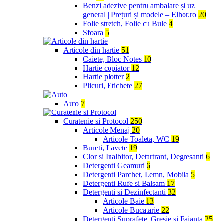
Benzi adezive pentru ambalare și uz
general | Prețuri și modele – Elhor.ro
20
Folie stretch, Folie cu Bule
4
Sfoara
5
Articole din hartie
51
Caiete, Bloc Notes
10
Hartie copiator
12
Hartie plotter
2
Plicuri, Etichete
27
Auto
7
Curatenie si Protocol
250
Articole Menaj
20
Articole Toaleta, WC
19
Bureti, Lavete
19
Clor si Inalbitor, Detartrant, Degresanti
6
Detergenti Geamuri
6
Detergenti Parchet, Lemn, Mobila
5
Detergenti Rufe si Balsam
17
Detergenti si Dezinfectanti
32
Articole Baie
13
Articole Bucatarie
22
Detergenti Suprafete, Gresie si Faianta
25