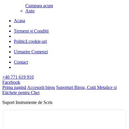
Cumpara acum
Auto
Acasa
Termeni și Condiții
Politică cookie-uri
Urmarire Comenzi
Contact
+40 771 619 910
Facebook
Prima pagină
Accesorii birou
Suporturi Birou, Cutii Metalice si
Etichete pentru Chei
Suport Instrumente de Scris