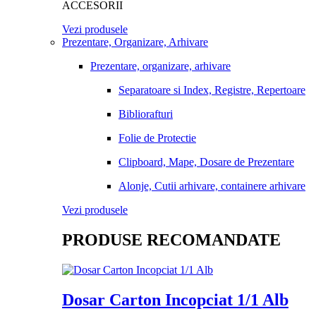
ACCESORII
Vezi produsele
Prezentare, Organizare, Arhivare
Prezentare, organizare, arhivare
Separatoare si Index, Registre, Repertoare
Bibliorafturi
Folie de Protectie
Clipboard, Mape, Dosare de Prezentare
Alonje, Cutii arhivare, containere arhivare
Vezi produsele
PRODUSE RECOMANDATE
Dosar Carton Incopciat 1/1 Alb