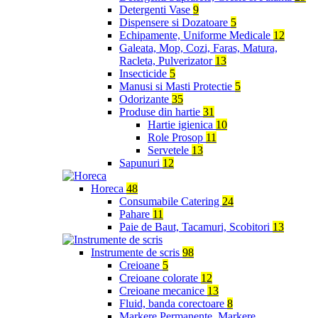
Detergenti Vase
9
Dispensere si Dozatoare
5
Echipamente, Uniforme Medicale
12
Galeata, Mop, Cozi, Faras, Matura,
Racleta, Pulverizator
13
Insecticide
5
Manusi si Masti Protectie
5
Odorizante
35
Produse din hartie
31
Hartie igienica
10
Role Prosop
11
Servetele
13
Sapunuri
12
Horeca
48
Consumabile Catering
24
Pahare
11
Paie de Baut, Tacamuri, Scobitori
13
Instrumente de scris
98
Creioane
5
Creioane colorate
12
Creioane mecanice
13
Fluid, banda corectoare
8
Markere Permanente, Markere,