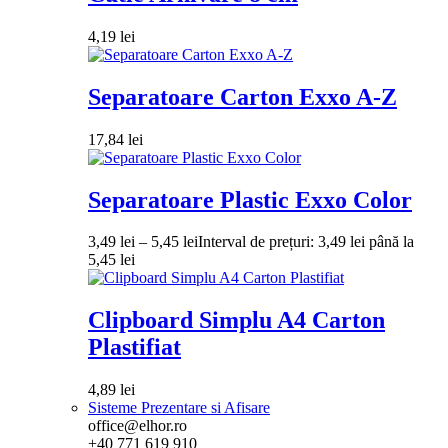
4,19
lei
Separatoare Carton Exxo A-Z
17,84
lei
Separatoare Plastic Exxo Color
3,49
lei
–
5,45
lei
Interval de prețuri: 3,49 lei până la
5,45 lei
Clipboard Simplu A4 Carton
Plastifiat
4,89
lei
Sisteme Prezentare si Afisare
office@elhor.ro
+40 771 619 910