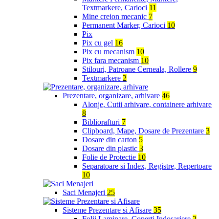
Textmarkere, Carioci
11
Mine creion mecanic
7
Permanent Marker, Carioci
10
Pix
Pix cu gel
16
Pix cu mecanism
10
Pix fara mecanism
10
Stilouri, Patroane Cerneala, Rollere
9
Textmarkere
2
Prezentare, organizare, arhivare
46
Alonje, Cutii arhivare, containere arhivare
8
Bibliorafturi
7
Clipboard, Mape, Dosare de Prezentare
3
Dosare din carton
5
Dosare din plastic
3
Folie de Protectie
10
Separatoare si Index, Registre, Repertoare
10
Saci Menajeri
25
Sisteme Prezentare si Afisare
35
Folii Laminare, Coperti Indosariere
2