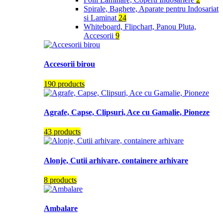
Spirale, Baghete, Aparate pentru Indosariat
si Laminat
24
Whiteboard, Flipchart, Panou Pluta,
Accesorii
9
Accesorii birou
190 products
Agrafe, Capse, Clipsuri, Ace cu Gamalie, Pioneze
43 products
Alonje, Cutii arhivare, containere arhivare
8 products
Ambalare