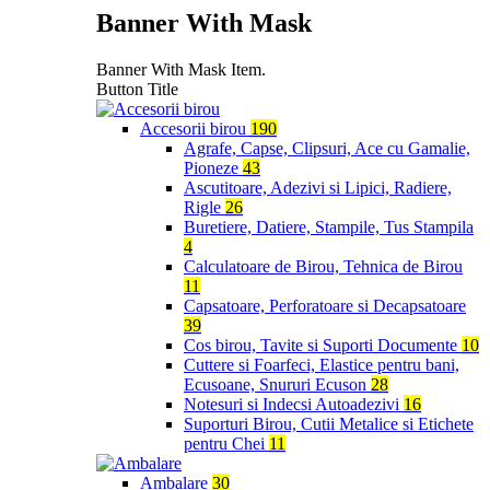
Banner With Mask
Banner With Mask Item.
Button Title
Accesorii birou
190
Agrafe, Capse, Clipsuri, Ace cu Gamalie,
Pioneze
43
Ascutitoare, Adezivi si Lipici, Radiere,
Rigle
26
Buretiere, Datiere, Stampile, Tus Stampila
4
Calculatoare de Birou, Tehnica de Birou
11
Capsatoare, Perforatoare si Decapsatoare
39
Cos birou, Tavite si Suporti Documente
10
Cuttere si Foarfeci, Elastice pentru bani,
Ecusoane, Snururi Ecuson
28
Notesuri si Indecsi Autoadezivi
16
Suporturi Birou, Cutii Metalice si Etichete
pentru Chei
11
Ambalare
30