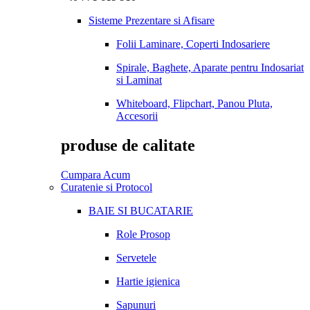
Sisteme Prezentare si Afisare
Folii Laminare, Coperti Indosariere
Spirale, Baghete, Aparate pentru Indosariat
si Laminat
Whiteboard, Flipchart, Panou Pluta,
Accesorii
produse de calitate
Cumpara Acum
Curatenie si Protocol
BAIE SI BUCATARIE
Role Prosop
Servetele
Hartie igienica
Sapunuri