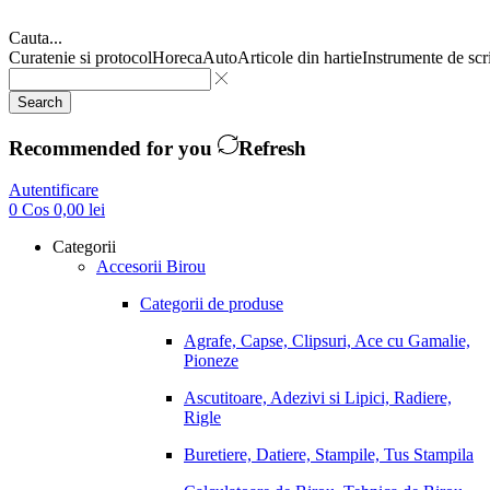
Cauta...
Curatenie si protocol
Horeca
Auto
Articole din hartie
Instrumente de scr
Search
Recommended for you
Refresh
Autentificare
0
Cos
0,00
lei
Categorii
Accesorii Birou
Categorii de produse
Agrafe, Capse, Clipsuri, Ace cu Gamalie,
Pioneze
Ascutitoare, Adezivi si Lipici, Radiere,
Rigle
Buretiere, Datiere, Stampile, Tus Stampila