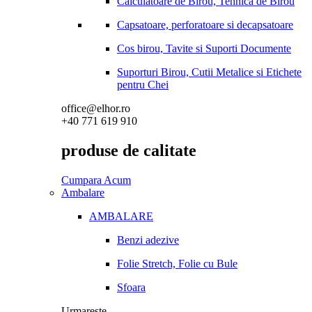
Calculatoare de Birou, Tehnica de Birou
Capsatoare, perforatoare si decapsatoare
Cos birou, Tavite si Suporti Documente
Suporturi Birou, Cutii Metalice si Etichete
pentru Chei
office@elhor.ro
+40 771 619 910
produse de calitate
Cumpara Acum
Ambalare
AMBALARE
Benzi adezive
Folie Stretch, Folie cu Bule
Sfoara
Urmareste