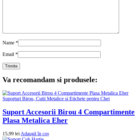
Name
*
Email
*
Va recomandam si produsele:
Suporturi Birou, Cutii Metalice si Etichete pentru Chei
Suport Accesorii Birou 4 Compartimente
Plasa Metalica Eher
15,99
lei
Adaugă în coș