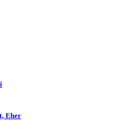
i
t, Eher