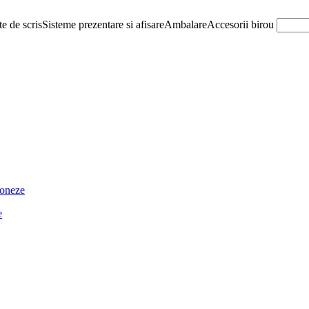
e de scris
Sisteme prezentare si afisare
Ambalare
Accesorii birou
ioneze
e