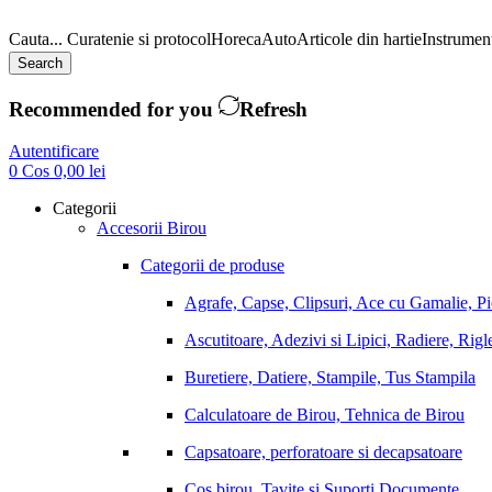
Cauta...
Curatenie si protocol
Horeca
Auto
Articole din hartie
Instrument
Search
Recommended for you
Refresh
Autentificare
0
Cos
0,00
lei
Categorii
Accesorii Birou
Categorii de produse
Agrafe, Capse, Clipsuri, Ace cu Gamalie, P
Ascutitoare, Adezivi si Lipici, Radiere, Rigl
Buretiere, Datiere, Stampile, Tus Stampila
Calculatoare de Birou, Tehnica de Birou
Capsatoare, perforatoare si decapsatoare
Cos birou, Tavite si Suporti Documente