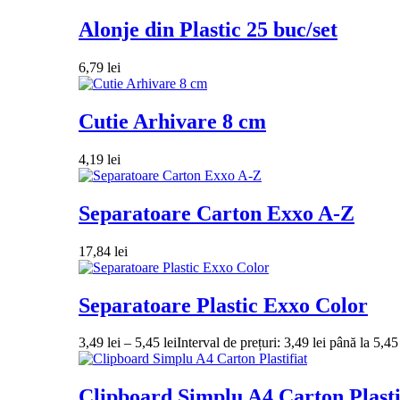
Alonje din Plastic 25 buc/set
6,79
lei
Cutie Arhivare 8 cm
4,19
lei
Separatoare Carton Exxo A-Z
17,84
lei
Separatoare Plastic Exxo Color
3,49
lei
–
5,45
lei
Interval de prețuri: 3,49 lei până la 5,45 
Clipboard Simplu A4 Carton Plasti