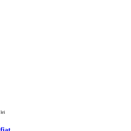
lei
fiat