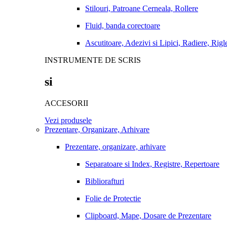
Stilouri, Patroane Cerneala, Rollere
Fluid, banda corectoare
Ascutitoare, Adezivi si Lipici, Radiere, Rigl
INSTRUMENTE DE SCRIS
si
ACCESORII
Vezi produsele
Prezentare, Organizare, Arhivare
Prezentare, organizare, arhivare
Separatoare si Index, Registre, Repertoare
Bibliorafturi
Folie de Protectie
Clipboard, Mape, Dosare de Prezentare