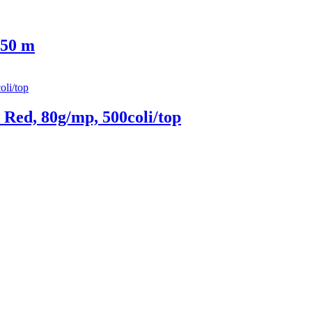
 50 m
Red, 80g/mp, 500coli/top