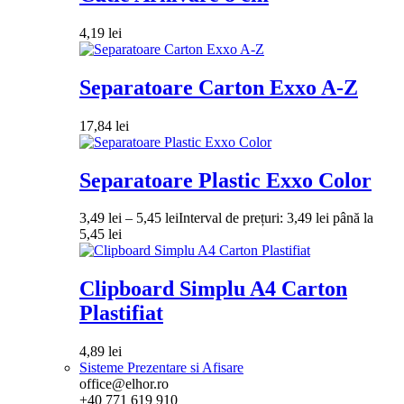
4,19
lei
Separatoare Carton Exxo A-Z
17,84
lei
Separatoare Plastic Exxo Color
3,49
lei
–
5,45
lei
Interval de prețuri: 3,49 lei până la
5,45 lei
Clipboard Simplu A4 Carton
Plastifiat
4,89
lei
Sisteme Prezentare si Afisare
office@elhor.ro
+40 771 619 910