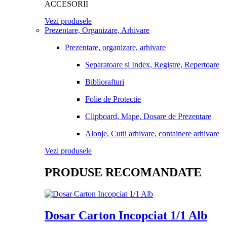
ACCESORII
Vezi produsele
Prezentare, Organizare, Arhivare
Prezentare, organizare, arhivare
Separatoare si Index, Registre, Repertoare
Bibliorafturi
Folie de Protectie
Clipboard, Mape, Dosare de Prezentare
Alonje, Cutii arhivare, containere arhivare
Vezi produsele
PRODUSE RECOMANDATE
Dosar Carton Incopciat 1/1 Alb