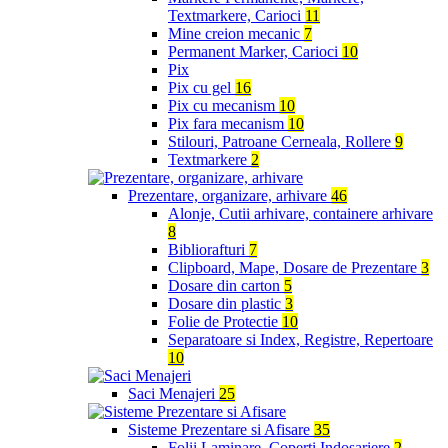
Textmarkere, Carioci
11
Mine creion mecanic
7
Permanent Marker, Carioci
10
Pix
Pix cu gel
16
Pix cu mecanism
10
Pix fara mecanism
10
Stilouri, Patroane Cerneala, Rollere
9
Textmarkere
2
Prezentare, organizare, arhivare
46
Alonje, Cutii arhivare, containere arhivare
8
Bibliorafturi
7
Clipboard, Mape, Dosare de Prezentare
3
Dosare din carton
5
Dosare din plastic
3
Folie de Protectie
10
Separatoare si Index, Registre, Repertoare
10
Saci Menajeri
25
Sisteme Prezentare si Afisare
35
Folii Laminare, Coperti Indosariere
2