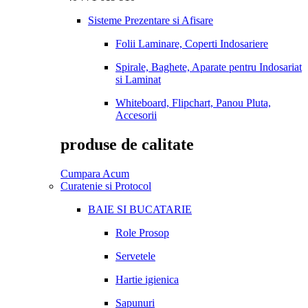
Sisteme Prezentare si Afisare
Folii Laminare, Coperti Indosariere
Spirale, Baghete, Aparate pentru Indosariat
si Laminat
Whiteboard, Flipchart, Panou Pluta,
Accesorii
produse de calitate
Cumpara Acum
Curatenie si Protocol
BAIE SI BUCATARIE
Role Prosop
Servetele
Hartie igienica
Sapunuri