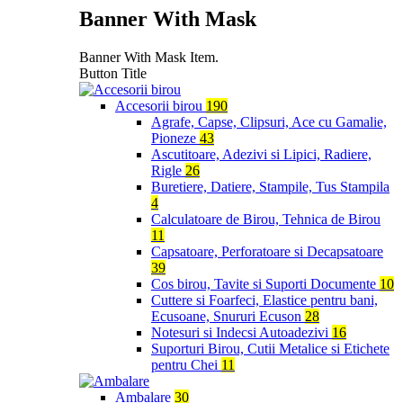
Banner With Mask
Banner With Mask Item.
Button Title
Accesorii birou
190
Agrafe, Capse, Clipsuri, Ace cu Gamalie,
Pioneze
43
Ascutitoare, Adezivi si Lipici, Radiere,
Rigle
26
Buretiere, Datiere, Stampile, Tus Stampila
4
Calculatoare de Birou, Tehnica de Birou
11
Capsatoare, Perforatoare si Decapsatoare
39
Cos birou, Tavite si Suporti Documente
10
Cuttere si Foarfeci, Elastice pentru bani,
Ecusoane, Snururi Ecuson
28
Notesuri si Indecsi Autoadezivi
16
Suporturi Birou, Cutii Metalice si Etichete
pentru Chei
11
Ambalare
30