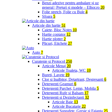
Benzi adezive pentru ambalare și uz
general | Prețuri și modele – Elhor.ro
20
Folie stretch, Folie cu Bule
4
Sfoara
5
Articole din hartie
51
Caiete, Bloc Notes
10
Hartie copiator
12
Hartie plotter
2
Plicuri, Etichete
27
Auto
7
Curatenie si Protocol
250
Articole Menaj
20
Articole Toaleta, WC
19
Bureti, Lavete
19
Clor si Inalbitor, Detartrant, Degresanti
6
Detergenti Geamuri
6
Detergenti Parchet, Lemn, Mobila
5
Detergenti Rufe si Balsam
17
Detergenti si Dezinfectanti
32
Articole Baie
13
Articole Bucatarie
22
Detergenti Suprafete, Gresie si Faianta
25