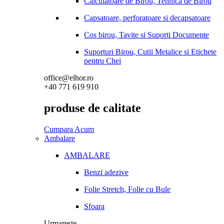
Calculatoare de Birou, Tehnica de Birou
Capsatoare, perforatoare si decapsatoare
Cos birou, Tavite si Suporti Documente
Suporturi Birou, Cutii Metalice si Etichete
pentru Chei
office@elhor.ro
+40 771 619 910
produse de calitate
Cumpara Acum
Ambalare
AMBALARE
Benzi adezive
Folie Stretch, Folie cu Bule
Sfoara
Urmareste