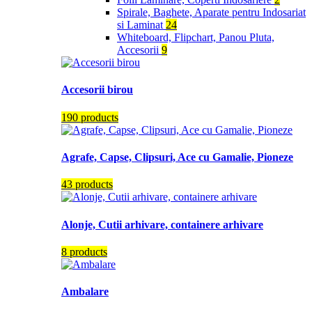
Spirale, Baghete, Aparate pentru Indosariat
si Laminat
24
Whiteboard, Flipchart, Panou Pluta,
Accesorii
9
Accesorii birou
190 products
Agrafe, Capse, Clipsuri, Ace cu Gamalie, Pioneze
43 products
Alonje, Cutii arhivare, containere arhivare
8 products
Ambalare