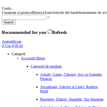
Cauta...
Curatenie si protocol
Horeca
Auto
Articole din hartie
Instrumente de scr
Search
Recommended for you
Refresh
Autentificare
0
Cos
0,00
lei
Categorii
Accesorii Birou
Categorii de produse
Agrafe, Capse, Clipsuri, Ace cu Gamalie,
Pioneze
Ascutitoare, Adezivi si Lipici, Radiere,
Rigle
Buretiere, Datiere, Stampile, Tus Stampila