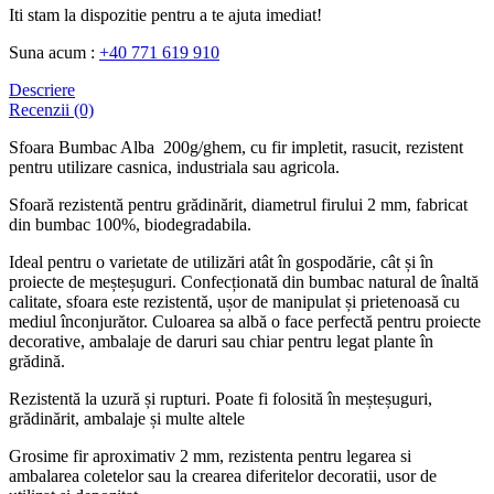
Iti stam la dispozitie pentru a te ajuta imediat!
Suna acum :
+40 771 619 910
Descriere
Recenzii (0)
Sfoara Bumbac Alba 200g/ghem, cu fir impletit, rasucit, rezistent
pentru utilizare casnica, industriala sau agricola.
Sfoară rezistentă pentru grădinărit, diametrul firului 2 mm, fabricat
din bumbac 100%, biodegradabila.
Ideal pentru o varietate de utilizări atât în gospodărie, cât și în
proiecte de meșteșuguri. Confecționată din bumbac natural de înaltă
calitate, sfoara este rezistentă, ușor de manipulat și prietenoasă cu
mediul înconjurător. Culoarea sa albă o face perfectă pentru proiecte
decorative, ambalaje de daruri sau chiar pentru legat plante în
grădină.
Rezistentă la uzură și rupturi. Poate fi folosită în meșteșuguri,
grădinărit, ambalaje și multe altele
Grosime fir aproximativ 2 mm, rezistenta pentru legarea si
ambalarea coletelor sau la crearea diferitelor decoratii, usor de