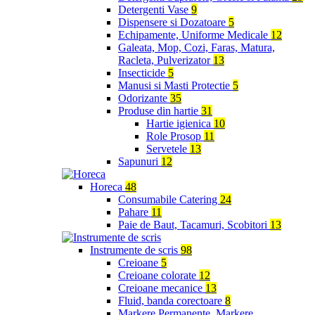
Detergenti Vase
9
Dispensere si Dozatoare
5
Echipamente, Uniforme Medicale
12
Galeata, Mop, Cozi, Faras, Matura,
Racleta, Pulverizator
13
Insecticide
5
Manusi si Masti Protectie
5
Odorizante
35
Produse din hartie
31
Hartie igienica
10
Role Prosop
11
Servetele
13
Sapunuri
12
Horeca
48
Consumabile Catering
24
Pahare
11
Paie de Baut, Tacamuri, Scobitori
13
Instrumente de scris
98
Creioane
5
Creioane colorate
12
Creioane mecanice
13
Fluid, banda corectoare
8
Markere Permanente, Markere,