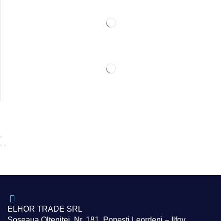
ELHOR TRADE SRL
Soseaua Oltenitei, Nr. 181, Popesti Leordeni – Ilfov