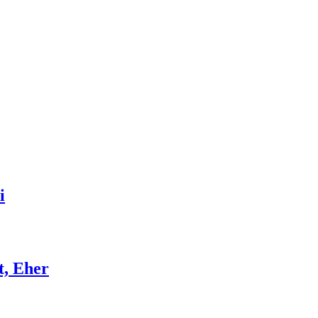
i
t, Eher