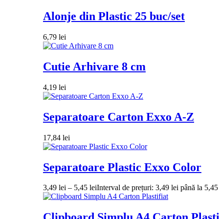
Alonje din Plastic 25 buc/set
6,79
lei
Cutie Arhivare 8 cm
4,19
lei
Separatoare Carton Exxo A-Z
17,84
lei
Separatoare Plastic Exxo Color
3,49
lei
–
5,45
lei
Interval de prețuri: 3,49 lei până la 5,45 
Clipboard Simplu A4 Carton Plasti