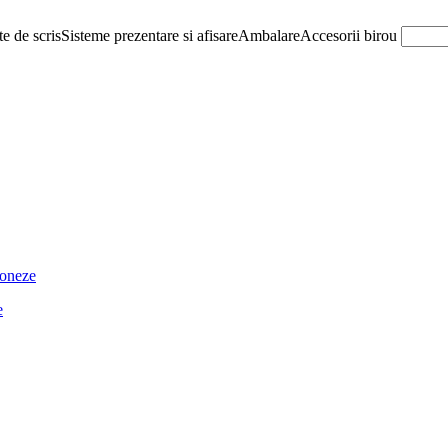
e de scris
Sisteme prezentare si afisare
Ambalare
Accesorii birou
ioneze
e