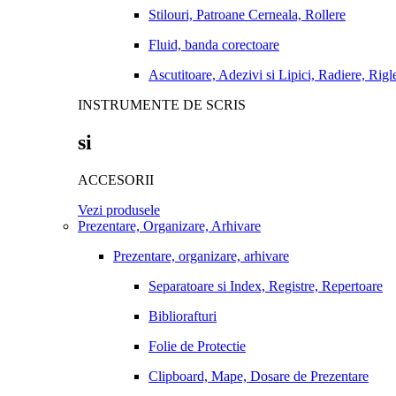
Stilouri, Patroane Cerneala, Rollere
Fluid, banda corectoare
Ascutitoare, Adezivi si Lipici, Radiere, Rigl
INSTRUMENTE DE SCRIS
si
ACCESORII
Vezi produsele
Prezentare, Organizare, Arhivare
Prezentare, organizare, arhivare
Separatoare si Index, Registre, Repertoare
Bibliorafturi
Folie de Protectie
Clipboard, Mape, Dosare de Prezentare