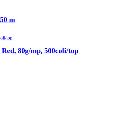
 50 m
Red, 80g/mp, 500coli/top