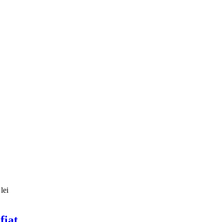
lei
fiat