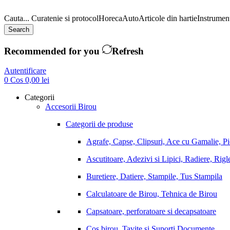
Cauta...
Curatenie si protocol
Horeca
Auto
Articole din hartie
Instrument
Search
Recommended for you
Refresh
Autentificare
0
Cos
0,00
lei
Categorii
Accesorii Birou
Categorii de produse
Agrafe, Capse, Clipsuri, Ace cu Gamalie, P
Ascutitoare, Adezivi si Lipici, Radiere, Rigl
Buretiere, Datiere, Stampile, Tus Stampila
Calculatoare de Birou, Tehnica de Birou
Capsatoare, perforatoare si decapsatoare
Cos birou, Tavite si Suporti Documente