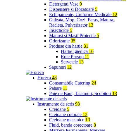
Detergenti Vase
9
Dispensere si Dozatoare
5
Echipamente, Uniforme Medicale
12
Galeata, Mop, Cozi, Faras, Matura,
Racleta, Pulverizator
13
Insecticide
5
Manusi si Masti Protectie
5
Odorizante
35
Produse din hartie
31
Hartie igienica
10
Role Prosop
11
Servetele
13
Sapunuri
12
Horeca
48
Consumabile Catering
24
Pahare
11
Paie de Baut, Tacamuri, Scobitori
13
Instrumente de scris
98
Creioane
5
Creioane colorate
12
Creioane mecanice
13
Fluid, banda corectoare
8
Markere Permanente, Markere,