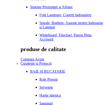
Sisteme Prezentare si Afisare
Folii Laminare, Coperti Indosariere
Spirale, Baghete, Aparate pentru Indosariat
si Laminat
Whiteboard, Flipchart, Panou Pluta,
Accesorii
produse de calitate
Cumpara Acum
Curatenie si Protocol
BAIE SI BUCATARIE
Role Prosop
Servetele
Hartie igienica
Sapunuri