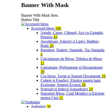
Banner With Mask
Banner With Mask Item.
Button Title
Accesorii birou
190
Agrafe, Capse, Clipsuri, Ace cu Gamalie,
Pioneze
43
Ascutitoare, Adezivi si Lipici, Radiere,
Rigle
26
Buretiere, Datiere, Stampile, Tus Stampila
4
Calculatoare de Birou, Tehnica de Birou
11
Capsatoare, Perforatoare si Decapsatoare
39
Cos birou, Tavite si Suporti Documente
10
Cuttere si Foarfeci, Elastice pentru bani,
Ecusoane, Snururi Ecuson
28
Notesuri si Indecsi Autoadezivi
16
Suporturi Birou, Cutii Metalice si Etichete
pentru Chei
11
Ambalare
30