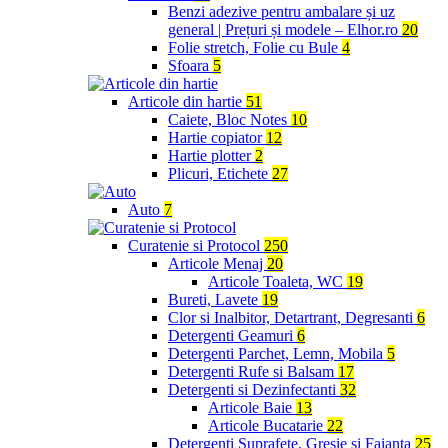
Benzi adezive pentru ambalare și uz
general | Prețuri și modele – Elhor.ro
20
Folie stretch, Folie cu Bule
4
Sfoara
5
Articole din hartie
51
Caiete, Bloc Notes
10
Hartie copiator
12
Hartie plotter
2
Plicuri, Etichete
27
Auto
7
Curatenie si Protocol
250
Articole Menaj
20
Articole Toaleta, WC
19
Bureti, Lavete
19
Clor si Inalbitor, Detartrant, Degresanti
6
Detergenti Geamuri
6
Detergenti Parchet, Lemn, Mobila
5
Detergenti Rufe si Balsam
17
Detergenti si Dezinfectanti
32
Articole Baie
13
Articole Bucatarie
22
Detergenti Suprafete, Gresie si Faianta
25