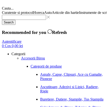
Cauta...
Curatenie si protocol
Horeca
Auto
Articole din hartie
Instrumente de scr
Search
Recommended for you
Refresh
Autentificare
0
Cos
0,00
lei
Categorii
Accesorii Birou
Categorii de produse
Agrafe, Capse, Clipsuri, Ace cu Gamalie,
Pioneze
Ascutitoare, Adezivi si Lipici, Radiere,
Rigle
Buretiere, Datiere, Stampile, Tus Stampila