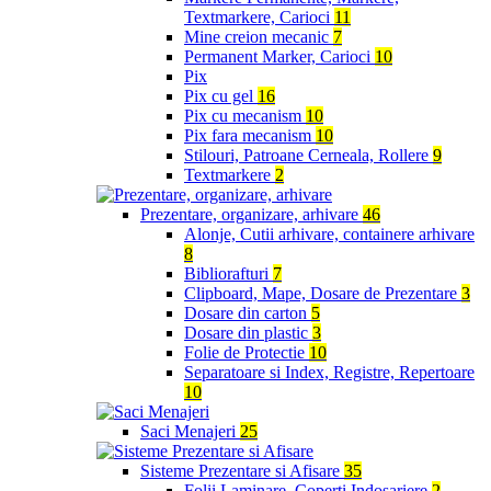
Textmarkere, Carioci
11
Mine creion mecanic
7
Permanent Marker, Carioci
10
Pix
Pix cu gel
16
Pix cu mecanism
10
Pix fara mecanism
10
Stilouri, Patroane Cerneala, Rollere
9
Textmarkere
2
Prezentare, organizare, arhivare
46
Alonje, Cutii arhivare, containere arhivare
8
Bibliorafturi
7
Clipboard, Mape, Dosare de Prezentare
3
Dosare din carton
5
Dosare din plastic
3
Folie de Protectie
10
Separatoare si Index, Registre, Repertoare
10
Saci Menajeri
25
Sisteme Prezentare si Afisare
35
Folii Laminare, Coperti Indosariere
2