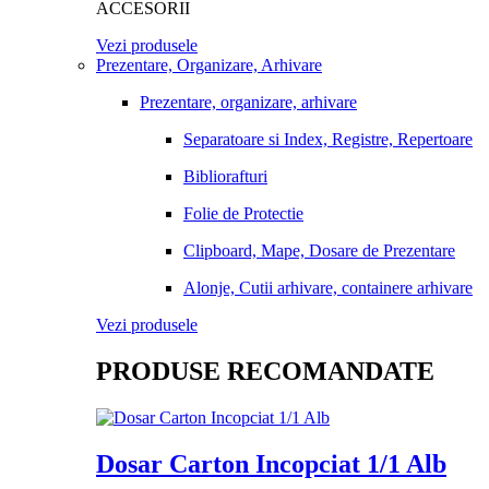
ACCESORII
Vezi produsele
Prezentare, Organizare, Arhivare
Prezentare, organizare, arhivare
Separatoare si Index, Registre, Repertoare
Bibliorafturi
Folie de Protectie
Clipboard, Mape, Dosare de Prezentare
Alonje, Cutii arhivare, containere arhivare
Vezi produsele
PRODUSE RECOMANDATE
Dosar Carton Incopciat 1/1 Alb