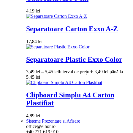
4,19
lei
Separatoare Carton Exxo A-Z
17,84
lei
Separatoare Plastic Exxo Color
3,49
lei
–
5,45
lei
Interval de prețuri: 3,49 lei până la
5,45 lei
Clipboard Simplu A4 Carton
Plastifiat
4,89
lei
Sisteme Prezentare si Afisare
office@elhor.ro
+40 771 619 910