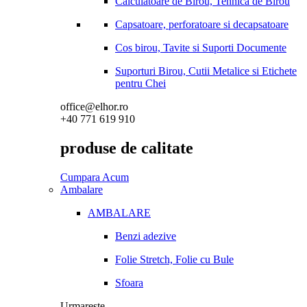
Calculatoare de Birou, Tehnica de Birou
Capsatoare, perforatoare si decapsatoare
Cos birou, Tavite si Suporti Documente
Suporturi Birou, Cutii Metalice si Etichete
pentru Chei
office@elhor.ro
+40 771 619 910
produse de calitate
Cumpara Acum
Ambalare
AMBALARE
Benzi adezive
Folie Stretch, Folie cu Bule
Sfoara
Urmareste