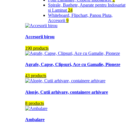
Spirale, Baghete, Aparate pentru Indosariat
si Laminat
24
Whiteboard, Flipchart, Panou Pluta,
Accesorii
9
Accesorii birou
190 products
Agrafe, Capse, Clipsuri, Ace cu Gamalie, Pioneze
43 products
Alonje, Cutii arhivare, containere arhivare
8 products
Ambalare