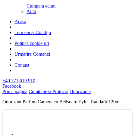
Cumpara acum
Auto
Acasa
Termeni și Condiții
Politică cookie-uri
Urmarire Comenzi
Contact
+40 771 619 910
Facebook
Prima pagină
Curatenie si Protocol
Odorizante
Odorizant Parfum Camera cu Betisoare Eyfel Trandafir 120ml