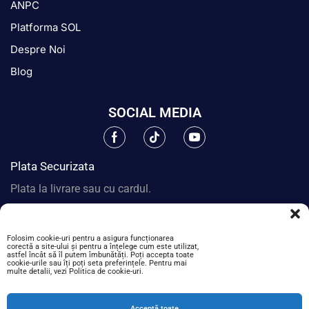
ANPC
Platforma SOL
Despre Noi
Blog
SOCIAL MEDIA
Plata Securizata
Plata la livrare sau cu cardul.
Folosim cookie-uri pentru a asigura funcționarea
corectă a site-ului și pentru a înțelege cum este utilizat,
astfel încât să îl putem îmbunătăți. Poți accepta toate
cookie-urile sau îți poți seta preferințele. Pentru mai
multe detalii, vezi Politica de cookie-uri.
Acceptă toate