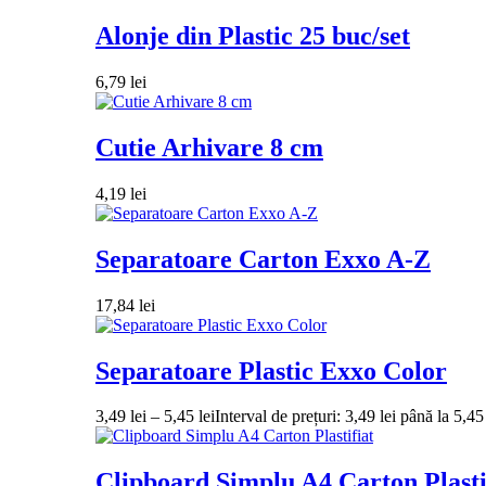
Alonje din Plastic 25 buc/set
6,79
lei
Cutie Arhivare 8 cm
4,19
lei
Separatoare Carton Exxo A-Z
17,84
lei
Separatoare Plastic Exxo Color
3,49
lei
–
5,45
lei
Interval de prețuri: 3,49 lei până la 5,45 
Clipboard Simplu A4 Carton Plasti