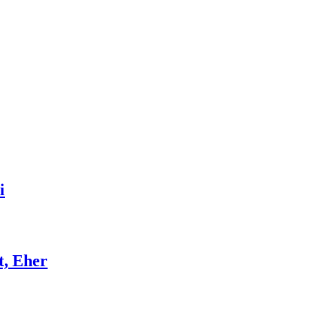
i
t, Eher