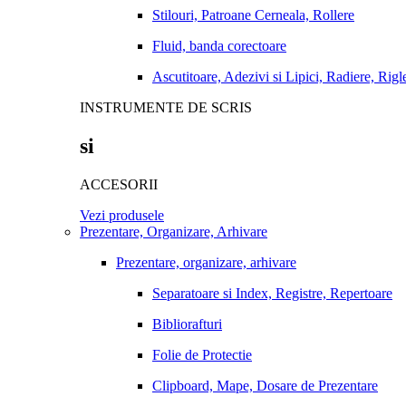
Stilouri, Patroane Cerneala, Rollere
Fluid, banda corectoare
Ascutitoare, Adezivi si Lipici, Radiere, Rigl
INSTRUMENTE DE SCRIS
si
ACCESORII
Vezi produsele
Prezentare, Organizare, Arhivare
Prezentare, organizare, arhivare
Separatoare si Index, Registre, Repertoare
Bibliorafturi
Folie de Protectie
Clipboard, Mape, Dosare de Prezentare