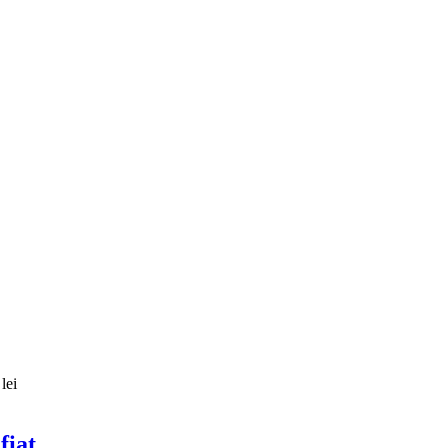
lei
fiat