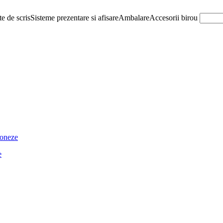
e de scris
Sisteme prezentare si afisare
Ambalare
Accesorii birou
ioneze
e