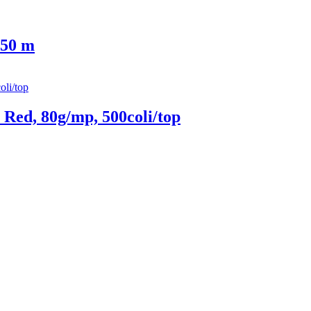
 50 m
Red, 80g/mp, 500coli/top