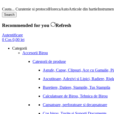
Cauta...
Curatenie si protocol
Horeca
Auto
Articole din hartie
Instrument
Search
Recommended for you
Refresh
Autentificare
0
Cos
0,00
lei
Categorii
Accesorii Birou
Categorii de produse
Agrafe, Capse, Clipsuri, Ace cu Gamalie, P
Ascutitoare, Adezivi si Lipici, Radiere, Rigl
Buretiere, Datiere, Stampile, Tus Stampila
Calculatoare de Birou, Tehnica de Birou
Capsatoare, perforatoare si decapsatoare
Cos birou, Tavite si Suporti Documente