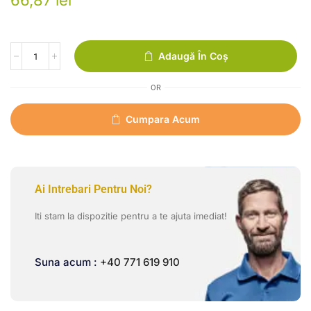
66,87
lei
Adaugă În Coș
OR
Cumpara Acum
Ai Intrebari Pentru Noi?
Iti stam la dispozitie pentru a te ajuta imediat!
Suna acum :
+40 771 619 910