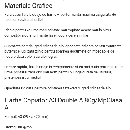
Materiale Grafice
Fara stres fara blocaje de hartie – performanta maxima asigurata de
taierea precisa a hartiei
Ideala pentru volume mari printate sau copiate acasa sau la birou,
compatibila cu imprimante laser, copiatoare si inkjet.
Suprafata neteda, grad ridicat de alb, opacitate ridicata pentru contraste
puternice, utilizata zilnic pentru tiparirea documetelor impecabile de
fiecare data color sau alb negru.
Uscare rapida, fara blocaje in echipamente si cu mai putin praf rezultat in
urma printului, fara clor sau acizi pentru o lunga durata de utilizare,
prietenoasa cu mediul.
Opacitate ridicata permite printarea fata-verso, grad ridicat de alb
Hartie Copiator A3 Double A 80g/mpClasa
A
Format: A3 (297 x 420 mm)
Gramaj: 80 g/mp