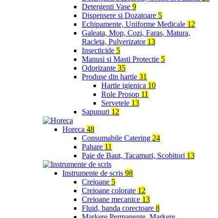
Detergenti Vase
9
Dispensere si Dozatoare
5
Echipamente, Uniforme Medicale
12
Galeata, Mop, Cozi, Faras, Matura,
Racleta, Pulverizator
13
Insecticide
5
Manusi si Masti Protectie
5
Odorizante
35
Produse din hartie
31
Hartie igienica
10
Role Prosop
11
Servetele
13
Sapunuri
12
Horeca
48
Consumabile Catering
24
Pahare
11
Paie de Baut, Tacamuri, Scobitori
13
Instrumente de scris
98
Creioane
5
Creioane colorate
12
Creioane mecanice
13
Fluid, banda corectoare
8
Markere Permanente, Markere,