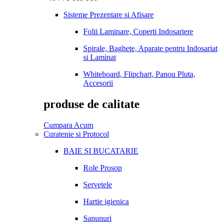
Sisteme Prezentare si Afisare
Folii Laminare, Coperti Indosariere
Spirale, Baghete, Aparate pentru Indosariat
si Laminat
Whiteboard, Flipchart, Panou Pluta,
Accesorii
produse de calitate
Cumpara Acum
Curatenie si Protocol
BAIE SI BUCATARIE
Role Prosop
Servetele
Hartie igienica
Sapunuri