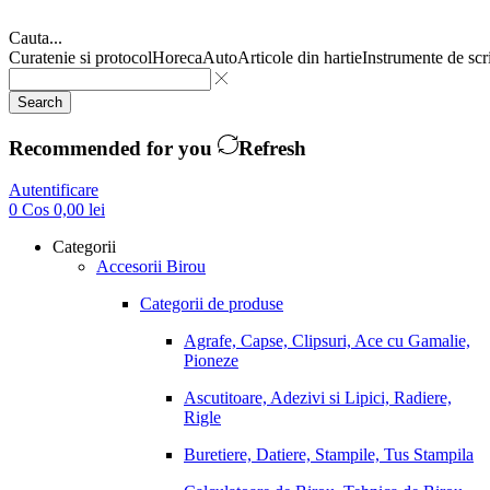
Cauta...
Curatenie si protocol
Horeca
Auto
Articole din hartie
Instrumente de scr
Search
Recommended for you
Refresh
Autentificare
0
Cos
0,00
lei
Categorii
Accesorii Birou
Categorii de produse
Agrafe, Capse, Clipsuri, Ace cu Gamalie,
Pioneze
Ascutitoare, Adezivi si Lipici, Radiere,
Rigle
Buretiere, Datiere, Stampile, Tus Stampila