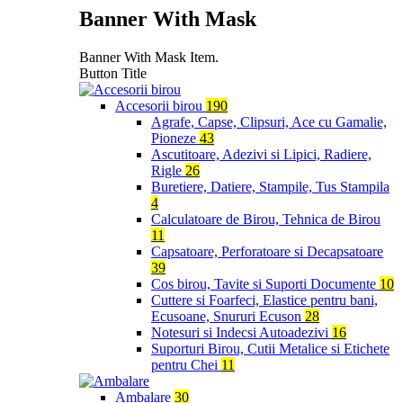
Banner With Mask
Banner With Mask Item.
Button Title
Accesorii birou
190
Agrafe, Capse, Clipsuri, Ace cu Gamalie,
Pioneze
43
Ascutitoare, Adezivi si Lipici, Radiere,
Rigle
26
Buretiere, Datiere, Stampile, Tus Stampila
4
Calculatoare de Birou, Tehnica de Birou
11
Capsatoare, Perforatoare si Decapsatoare
39
Cos birou, Tavite si Suporti Documente
10
Cuttere si Foarfeci, Elastice pentru bani,
Ecusoane, Snururi Ecuson
28
Notesuri si Indecsi Autoadezivi
16
Suporturi Birou, Cutii Metalice si Etichete
pentru Chei
11
Ambalare
30