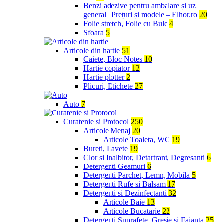
Benzi adezive pentru ambalare și uz
general | Prețuri și modele – Elhor.ro
20
Folie stretch, Folie cu Bule
4
Sfoara
5
Articole din hartie
51
Caiete, Bloc Notes
10
Hartie copiator
12
Hartie plotter
2
Plicuri, Etichete
27
Auto
7
Curatenie si Protocol
250
Articole Menaj
20
Articole Toaleta, WC
19
Bureti, Lavete
19
Clor si Inalbitor, Detartrant, Degresanti
6
Detergenti Geamuri
6
Detergenti Parchet, Lemn, Mobila
5
Detergenti Rufe si Balsam
17
Detergenti si Dezinfectanti
32
Articole Baie
13
Articole Bucatarie
22
Detergenti Suprafete, Gresie si Faianta
25