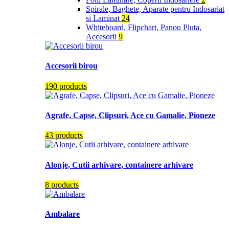
Spirale, Baghete, Aparate pentru Indosariat
si Laminat
24
Whiteboard, Flipchart, Panou Pluta,
Accesorii
9
Accesorii birou
190 products
Agrafe, Capse, Clipsuri, Ace cu Gamalie, Pioneze
43 products
Alonje, Cutii arhivare, containere arhivare
8 products
Ambalare