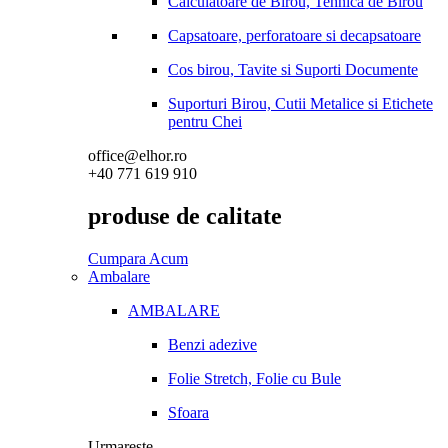
Calculatoare de Birou, Tehnica de Birou
Capsatoare, perforatoare si decapsatoare
Cos birou, Tavite si Suporti Documente
Suporturi Birou, Cutii Metalice si Etichete
pentru Chei
office@elhor.ro
+40 771 619 910
produse de calitate
Cumpara Acum
Ambalare
AMBALARE
Benzi adezive
Folie Stretch, Folie cu Bule
Sfoara
Urmareste