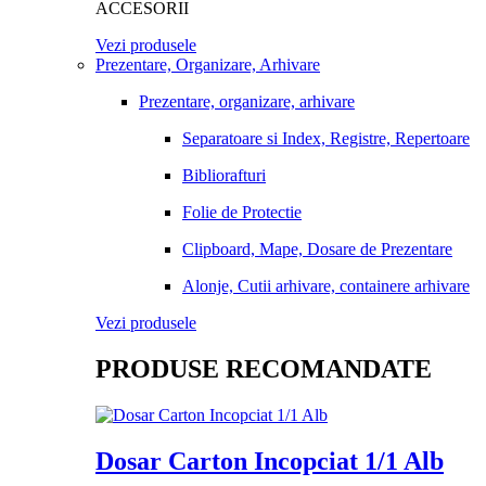
ACCESORII
Vezi produsele
Prezentare, Organizare, Arhivare
Prezentare, organizare, arhivare
Separatoare si Index, Registre, Repertoare
Bibliorafturi
Folie de Protectie
Clipboard, Mape, Dosare de Prezentare
Alonje, Cutii arhivare, containere arhivare
Vezi produsele
PRODUSE RECOMANDATE
Dosar Carton Incopciat 1/1 Alb