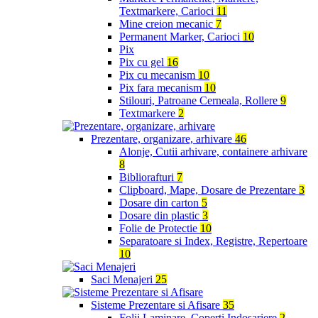
Textmarkere, Carioci
11
Mine creion mecanic
7
Permanent Marker, Carioci
10
Pix
Pix cu gel
16
Pix cu mecanism
10
Pix fara mecanism
10
Stilouri, Patroane Cerneala, Rollere
9
Textmarkere
2
Prezentare, organizare, arhivare
46
Alonje, Cutii arhivare, containere arhivare
8
Bibliorafturi
7
Clipboard, Mape, Dosare de Prezentare
3
Dosare din carton
5
Dosare din plastic
3
Folie de Protectie
10
Separatoare si Index, Registre, Repertoare
10
Saci Menajeri
25
Sisteme Prezentare si Afisare
35
Folii Laminare, Coperti Indosariere
2