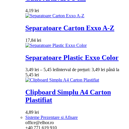
4,19
lei
Separatoare Carton Exxo A-Z
17,84
lei
Separatoare Plastic Exxo Color
3,49
lei
–
5,45
lei
Interval de prețuri: 3,49 lei până la
5,45 lei
Clipboard Simplu A4 Carton
Plastifiat
4,89
lei
Sisteme Prezentare si Afisare
office@elhor.ro
+40 771 619 910