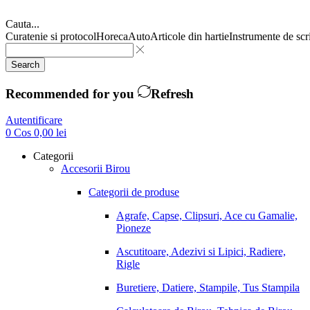
Cauta...
Curatenie si protocol
Horeca
Auto
Articole din hartie
Instrumente de scr
Search
Recommended for you
Refresh
Autentificare
0
Cos
0,00
lei
Categorii
Accesorii Birou
Categorii de produse
Agrafe, Capse, Clipsuri, Ace cu Gamalie,
Pioneze
Ascutitoare, Adezivi si Lipici, Radiere,
Rigle
Buretiere, Datiere, Stampile, Tus Stampila