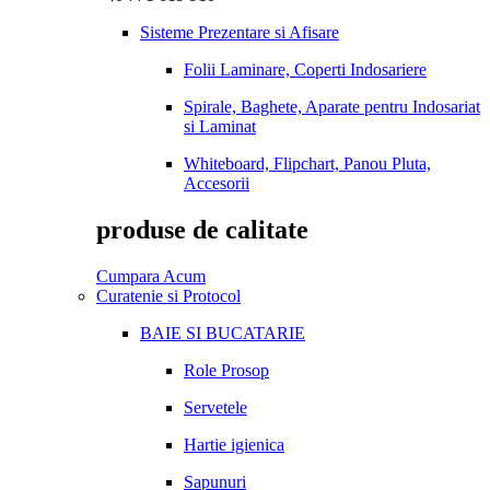
Sisteme Prezentare si Afisare
Folii Laminare, Coperti Indosariere
Spirale, Baghete, Aparate pentru Indosariat
si Laminat
Whiteboard, Flipchart, Panou Pluta,
Accesorii
produse de calitate
Cumpara Acum
Curatenie si Protocol
BAIE SI BUCATARIE
Role Prosop
Servetele
Hartie igienica
Sapunuri