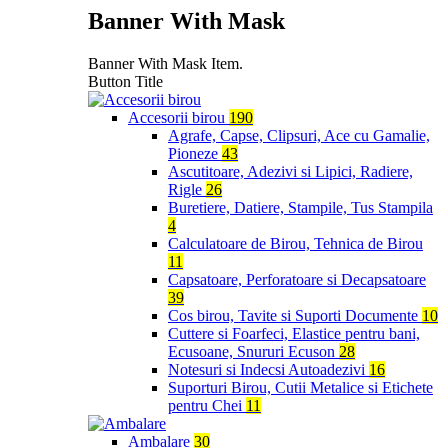
Banner With Mask
Banner With Mask Item.
Button Title
Accesorii birou
190
Agrafe, Capse, Clipsuri, Ace cu Gamalie,
Pioneze
43
Ascutitoare, Adezivi si Lipici, Radiere,
Rigle
26
Buretiere, Datiere, Stampile, Tus Stampila
4
Calculatoare de Birou, Tehnica de Birou
11
Capsatoare, Perforatoare si Decapsatoare
39
Cos birou, Tavite si Suporti Documente
10
Cuttere si Foarfeci, Elastice pentru bani,
Ecusoane, Snururi Ecuson
28
Notesuri si Indecsi Autoadezivi
16
Suporturi Birou, Cutii Metalice si Etichete
pentru Chei
11
Ambalare
30