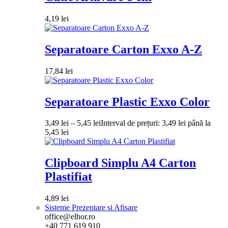
4,19
lei
Separatoare Carton Exxo A-Z
17,84
lei
Separatoare Plastic Exxo Color
3,49
lei
–
5,45
lei
Interval de prețuri: 3,49 lei până la
5,45 lei
Clipboard Simplu A4 Carton
Plastifiat
4,89
lei
Sisteme Prezentare si Afisare
office@elhor.ro
+40 771 619 910