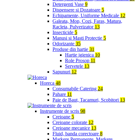
Detergenti Vase
9
Dispensere si Dozatoare
5
Echipamente, Uniforme Medicale
12
Galeata, Mop, Cozi, Faras, Matura,
Racleta, Pulverizator
13
Insecticide
5
Manusi si Masti Protectie
5
Odorizante
35
Produse din hartie
31
Hartie igienica
10
Role Prosop
11
Servetele
13
Sapunuri
12
Horeca
48
Consumabile Catering
24
Pahare
11
Paie de Baut, Tacamuri, Scobitori
13
Instrumente de scris
98
Creioane
5
Creioane colorate
12
Creioane mecanice
13
Fluid, banda corectoare
8
Markere Permanente, Markere,