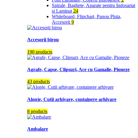
Spirale, Baghete, Aparate pentru Indosariat
si Laminat
24
Whiteboard, Flipchart, Panou Pluta,
Accesorii
9
Accesorii birou
190 products
Agrafe, Capse, Clipsuri, Ace cu Gamalie, Pioneze
43 products
Alonje, Cutii arhivare, containere arhivare
8 products
Ambalare