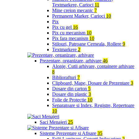
Textmarkere, Carioci
11
Mine creion mecanic
7
Permanent Marker, Carioci
10
Pix
Pix cu gel
16
Pix cu mecanism
10
Pix fara mecanism
10
Stilouri, Patroane Cerneala, Rollere
9
Textmarkere
2
Prezentare, organizare, arhivare
46
Alonje, Cutii arhivare, containere arhivare
8
Bibliorafturi
7
Clipboard, Mape, Dosare de Prezentare
3
Dosare din carton
5
Dosare din plastic
3
Folie de Protectie
10
Separatoare si Index, Registre, Repertoare
10
Saci Menajeri
25
Sisteme Prezentare si Afisare
35
Folii Laminare, Coperti Indosariere
2