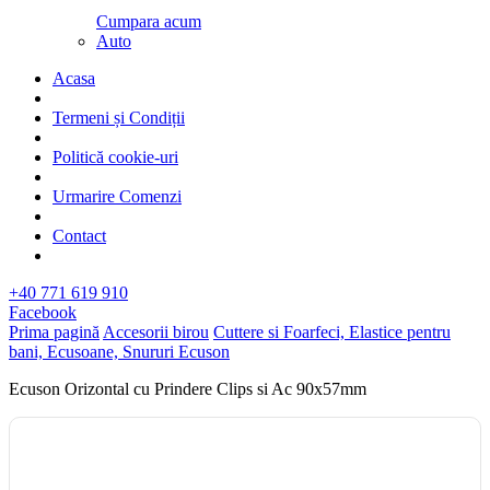
Cumpara acum
Auto
Acasa
Termeni și Condiții
Politică cookie-uri
Urmarire Comenzi
Contact
+40 771 619 910
Facebook
Prima pagină
Accesorii birou
Cuttere si Foarfeci, Elastice pentru
bani, Ecusoane, Snururi Ecuson
Ecuson Orizontal cu Prindere Clips si Ac 90x57mm