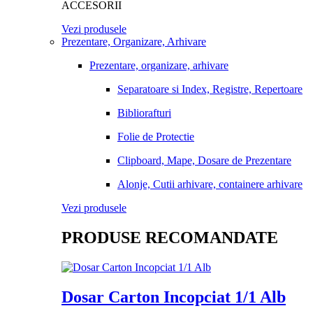
ACCESORII
Vezi produsele
Prezentare, Organizare, Arhivare
Prezentare, organizare, arhivare
Separatoare si Index, Registre, Repertoare
Bibliorafturi
Folie de Protectie
Clipboard, Mape, Dosare de Prezentare
Alonje, Cutii arhivare, containere arhivare
Vezi produsele
PRODUSE RECOMANDATE
Dosar Carton Incopciat 1/1 Alb