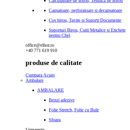
Calculatoare de Birou, Tehnica de Birou
Capsatoare, perforatoare si decapsatoare
Cos birou, Tavite si Suporti Documente
Suporturi Birou, Cutii Metalice si Etichete
pentru Chei
office@elhor.ro
+40 771 619 910
produse de calitate
Cumpara Acum
Ambalare
AMBALARE
Benzi adezive
Folie Stretch, Folie cu Bule
Sfoara
Urmareste