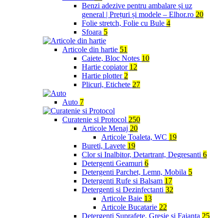
Benzi adezive pentru ambalare și uz
general | Prețuri și modele – Elhor.ro
20
Folie stretch, Folie cu Bule
4
Sfoara
5
Articole din hartie
51
Caiete, Bloc Notes
10
Hartie copiator
12
Hartie plotter
2
Plicuri, Etichete
27
Auto
7
Curatenie si Protocol
250
Articole Menaj
20
Articole Toaleta, WC
19
Bureti, Lavete
19
Clor si Inalbitor, Detartrant, Degresanti
6
Detergenti Geamuri
6
Detergenti Parchet, Lemn, Mobila
5
Detergenti Rufe si Balsam
17
Detergenti si Dezinfectanti
32
Articole Baie
13
Articole Bucatarie
22
Detergenti Suprafete, Gresie si Faianta
25