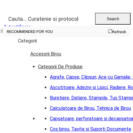
Cauta...
Curatenie si protocol
Search
Autentificare
0
Cos
0,00
lei
RECOMMENDED FOR YOU
Refresh
Categorii
Accesorii Birou
Categorii De Produse
Agrafe, Capse, Clipsuri, Ace cu Gamalie,
Ascutitoare, Adezivi si Lipici, Radiere, Ri
Buretiere, Datiere, Stampile, Tus Stampi
Calculatoare de Birou, Tehnica de Birou
Capsatoare, perforatoare si decapsato
Cos birou, Tavite si Suporti Documente