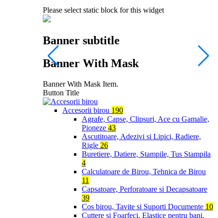
Please select static block for this widget
Banner subtitle
Banner With Mask
Banner With Mask Item.
B
Button Title
B
Accesorii birou
190
Agrafe, Capse, Clipsuri, Ace cu Gamalie,
Pioneze
43
Ascutitoare, Adezivi si Lipici, Radiere,
Rigle
26
Buretiere, Datiere, Stampile, Tus Stampila
4
Calculatoare de Birou, Tehnica de Birou
11
Capsatoare, Perforatoare si Decapsatoare
39
Cos birou, Tavite si Suporti Documente
10
Cuttere si Foarfeci, Elastice pentru bani,