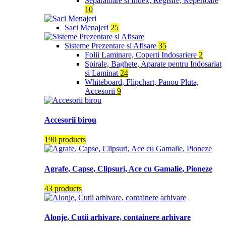
Separatoare si Index, Registre, Repertoare
10
Saci Menajeri
25
Sisteme Prezentare si Afisare
35
Folii Laminare, Coperti Indosariere
2
Spirale, Baghete, Aparate pentru Indosariat
si Laminat
24
Whiteboard, Flipchart, Panou Pluta,
Accesorii
9
Accesorii birou
190 products
Agrafe, Capse, Clipsuri, Ace cu Gamalie, Pioneze
43 products
Alonje, Cutii arhivare, containere arhivare