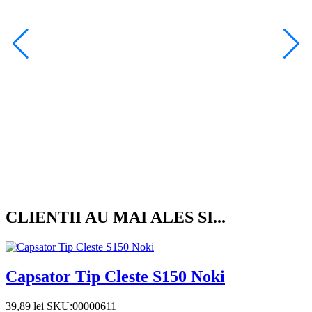
D
5
CLIENTII AU MAI ALES SI...
Capsator Tip Cleste S150 Noki
39,89
lei
SKU:00000611