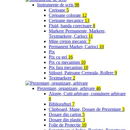
Instrumente de scris
98
Creioane
5
Creioane colorate
12
Creioane mecanice
13
Fluid, banda corectoare
8
Markere Permanente, Markere,
Textmarkere, Carioci
11
Mine creion mecanic
7
Permanent Marker, Carioci
10
Pix
Pix cu gel
16
Pix cu mecanism
10
Pix fara mecanism
10
Stilouri, Patroane Cerneala, Rollere
9
Textmarkere
2
Prezentare, organizare, arhivare
46
Alonje, Cutii arhivare, containere arhivare
8
Bibliorafturi
7
Clipboard, Mape, Dosare de Prezentare
3
Dosare din carton
5
Dosare din plastic
3
Folie de Protectie
10