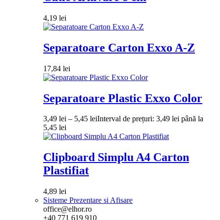
4,19
lei
Separatoare Carton Exxo A-Z
17,84
lei
Separatoare Plastic Exxo Color
3,49
lei
–
5,45
lei
Interval de prețuri: 3,49 lei până la
5,45 lei
Clipboard Simplu A4 Carton
Plastifiat
4,89
lei
Sisteme Prezentare si Afisare
office@elhor.ro
+40 771 619 910