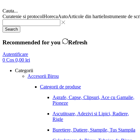
Cauta...
Curatenie si protocol
Horeca
Auto
Articole din hartie
Instrumente de scr
Search
Recommended for you
Refresh
Autentificare
0
Cos
0,00
lei
Categorii
Accesorii Birou
Categorii de produse
Agrafe, Capse, Clipsuri, Ace cu Gamalie,
Pioneze
Ascutitoare, Adezivi si Lipici, Radiere,
Rigle
Buretiere, Datiere, Stampile, Tus Stampila