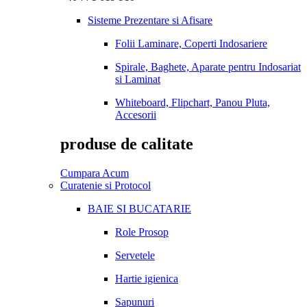
Sisteme Prezentare si Afisare
Folii Laminare, Coperti Indosariere
Spirale, Baghete, Aparate pentru Indosariat
si Laminat
Whiteboard, Flipchart, Panou Pluta,
Accesorii
produse de calitate
Cumpara Acum
Curatenie si Protocol
BAIE SI BUCATARIE
Role Prosop
Servetele
Hartie igienica
Sapunuri