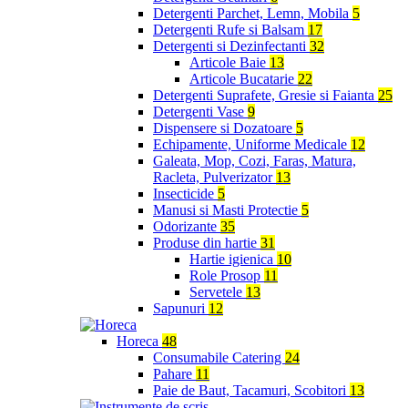
Detergenti Parchet, Lemn, Mobila
5
Detergenti Rufe si Balsam
17
Detergenti si Dezinfectanti
32
Articole Baie
13
Articole Bucatarie
22
Detergenti Suprafete, Gresie si Faianta
25
Detergenti Vase
9
Dispensere si Dozatoare
5
Echipamente, Uniforme Medicale
12
Galeata, Mop, Cozi, Faras, Matura,
Racleta, Pulverizator
13
Insecticide
5
Manusi si Masti Protectie
5
Odorizante
35
Produse din hartie
31
Hartie igienica
10
Role Prosop
11
Servetele
13
Sapunuri
12
Horeca
48
Consumabile Catering
24
Pahare
11
Paie de Baut, Tacamuri, Scobitori
13