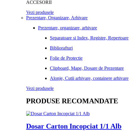
ACCESORII
Vezi produsele
Prezentare, Organizare, Arhivare
Prezentare, organizare, arhivare
Separatoare si Index, Registre, Repertoare
Bibliorafturi
Folie de Protectie
Clipboard, Mape, Dosare de Prezentare
Alonje, Cutii arhivare, containere arhivare
Vezi produsele
PRODUSE RECOMANDATE
Dosar Carton Incopciat 1/1 Alb