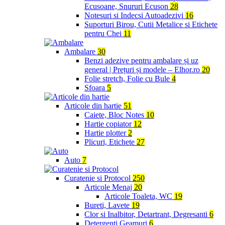
Ecusoane, Snururi Ecuson
28
Notesuri si Indecsi Autoadezivi
16
Suporturi Birou, Cutii Metalice si Etichete
pentru Chei
11
Ambalare
30
Benzi adezive pentru ambalare și uz
general | Prețuri și modele – Elhor.ro
20
Folie stretch, Folie cu Bule
4
Sfoara
5
Articole din hartie
51
Caiete, Bloc Notes
10
Hartie copiator
12
Hartie plotter
2
Plicuri, Etichete
27
Auto
7
Curatenie si Protocol
250
Articole Menaj
20
Articole Toaleta, WC
19
Bureti, Lavete
19
Clor si Inalbitor, Detartrant, Degresanti
6
Detergenti Geamuri
6