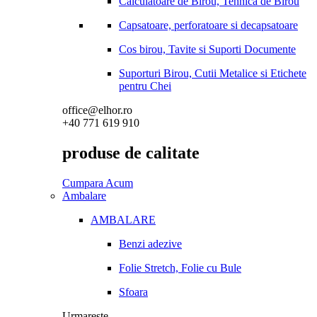
Calculatoare de Birou, Tehnica de Birou
Capsatoare, perforatoare si decapsatoare
Cos birou, Tavite si Suporti Documente
Suporturi Birou, Cutii Metalice si Etichete
pentru Chei
office@elhor.ro
+40 771 619 910
produse de calitate
Cumpara Acum
Ambalare
AMBALARE
Benzi adezive
Folie Stretch, Folie cu Bule
Sfoara
Urmareste