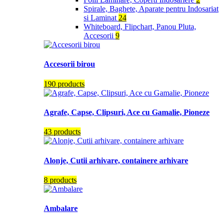
Spirale, Baghete, Aparate pentru Indosariat
si Laminat
24
Whiteboard, Flipchart, Panou Pluta,
Accesorii
9
Accesorii birou
190 products
Agrafe, Capse, Clipsuri, Ace cu Gamalie, Pioneze
43 products
Alonje, Cutii arhivare, containere arhivare
8 products
Ambalare