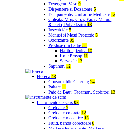
Detergenti Vase
9
Dispensere si Dozatoare
5
Echipamente, Uniforme Medicale
12
Galeata, Mop, Cozi, Faras, Matura,
Racleta, Pulverizator
13
Insecticide
5
Manusi si Masti Protectie
5
Odorizante
35
Produse din hartie
31
Hartie igienica
10
Role Prosop
11
Servetele
13
Sapunuri
12
Horeca
48
Consumabile Catering
24
Pahare
11
Paie de Baut, Tacamuri, Scobitori
13
Instrumente de scris
98
Creioane
5
Creioane colorate
12
Creioane mecanice
13
Fluid, banda corectoare
8
Markere Permanente, Markere,