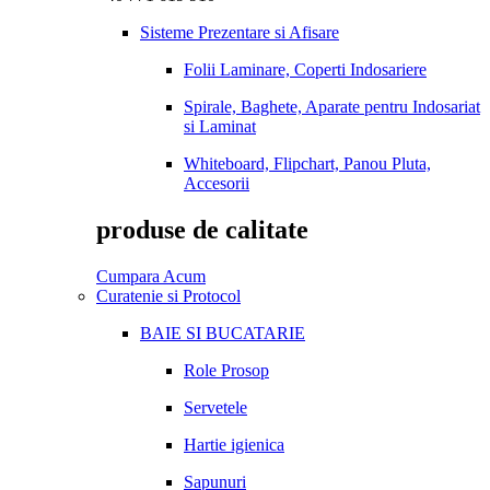
Sisteme Prezentare si Afisare
Folii Laminare, Coperti Indosariere
Spirale, Baghete, Aparate pentru Indosariat
si Laminat
Whiteboard, Flipchart, Panou Pluta,
Accesorii
produse de calitate
Cumpara Acum
Curatenie si Protocol
BAIE SI BUCATARIE
Role Prosop
Servetele
Hartie igienica
Sapunuri