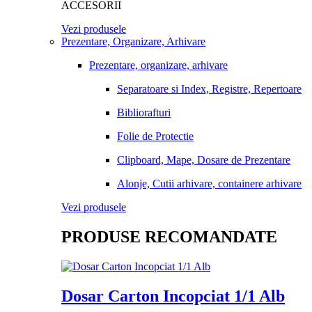
ACCESORII
Vezi produsele
Prezentare, Organizare, Arhivare
Prezentare, organizare, arhivare
Separatoare si Index, Registre, Repertoare
Bibliorafturi
Folie de Protectie
Clipboard, Mape, Dosare de Prezentare
Alonje, Cutii arhivare, containere arhivare
Vezi produsele
PRODUSE RECOMANDATE
Dosar Carton Incopciat 1/1 Alb