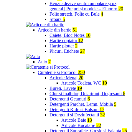
Benzi adezive pentru ambalare și uz
general | Prețuri și modele – Elhor.ro
20
Folie stretch, Folie cu Bule
4
Sfoara
5
Articole din hartie
51
Caiete, Bloc Notes
10
Hartie copiator
12
Hartie plotter
2
Plicuri, Etichete
27
Auto
7
Curatenie si Protocol
250
Articole Menaj
20
Articole Toaleta, WC
19
Bureti, Lavete
19
Clor si Inalbitor, Detartrant, Degresanti
6
Detergenti Geamuri
6
Detergenti Parchet, Lemn, Mobila
5
Detergenti Rufe si Balsam
17
Detergenti si Dezinfectanti
32
Articole Baie
13
Articole Bucatarie
22
Detergenti Suprafete, Gresie si Faianta
25