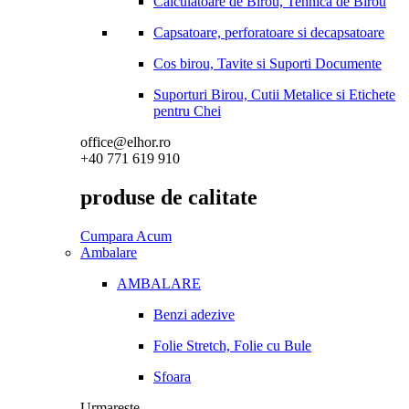
Calculatoare de Birou, Tehnica de Birou
Capsatoare, perforatoare si decapsatoare
Cos birou, Tavite si Suporti Documente
Suporturi Birou, Cutii Metalice si Etichete
pentru Chei
office@elhor.ro
+40 771 619 910
produse de calitate
Cumpara Acum
Ambalare
AMBALARE
Benzi adezive
Folie Stretch, Folie cu Bule
Sfoara
Urmareste