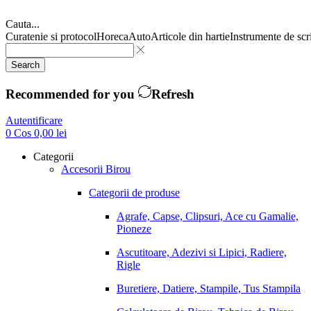
Cauta...
Curatenie si protocol
Horeca
Auto
Articole din hartie
Instrumente de scr
Search
Recommended for you
Refresh
Autentificare
0
Cos
0,00
lei
Categorii
Accesorii Birou
Categorii de produse
Agrafe, Capse, Clipsuri, Ace cu Gamalie,
Pioneze
Ascutitoare, Adezivi si Lipici, Radiere,
Rigle
Buretiere, Datiere, Stampile, Tus Stampila