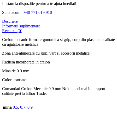
Iti stam la dispozitie pentru a te ajuta imediat!
Suna acum :
+40 771 619 910
Descriere
Informații suplimentare
Recenzii (0)
Creion mecanic forma ergonomica si grip, corp din plastic de calitate
cu agatatoare metalica
Zona anti-alunecare cu grip, varf si accesorii metalice.
Radiera incorporata in creion
Mina de 0.9 mm
Culori asortate
Comandati Creion Mecanic 0,9 mm Noki la cel mai bun raport
calitate-pret la Elhor Trade.
mina
0.5
,
0.7
,
0.9