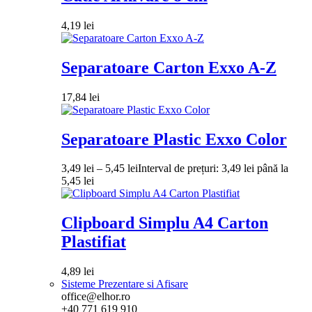
4,19
lei
Separatoare Carton Exxo A-Z
17,84
lei
Separatoare Plastic Exxo Color
3,49
lei
–
5,45
lei
Interval de prețuri: 3,49 lei până la
5,45 lei
Clipboard Simplu A4 Carton
Plastifiat
4,89
lei
Sisteme Prezentare si Afisare
office@elhor.ro
+40 771 619 910