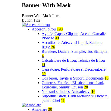
Banner With Mask
Banner With Mask Item.
Button Title
Accesorii birou
190
Agrafe, Capse, Clipsuri, Ace cu Gamalie,
Pioneze
43
Ascutitoare, Adezivi si Lipici, Radiere,
Rigle
26
Buretiere, Datiere, Stampile, Tus Stampila
4
Calculatoare de Birou, Tehnica de Birou
11
Capsatoare, Perforatoare si Decapsatoare
39
Cos birou, Tavite si Suporti Documente
10
Cuttere si Foarfeci, Elastice pentru bani,
Ecusoane, Snururi Ecuson
28
Notesuri si Indecsi Autoadezivi
16
Suporturi Birou, Cutii Metalice si Etichete
pentru Chei
11
Ambalare
30