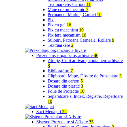
Textmarkere, Carioci
11
Mine creion mecanic
7
Permanent Marker, Carioci
10
Pix
Pix cu gel
16
Pix cu mecanism
10
Pix fara mecanism
10
Stilouri, Patroane Cerneala, Rollere
9
Textmarkere
2
Prezentare, organizare, arhivare
46
Alonje, Cutii arhivare, containere arhivare
8
Bibliorafturi
7
Clipboard, Mape, Dosare de Prezentare
3
Dosare din carton
5
Dosare din plastic
3
Folie de Protectie
10
Separatoare si Index, Registre, Repertoare
10
Saci Menajeri
25
Sisteme Prezentare si Afisare
35
Folii Laminare, Coperti Indosariere
2