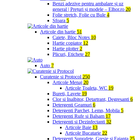
Benzi adezive pentru ambalare și uz
general | Prețuri și modele – Elhor.ro
20
Folie stretch, Folie cu Bule
4
Sfoara
5
Articole din hartie
51
Caiete, Bloc Notes
10
Hartie copiator
12
Hartie plotter
2
Plicuri, Etichete
27
Auto
7
Curatenie si Protocol
250
Articole Menaj
20
Articole Toaleta, WC
19
Bureti, Lavete
19
Clor si Inalbitor, Detartrant, Degresanti
6
Detergenti Geamuri
6
Detergenti Parchet, Lemn, Mobila
5
Detergenti Rufe si Balsam
17
Detergenti si Dezinfectanti
32
Articole Baie
13
Articole Bucatarie
22
Detergenti Suprafete, Gresie si Faianta
25