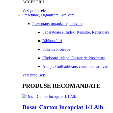
ACCESORII
Vezi produsele
Prezentare, Organizare, Arhivare
Prezentare, organizare, arhivare
Separatoare si Index, Registre, Repertoare
Bibliorafturi
Folie de Protectie
Clipboard, Mape, Dosare de Prezentare
Alonje, Cutii arhivare, containere arhivare
Vezi produsele
PRODUSE RECOMANDATE
Dosar Carton Incopciat 1/1 Alb