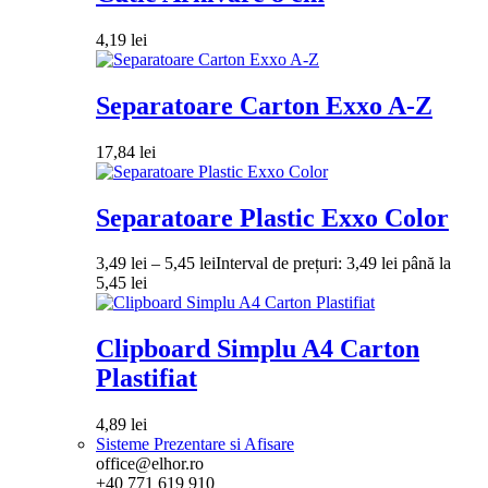
4,19
lei
Separatoare Carton Exxo A-Z
17,84
lei
Separatoare Plastic Exxo Color
3,49
lei
–
5,45
lei
Interval de prețuri: 3,49 lei până la
5,45 lei
Clipboard Simplu A4 Carton
Plastifiat
4,89
lei
Sisteme Prezentare si Afisare
office@elhor.ro
+40 771 619 910