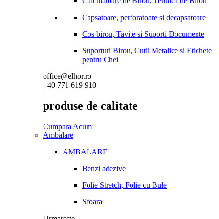
Calculatoare de Birou, Tehnica de Birou
Capsatoare, perforatoare si decapsatoare
Cos birou, Tavite si Suporti Documente
Suporturi Birou, Cutii Metalice si Etichete
pentru Chei
office@elhor.ro
+40 771 619 910
produse de calitate
Cumpara Acum
Ambalare
AMBALARE
Benzi adezive
Folie Stretch, Folie cu Bule
Sfoara
Urmareste