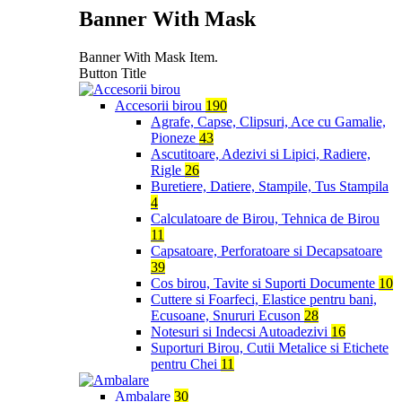
Banner With Mask
Banner With Mask Item.
Button Title
Accesorii birou
190
Agrafe, Capse, Clipsuri, Ace cu Gamalie,
Pioneze
43
Ascutitoare, Adezivi si Lipici, Radiere,
Rigle
26
Buretiere, Datiere, Stampile, Tus Stampila
4
Calculatoare de Birou, Tehnica de Birou
11
Capsatoare, Perforatoare si Decapsatoare
39
Cos birou, Tavite si Suporti Documente
10
Cuttere si Foarfeci, Elastice pentru bani,
Ecusoane, Snururi Ecuson
28
Notesuri si Indecsi Autoadezivi
16
Suporturi Birou, Cutii Metalice si Etichete
pentru Chei
11
Ambalare
30