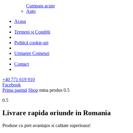
Cumpara acum
Auto
Acasa
Termeni și Condiții
Politică cookie-uri
Urmarire Comenzi
Contact
+40 771 619 910
Facebook
Prima pagină
Shop
mina produs
0.5
0.5
Livrare rapida oriunde in Romania​
Produse cu pret avantajos si calitate superioara!