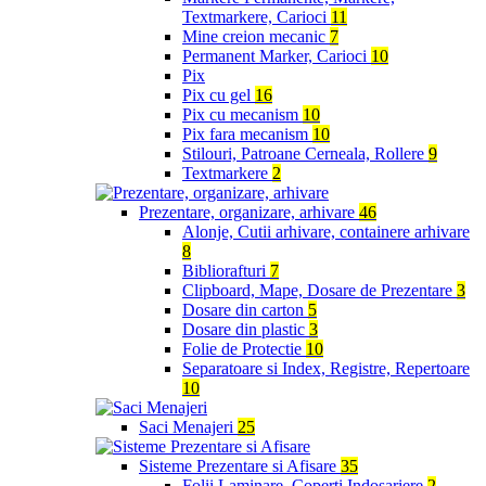
Textmarkere, Carioci
11
Mine creion mecanic
7
Permanent Marker, Carioci
10
Pix
Pix cu gel
16
Pix cu mecanism
10
Pix fara mecanism
10
Stilouri, Patroane Cerneala, Rollere
9
Textmarkere
2
Prezentare, organizare, arhivare
46
Alonje, Cutii arhivare, containere arhivare
8
Bibliorafturi
7
Clipboard, Mape, Dosare de Prezentare
3
Dosare din carton
5
Dosare din plastic
3
Folie de Protectie
10
Separatoare si Index, Registre, Repertoare
10
Saci Menajeri
25
Sisteme Prezentare si Afisare
35
Folii Laminare, Coperti Indosariere
2