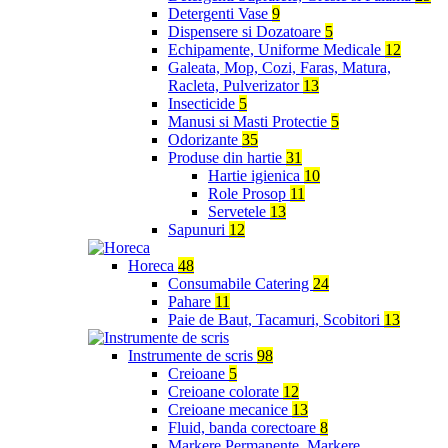
Detergenti Vase
9
Dispensere si Dozatoare
5
Echipamente, Uniforme Medicale
12
Galeata, Mop, Cozi, Faras, Matura,
Racleta, Pulverizator
13
Insecticide
5
Manusi si Masti Protectie
5
Odorizante
35
Produse din hartie
31
Hartie igienica
10
Role Prosop
11
Servetele
13
Sapunuri
12
Horeca
48
Consumabile Catering
24
Pahare
11
Paie de Baut, Tacamuri, Scobitori
13
Instrumente de scris
98
Creioane
5
Creioane colorate
12
Creioane mecanice
13
Fluid, banda corectoare
8
Markere Permanente, Markere,