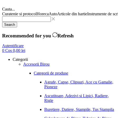
Cauta...
Curatenie si protocol
Horeca
Auto
Articole din hartie
Instrumente de scr
Search
Recommended for you
Refresh
Autentificare
0
Cos
0,00
lei
Categorii
Accesorii Birou
Categorii de produse
Agrafe, Capse, Clipsuri, Ace cu Gamalie,
Pioneze
Ascutitoare, Adezivi si Lipici, Radiere,
Rigle
Buretiere, Datiere, Stampile, Tus Stampila