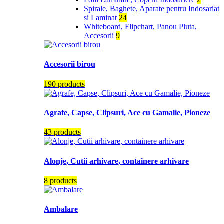
Spirale, Baghete, Aparate pentru Indosariat
si Laminat
24
Whiteboard, Flipchart, Panou Pluta,
Accesorii
9
Accesorii birou
190 products
Agrafe, Capse, Clipsuri, Ace cu Gamalie, Pioneze
43 products
Alonje, Cutii arhivare, containere arhivare
8 products
Ambalare