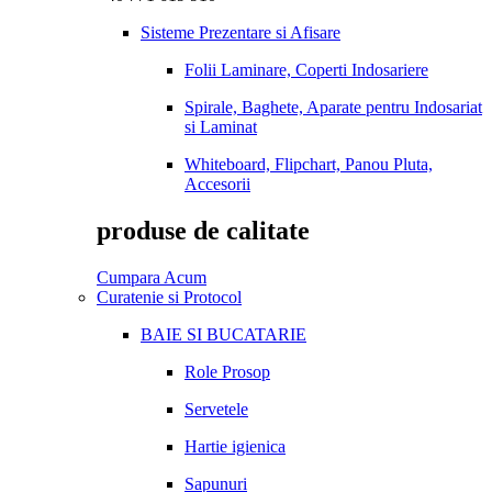
Sisteme Prezentare si Afisare
Folii Laminare, Coperti Indosariere
Spirale, Baghete, Aparate pentru Indosariat
si Laminat
Whiteboard, Flipchart, Panou Pluta,
Accesorii
produse de calitate
Cumpara Acum
Curatenie si Protocol
BAIE SI BUCATARIE
Role Prosop
Servetele
Hartie igienica
Sapunuri