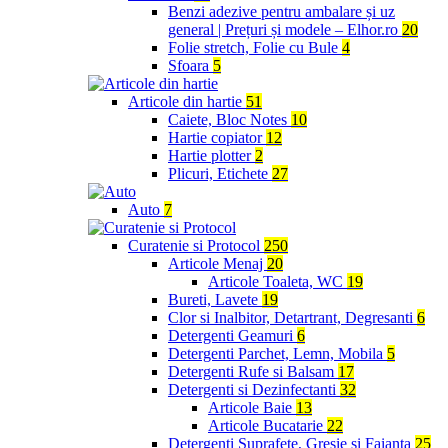
Benzi adezive pentru ambalare și uz
general | Prețuri și modele – Elhor.ro
20
Folie stretch, Folie cu Bule
4
Sfoara
5
Articole din hartie
51
Caiete, Bloc Notes
10
Hartie copiator
12
Hartie plotter
2
Plicuri, Etichete
27
Auto
7
Curatenie si Protocol
250
Articole Menaj
20
Articole Toaleta, WC
19
Bureti, Lavete
19
Clor si Inalbitor, Detartrant, Degresanti
6
Detergenti Geamuri
6
Detergenti Parchet, Lemn, Mobila
5
Detergenti Rufe si Balsam
17
Detergenti si Dezinfectanti
32
Articole Baie
13
Articole Bucatarie
22
Detergenti Suprafete, Gresie si Faianta
25