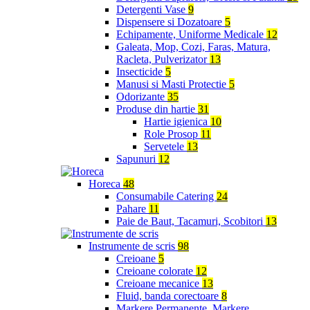
Detergenti Vase
9
Dispensere si Dozatoare
5
Echipamente, Uniforme Medicale
12
Galeata, Mop, Cozi, Faras, Matura,
Racleta, Pulverizator
13
Insecticide
5
Manusi si Masti Protectie
5
Odorizante
35
Produse din hartie
31
Hartie igienica
10
Role Prosop
11
Servetele
13
Sapunuri
12
Horeca
48
Consumabile Catering
24
Pahare
11
Paie de Baut, Tacamuri, Scobitori
13
Instrumente de scris
98
Creioane
5
Creioane colorate
12
Creioane mecanice
13
Fluid, banda corectoare
8
Markere Permanente, Markere,