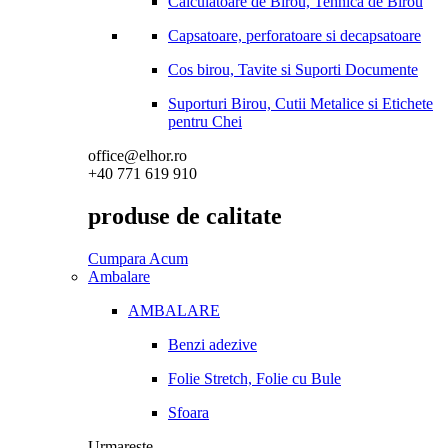
Calculatoare de Birou, Tehnica de Birou
Capsatoare, perforatoare si decapsatoare
Cos birou, Tavite si Suporti Documente
Suporturi Birou, Cutii Metalice si Etichete
pentru Chei
office@elhor.ro
+40 771 619 910
produse de calitate
Cumpara Acum
Ambalare
AMBALARE
Benzi adezive
Folie Stretch, Folie cu Bule
Sfoara
Urmareste