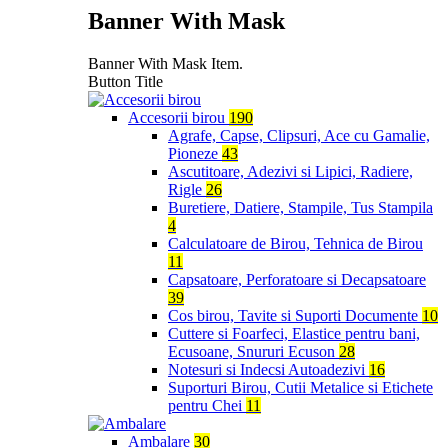
Banner With Mask
Banner With Mask Item.
Button Title
Accesorii birou
190
Agrafe, Capse, Clipsuri, Ace cu Gamalie,
Pioneze
43
Ascutitoare, Adezivi si Lipici, Radiere,
Rigle
26
Buretiere, Datiere, Stampile, Tus Stampila
4
Calculatoare de Birou, Tehnica de Birou
11
Capsatoare, Perforatoare si Decapsatoare
39
Cos birou, Tavite si Suporti Documente
10
Cuttere si Foarfeci, Elastice pentru bani,
Ecusoane, Snururi Ecuson
28
Notesuri si Indecsi Autoadezivi
16
Suporturi Birou, Cutii Metalice si Etichete
pentru Chei
11
Ambalare
30