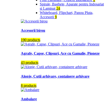
Spirale, Baghete, Aparate pentru Indosariat
si Laminat
24
Whiteboard, Flipchart, Panou Pluta,
Accesorii
9
Accesorii birou
190 products
Agrafe, Capse, Clipsuri, Ace cu Gamalie, Pioneze
43 products
Alonje, Cutii arhivare, containere arhivare
8 products
Ambalare