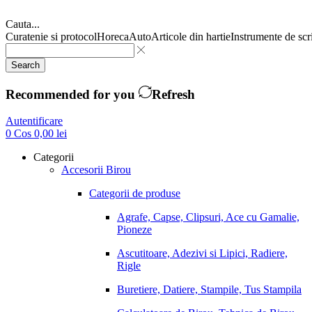
Cauta...
Curatenie si protocol
Horeca
Auto
Articole din hartie
Instrumente de scr
Search
Recommended for you
Refresh
Autentificare
0
Cos
0,00
lei
Categorii
Accesorii Birou
Categorii de produse
Agrafe, Capse, Clipsuri, Ace cu Gamalie,
Pioneze
Ascutitoare, Adezivi si Lipici, Radiere,
Rigle
Buretiere, Datiere, Stampile, Tus Stampila