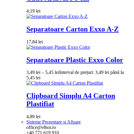
4,19
lei
Separatoare Carton Exxo A-Z
17,84
lei
Separatoare Plastic Exxo Color
3,49
lei
–
5,45
lei
Interval de prețuri: 3,49 lei până la
5,45 lei
Clipboard Simplu A4 Carton
Plastifiat
4,89
lei
Sisteme Prezentare si Afisare
office@elhor.ro
+40 771 619 910