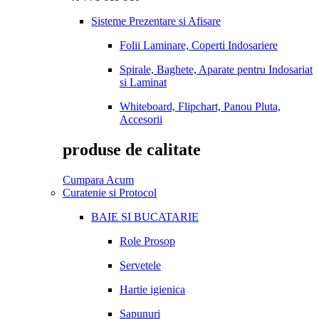
Sisteme Prezentare si Afisare
Folii Laminare, Coperti Indosariere
Spirale, Baghete, Aparate pentru Indosariat
si Laminat
Whiteboard, Flipchart, Panou Pluta,
Accesorii
produse de calitate
Cumpara Acum
Curatenie si Protocol
BAIE SI BUCATARIE
Role Prosop
Servetele
Hartie igienica
Sapunuri