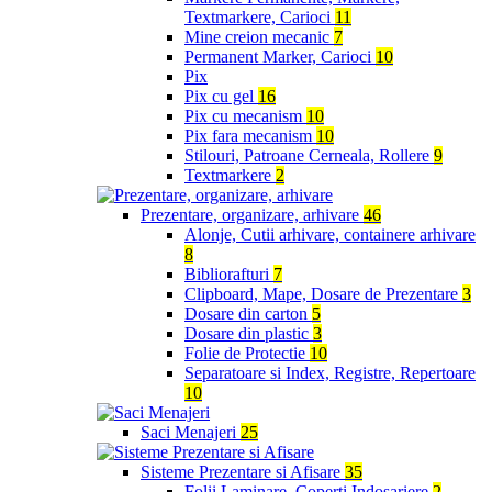
Textmarkere, Carioci
11
Mine creion mecanic
7
Permanent Marker, Carioci
10
Pix
Pix cu gel
16
Pix cu mecanism
10
Pix fara mecanism
10
Stilouri, Patroane Cerneala, Rollere
9
Textmarkere
2
Prezentare, organizare, arhivare
46
Alonje, Cutii arhivare, containere arhivare
8
Bibliorafturi
7
Clipboard, Mape, Dosare de Prezentare
3
Dosare din carton
5
Dosare din plastic
3
Folie de Protectie
10
Separatoare si Index, Registre, Repertoare
10
Saci Menajeri
25
Sisteme Prezentare si Afisare
35
Folii Laminare, Coperti Indosariere
2