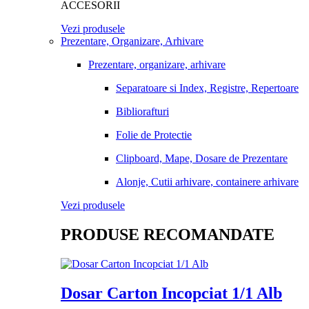
ACCESORII
Vezi produsele
Prezentare, Organizare, Arhivare
Prezentare, organizare, arhivare
Separatoare si Index, Registre, Repertoare
Bibliorafturi
Folie de Protectie
Clipboard, Mape, Dosare de Prezentare
Alonje, Cutii arhivare, containere arhivare
Vezi produsele
PRODUSE RECOMANDATE
Dosar Carton Incopciat 1/1 Alb