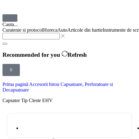
Cauta...
Curatenie si protocol
Horeca
Auto
Articole din hartie
Instrumente de scr
Recommended for you
Refresh
0
Prima pagină
Accesorii birou
Capsatoare, Perforatoare si
Decapsatoare
Capsator Tip Cleste EHV