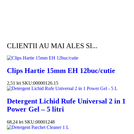
Cap
Pe
18
CLIENTII AU MAI ALES SI...
Clips Hartie 15mm EH 12buc/cutie
2,51
lei
SKU:00000126.15
Detergent Lichid Rufe Universal 2 in 1
Power Gel – 5 litri
68,24
lei
SKU:00001248