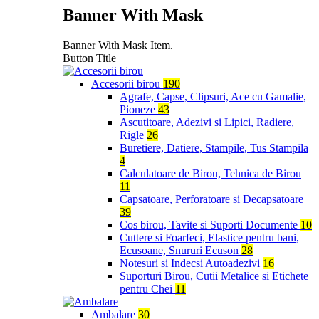
Banner With Mask
Banner With Mask Item.
Button Title
Accesorii birou
190
Agrafe, Capse, Clipsuri, Ace cu Gamalie,
Pioneze
43
Ascutitoare, Adezivi si Lipici, Radiere,
Rigle
26
Buretiere, Datiere, Stampile, Tus Stampila
4
Calculatoare de Birou, Tehnica de Birou
11
Capsatoare, Perforatoare si Decapsatoare
39
Cos birou, Tavite si Suporti Documente
10
Cuttere si Foarfeci, Elastice pentru bani,
Ecusoane, Snururi Ecuson
28
Notesuri si Indecsi Autoadezivi
16
Suporturi Birou, Cutii Metalice si Etichete
pentru Chei
11
Ambalare
30