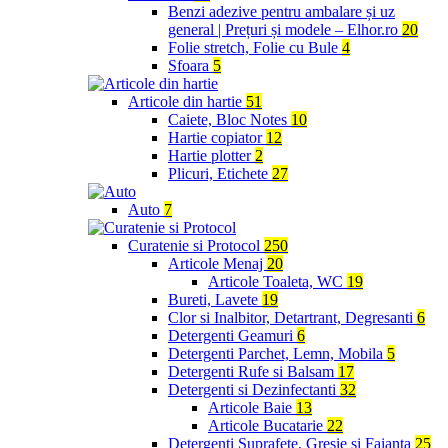
Benzi adezive pentru ambalare și uz
general | Prețuri și modele – Elhor.ro
20
Folie stretch, Folie cu Bule
4
Sfoara
5
Articole din hartie
51
Caiete, Bloc Notes
10
Hartie copiator
12
Hartie plotter
2
Plicuri, Etichete
27
Auto
7
Curatenie si Protocol
250
Articole Menaj
20
Articole Toaleta, WC
19
Bureti, Lavete
19
Clor si Inalbitor, Detartrant, Degresanti
6
Detergenti Geamuri
6
Detergenti Parchet, Lemn, Mobila
5
Detergenti Rufe si Balsam
17
Detergenti si Dezinfectanti
32
Articole Baie
13
Articole Bucatarie
22
Detergenti Suprafete, Gresie si Faianta
25