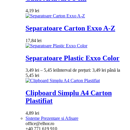
4,19
lei
Separatoare Carton Exxo A-Z
17,84
lei
Separatoare Plastic Exxo Color
3,49
lei
–
5,45
lei
Interval de prețuri: 3,49 lei până la
5,45 lei
Clipboard Simplu A4 Carton
Plastifiat
4,89
lei
Sisteme Prezentare si Afisare
office@elhor.ro
+40 771 619 910