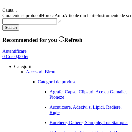
Cauta...
Curatenie si protocol
Horeca
Auto
Articole din hartie
Instrumente de scr
Search
Recommended for you
Refresh
Autentificare
0
Cos
0,00
lei
Categorii
Accesorii Birou
Categorii de produse
Agrafe, Capse, Clipsuri, Ace cu Gamalie,
Pioneze
Ascutitoare, Adezivi si Lipici, Radiere,
Rigle
Buretiere, Datiere, Stampile, Tus Stampila