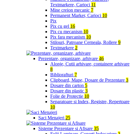
Textmarkere, Carioci
11
Mine creion mecanic
7
Permanent Marker, Carioci
10
Pix
Pix cu gel
16
Pix cu mecanism
10
Pix fara mecanism
10
Stilouri, Patroane Cerneala, Rollere
9
Textmarkere
2
Prezentare, organizare, arhivare
46
Alonje, Cutii arhivare, containere arhivare
8
Bibliorafturi
7
Clipboard, Mape, Dosare de Prezentare
3
Dosare din carton
5
Dosare din plastic
3
Folie de Protectie
10
Separatoare si Index, Registre, Repertoare
10
Saci Menajeri
25
Sisteme Prezentare si Afisare
35
Folii Laminare, Coperti Indosariere
2