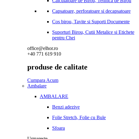
Calculatoare de Birou, Tehnica de Birou
Capsatoare, perforatoare si decapsatoare
Cos birou, Tavite si Suporti Documente
Suporturi Birou, Cutii Metalice si Etichete
pentru Chei
office@elhor.ro
+40 771 619 910
produse de calitate
Cumpara Acum
Ambalare
AMBALARE
Benzi adezive
Folie Stretch, Folie cu Bule
Sfoara
Urmareste