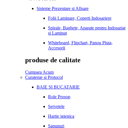
Sisteme Prezentare si Afisare
Folii Laminare, Coperti Indosariere
Spirale, Baghete, Aparate pentru Indosariat
si Laminat
Whiteboard, Flipchart, Panou Pluta,
Accesorii
produse de calitate
Cumpara Acum
Curatenie si Protocol
BAIE SI BUCATARIE
Role Prosop
Servetele
Hartie igienica
Sapunuri