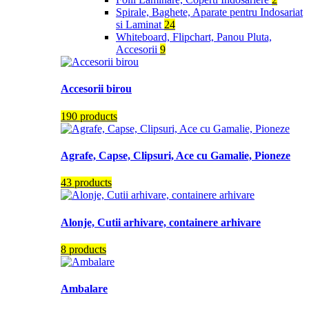
Spirale, Baghete, Aparate pentru Indosariat
si Laminat
24
Whiteboard, Flipchart, Panou Pluta,
Accesorii
9
Accesorii birou
190 products
Agrafe, Capse, Clipsuri, Ace cu Gamalie, Pioneze
43 products
Alonje, Cutii arhivare, containere arhivare
8 products
Ambalare