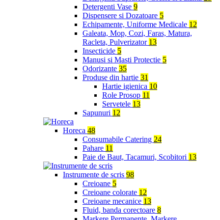
Detergenti Vase
9
Dispensere si Dozatoare
5
Echipamente, Uniforme Medicale
12
Galeata, Mop, Cozi, Faras, Matura,
Racleta, Pulverizator
13
Insecticide
5
Manusi si Masti Protectie
5
Odorizante
35
Produse din hartie
31
Hartie igienica
10
Role Prosop
11
Servetele
13
Sapunuri
12
Horeca
48
Consumabile Catering
24
Pahare
11
Paie de Baut, Tacamuri, Scobitori
13
Instrumente de scris
98
Creioane
5
Creioane colorate
12
Creioane mecanice
13
Fluid, banda corectoare
8
Markere Permanente, Markere,