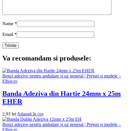
Name
*
Email
*
Va recomandam si produsele:
Benzi adezive pentru ambalare și uz general | Prețuri și modele –
Elhor.ro
Banda Adeziva din Hartie 24mm x 25m
EHER
2,93
lei
Adaugă în coș
Benzi adezive pentru ambalare și uz general | Prețuri și modele –
Elhor.ro