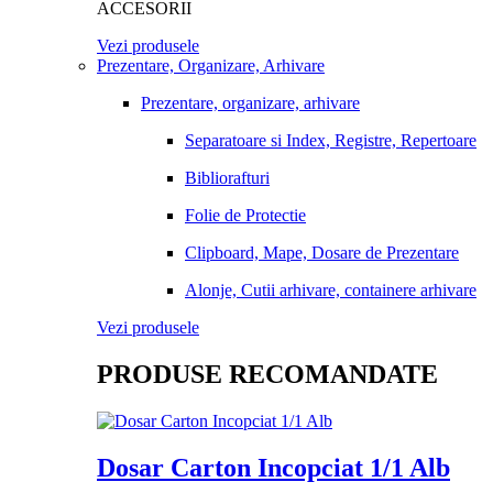
ACCESORII
Vezi produsele
Prezentare, Organizare, Arhivare
Prezentare, organizare, arhivare
Separatoare si Index, Registre, Repertoare
Bibliorafturi
Folie de Protectie
Clipboard, Mape, Dosare de Prezentare
Alonje, Cutii arhivare, containere arhivare
Vezi produsele
PRODUSE RECOMANDATE
Dosar Carton Incopciat 1/1 Alb