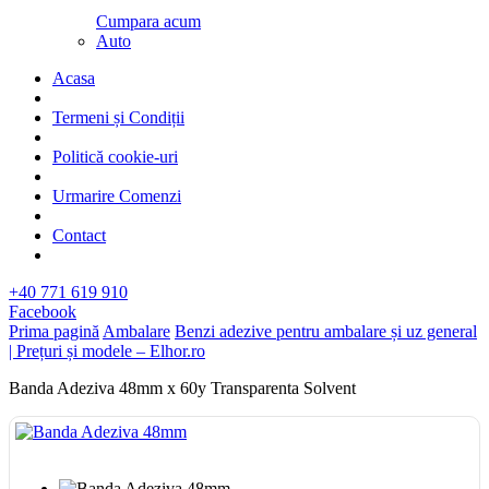
Cumpara acum
Auto
Acasa
Termeni și Condiții
Politică cookie-uri
Urmarire Comenzi
Contact
+40 771 619 910
Facebook
Prima pagină
Ambalare
Benzi adezive pentru ambalare și uz general
| Prețuri și modele – Elhor.ro
Banda Adeziva 48mm x 60y Transparenta Solvent