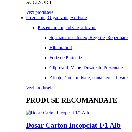
ACCESORII
Vezi produsele
Prezentare, Organizare, Arhivare
Prezentare, organizare, arhivare
Separatoare si Index, Registre, Repertoare
Bibliorafturi
Folie de Protectie
Clipboard, Mape, Dosare de Prezentare
Alonje, Cutii arhivare, containere arhivare
Vezi produsele
PRODUSE RECOMANDATE
Dosar Carton Incopciat 1/1 Alb