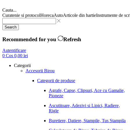
Cauta...
Curatenie si protocol
Horeca
Auto
Articole din hartie
Instrumente de scr
Search
Recommended for you
Refresh
Autentificare
0
Cos
0,00
lei
Categorii
Accesorii Birou
Categorii de produse
Agrafe, Capse, Clipsuri, Ace cu Gamalie,
Pioneze
Ascutitoare, Adezivi si Lipici, Radiere,
Rigle
Buretiere, Datiere, Stampile, Tus Stampila