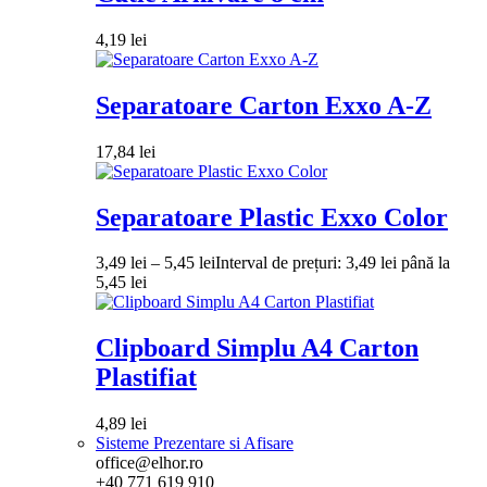
4,19
lei
Separatoare Carton Exxo A-Z
17,84
lei
Separatoare Plastic Exxo Color
3,49
lei
–
5,45
lei
Interval de prețuri: 3,49 lei până la
5,45 lei
Clipboard Simplu A4 Carton
Plastifiat
4,89
lei
Sisteme Prezentare si Afisare
office@elhor.ro
+40 771 619 910