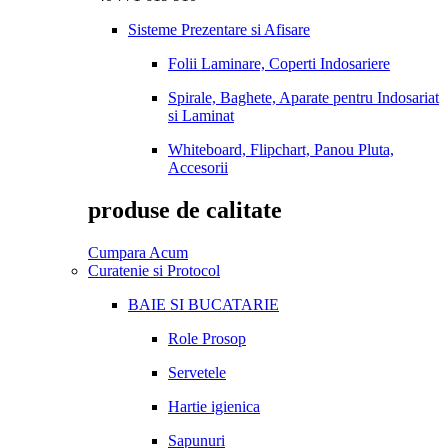
Sisteme Prezentare si Afisare
Folii Laminare, Coperti Indosariere
Spirale, Baghete, Aparate pentru Indosariat
si Laminat
Whiteboard, Flipchart, Panou Pluta,
Accesorii
produse de calitate
Cumpara Acum
Curatenie si Protocol
BAIE SI BUCATARIE
Role Prosop
Servetele
Hartie igienica
Sapunuri