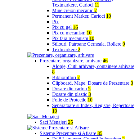
Textmarkere, Carioci
11
Mine creion mecanic
7
Permanent Marker, Carioci
10
Pix
Pix cu gel
16
Pix cu mecanism
10
Pix fara mecanism
10
Stilouri, Patroane Cerneala, Rollere
9
Textmarkere
2
Prezentare, organizare, arhivare
46
Alonje, Cutii arhivare, containere arhivare
8
Bibliorafturi
7
Clipboard, Mape, Dosare de Prezentare
3
Dosare din carton
5
Dosare din plastic
3
Folie de Protectie
10
Separatoare si Index, Registre, Repertoare
10
Saci Menajeri
25
Sisteme Prezentare si Afisare
35
Folii Laminare, Coperti Indosariere
2