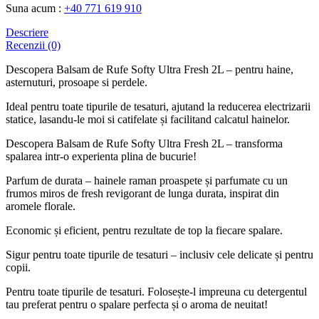
Suna acum :
+40 771 619 910
Descriere
Recenzii (0)
Descopera Balsam de Rufe Softy Ultra Fresh 2L – pentru haine,
asternuturi, prosoape si perdele.
Ideal pentru toate tipurile de tesaturi, ajutand la reducerea electrizarii
statice, lasandu-le moi si catifelate și facilitand calcatul hainelor.
Descopera Balsam de Rufe Softy Ultra Fresh 2L – transforma
spalarea intr-o experienta plina de bucurie!
Parfum de durata – hainele raman proaspete și parfumate cu un
frumos miros de fresh revigorant de lunga durata, inspirat din
aromele florale.
Economic și eficient, pentru rezultate de top la fiecare spalare.
Sigur pentru toate tipurile de tesaturi – inclusiv cele delicate și pentru
copii.
Pentru toate tipurile de tesaturi. Folosește-l impreuna cu detergentul
tau preferat pentru o spalare perfecta și o aroma de neuitat!