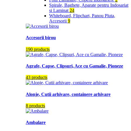
Spirale, Baghete, Aparate pentru Indosariat
si Laminat
24
Whiteboard, Flipchart, Panou Pluta,
Accesorii
9
Accesorii birou
190 products
Agrafe, Capse, Clipsuri, Ace cu Gamalie, Pioneze
43 products
Alonje, Cutii arhivare, containere arhivare
8 products
Ambalare