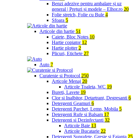
Benzi adezive pentru ambalare și uz
general | Prețuri și modele – Elhor.ro
20
Folie stretch, Folie cu Bule
4
Sfoara
5
Articole din hartie
51
Caiete, Bloc Notes
10
Hartie copiator
12
Hartie plotter
2
Plicuri, Etichete
27
Auto
7
Curatenie si Protocol
250
Articole Menaj
20
Articole Toaleta, WC
19
Bureti, Lavete
19
Clor si Inalbitor, Detartrant, Degresanti
6
Detergenti Geamuri
6
Detergenti Parchet, Lemn, Mobila
5
Detergenti Rufe si Balsam
17
Detergenti si Dezinfectanti
32
Articole Baie
13
Articole Bucatarie
22
Detergenti Suprafete, Gresie si Faianta
25