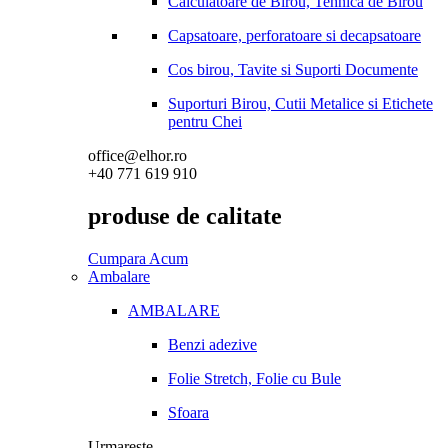
Calculatoare de Birou, Tehnica de Birou
Capsatoare, perforatoare si decapsatoare
Cos birou, Tavite si Suporti Documente
Suporturi Birou, Cutii Metalice si Etichete
pentru Chei
office@elhor.ro
+40 771 619 910
produse de calitate
Cumpara Acum
Ambalare
AMBALARE
Benzi adezive
Folie Stretch, Folie cu Bule
Sfoara
Urmareste