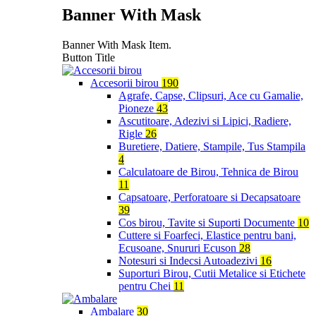
Banner With Mask
Banner With Mask Item.
Button Title
Accesorii birou
190
Agrafe, Capse, Clipsuri, Ace cu Gamalie,
Pioneze
43
Ascutitoare, Adezivi si Lipici, Radiere,
Rigle
26
Buretiere, Datiere, Stampile, Tus Stampila
4
Calculatoare de Birou, Tehnica de Birou
11
Capsatoare, Perforatoare si Decapsatoare
39
Cos birou, Tavite si Suporti Documente
10
Cuttere si Foarfeci, Elastice pentru bani,
Ecusoane, Snururi Ecuson
28
Notesuri si Indecsi Autoadezivi
16
Suporturi Birou, Cutii Metalice si Etichete
pentru Chei
11
Ambalare
30