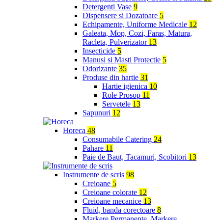
Detergenti Vase
9
Dispensere si Dozatoare
5
Echipamente, Uniforme Medicale
12
Galeata, Mop, Cozi, Faras, Matura,
Racleta, Pulverizator
13
Insecticide
5
Manusi si Masti Protectie
5
Odorizante
35
Produse din hartie
31
Hartie igienica
10
Role Prosop
11
Servetele
13
Sapunuri
12
Horeca
48
Consumabile Catering
24
Pahare
11
Paie de Baut, Tacamuri, Scobitori
13
Instrumente de scris
98
Creioane
5
Creioane colorate
12
Creioane mecanice
13
Fluid, banda corectoare
8
Markere Permanente, Markere,