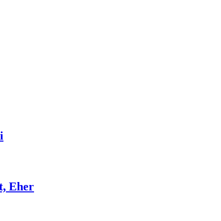
i
t, Eher