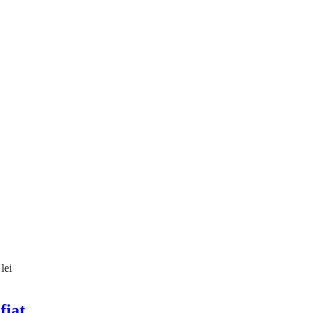
lei
fiat