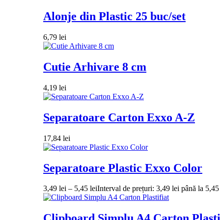
Alonje din Plastic 25 buc/set
6,79
lei
Cutie Arhivare 8 cm
4,19
lei
Separatoare Carton Exxo A-Z
17,84
lei
Separatoare Plastic Exxo Color
3,49
lei
–
5,45
lei
Interval de prețuri: 3,49 lei până la 5,45 
Clipboard Simplu A4 Carton Plasti