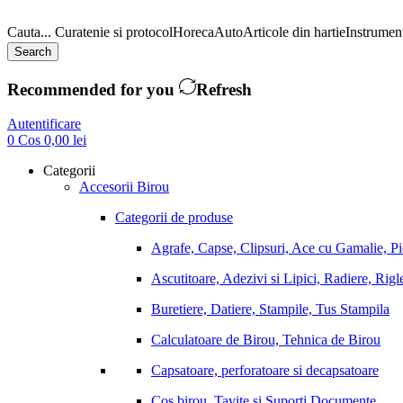
Cauta...
Curatenie si protocol
Horeca
Auto
Articole din hartie
Instrument
Search
Recommended for you
Refresh
Autentificare
0
Cos
0,00
lei
Categorii
Accesorii Birou
Categorii de produse
Agrafe, Capse, Clipsuri, Ace cu Gamalie, P
Ascutitoare, Adezivi si Lipici, Radiere, Rigl
Buretiere, Datiere, Stampile, Tus Stampila
Calculatoare de Birou, Tehnica de Birou
Capsatoare, perforatoare si decapsatoare
Cos birou, Tavite si Suporti Documente