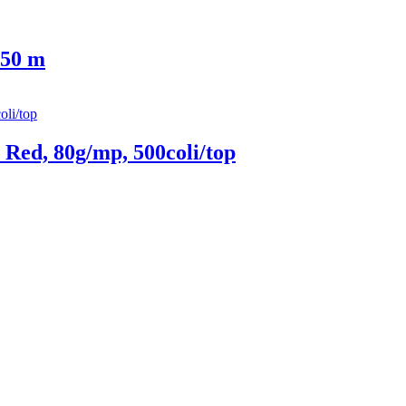
 50 m
Red, 80g/mp, 500coli/top