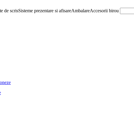
e de scris
Sisteme prezentare si afisare
Ambalare
Accesorii birou
ioneze
e