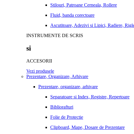
Stilouri, Patroane Cerneala, Rollere
Fluid, banda corectoare
Ascutitoare, Adezivi si Lipici, Radiere, Rigl
INSTRUMENTE DE SCRIS
si
ACCESORII
Vezi produsele
Prezentare, Organizare, Arhivare
Prezentare, organizare, arhivare
Separatoare si Index, Registre, Repertoare
Bibliorafturi
Folie de Protectie
Clipboard, Mape, Dosare de Prezentare