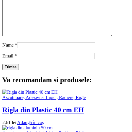
Name
*
Email
*
Va recomandam si produsele:
Ascutitoare, Adezivi si Lipici, Radiere, Rigle
Rigla din Plastic 40 cm EH
2,61
lei
Adaugă în coș