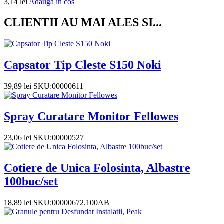
3,14
lei
Adaugă în coș
CLIENTII AU MAI ALES SI...
Capsator Tip Cleste S150 Noki
39,89
lei
SKU:00000611
Spray Curatare Monitor Fellowes
23,06
lei
SKU:00000527
Cotiere de Unica Folosinta, Albastre
100buc/set
18,89
lei
SKU:00000672.100AB