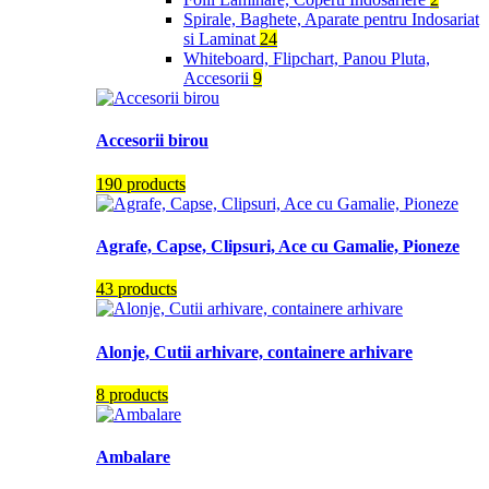
Spirale, Baghete, Aparate pentru Indosariat
si Laminat
24
Whiteboard, Flipchart, Panou Pluta,
Accesorii
9
Accesorii birou
190 products
Agrafe, Capse, Clipsuri, Ace cu Gamalie, Pioneze
43 products
Alonje, Cutii arhivare, containere arhivare
8 products
Ambalare