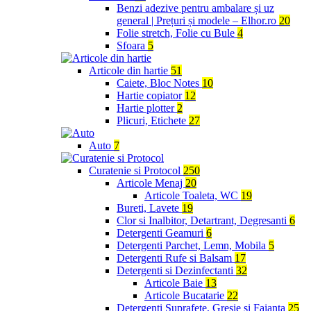
Benzi adezive pentru ambalare și uz
general | Prețuri și modele – Elhor.ro
20
Folie stretch, Folie cu Bule
4
Sfoara
5
Articole din hartie
51
Caiete, Bloc Notes
10
Hartie copiator
12
Hartie plotter
2
Plicuri, Etichete
27
Auto
7
Curatenie si Protocol
250
Articole Menaj
20
Articole Toaleta, WC
19
Bureti, Lavete
19
Clor si Inalbitor, Detartrant, Degresanti
6
Detergenti Geamuri
6
Detergenti Parchet, Lemn, Mobila
5
Detergenti Rufe si Balsam
17
Detergenti si Dezinfectanti
32
Articole Baie
13
Articole Bucatarie
22
Detergenti Suprafete, Gresie si Faianta
25