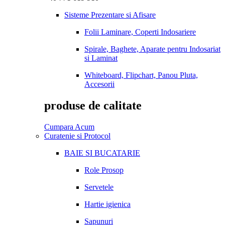
Sisteme Prezentare si Afisare
Folii Laminare, Coperti Indosariere
Spirale, Baghete, Aparate pentru Indosariat
si Laminat
Whiteboard, Flipchart, Panou Pluta,
Accesorii
produse de calitate
Cumpara Acum
Curatenie si Protocol
BAIE SI BUCATARIE
Role Prosop
Servetele
Hartie igienica
Sapunuri