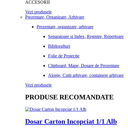
ACCESORII
Vezi produsele
Prezentare, Organizare, Arhivare
Prezentare, organizare, arhivare
Separatoare si Index, Registre, Repertoare
Bibliorafturi
Folie de Protectie
Clipboard, Mape, Dosare de Prezentare
Alonje, Cutii arhivare, containere arhivare
Vezi produsele
PRODUSE RECOMANDATE
Dosar Carton Incopciat 1/1 Alb