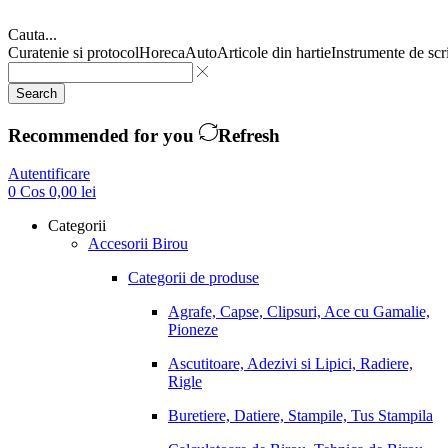
Cauta...
Curatenie si protocol
Horeca
Auto
Articole din hartie
Instrumente de scr
Search
Recommended for you
Refresh
Autentificare
0
Cos
0,00
lei
Categorii
Accesorii Birou
Categorii de produse
Agrafe, Capse, Clipsuri, Ace cu Gamalie,
Pioneze
Ascutitoare, Adezivi si Lipici, Radiere,
Rigle
Buretiere, Datiere, Stampile, Tus Stampila