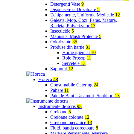
Detergenti Vase
9
Dispensere si Dozatoare
5
Echipamente, Uniforme Medicale
12
Galeata, Mop, Cozi, Faras, Matura,
Racleta, Pulverizator
13
Insecticide
5
Manusi si Masti Protectie
5
Odorizante
35
Produse din hartie
31
Hartie igienica
10
Role Prosop
11
Servetele
13
Sapunuri
12
Horeca
48
Consumabile Catering
24
Pahare
11
Paie de Baut, Tacamuri, Scobitori
13
Instrumente de scris
98
Creioane
5
Creioane colorate
12
Creioane mecanice
13
Fluid, banda corectoare
8
Markere Permanente, Markere,