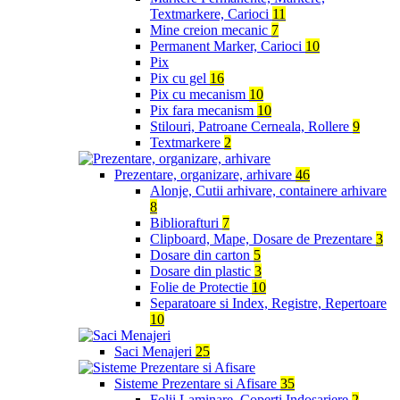
Textmarkere, Carioci
11
Mine creion mecanic
7
Permanent Marker, Carioci
10
Pix
Pix cu gel
16
Pix cu mecanism
10
Pix fara mecanism
10
Stilouri, Patroane Cerneala, Rollere
9
Textmarkere
2
Prezentare, organizare, arhivare
46
Alonje, Cutii arhivare, containere arhivare
8
Bibliorafturi
7
Clipboard, Mape, Dosare de Prezentare
3
Dosare din carton
5
Dosare din plastic
3
Folie de Protectie
10
Separatoare si Index, Registre, Repertoare
10
Saci Menajeri
25
Sisteme Prezentare si Afisare
35
Folii Laminare, Coperti Indosariere
2