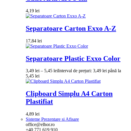
4,19
lei
Separatoare Carton Exxo A-Z
17,84
lei
Separatoare Plastic Exxo Color
3,49
lei
–
5,45
lei
Interval de prețuri: 3,49 lei până la
5,45 lei
Clipboard Simplu A4 Carton
Plastifiat
4,89
lei
Sisteme Prezentare si Afisare
office@elhor.ro
+40 771 619 910