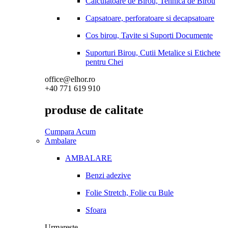
Calculatoare de Birou, Tehnica de Birou
Capsatoare, perforatoare si decapsatoare
Cos birou, Tavite si Suporti Documente
Suporturi Birou, Cutii Metalice si Etichete
pentru Chei
office@elhor.ro
+40 771 619 910
produse de calitate
Cumpara Acum
Ambalare
AMBALARE
Benzi adezive
Folie Stretch, Folie cu Bule
Sfoara
Urmareste