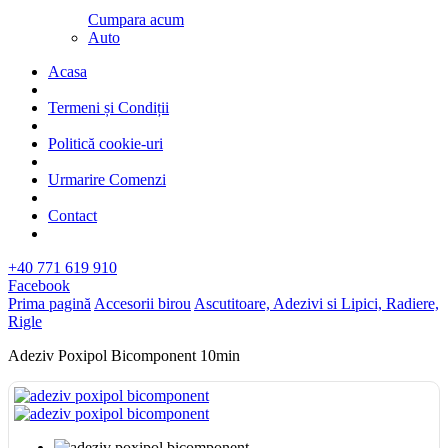
Cumpara acum
Auto
Acasa
Termeni și Condiții
Politică cookie-uri
Urmarire Comenzi
Contact
+40 771 619 910
Facebook
Prima pagină
Accesorii birou
Ascutitoare, Adezivi si Lipici, Radiere,
Rigle
Adeziv Poxipol Bicomponent 10min