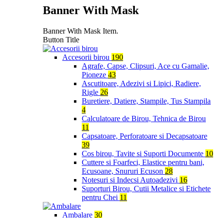
Banner With Mask
Banner With Mask Item.
Button Title
Accesorii birou
190
Agrafe, Capse, Clipsuri, Ace cu Gamalie,
Pioneze
43
Ascutitoare, Adezivi si Lipici, Radiere,
Rigle
26
Buretiere, Datiere, Stampile, Tus Stampila
4
Calculatoare de Birou, Tehnica de Birou
11
Capsatoare, Perforatoare si Decapsatoare
39
Cos birou, Tavite si Suporti Documente
10
Cuttere si Foarfeci, Elastice pentru bani,
Ecusoane, Snururi Ecuson
28
Notesuri si Indecsi Autoadezivi
16
Suporturi Birou, Cutii Metalice si Etichete
pentru Chei
11
Ambalare
30