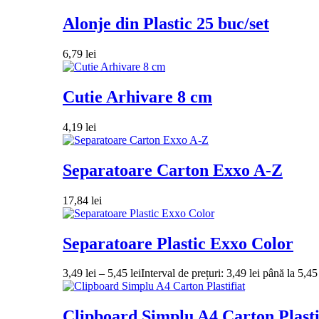
Alonje din Plastic 25 buc/set
6,79
lei
Cutie Arhivare 8 cm
4,19
lei
Separatoare Carton Exxo A-Z
17,84
lei
Separatoare Plastic Exxo Color
3,49
lei
–
5,45
lei
Interval de prețuri: 3,49 lei până la 5,45 
Clipboard Simplu A4 Carton Plasti