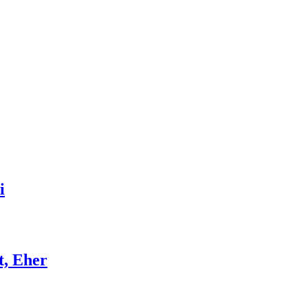
i
t, Eher