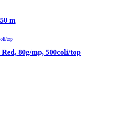
 50 m
Red, 80g/mp, 500coli/top