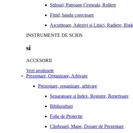
Stilouri, Patroane Cerneala, Rollere
Fluid, banda corectoare
Ascutitoare, Adezivi si Lipici, Radiere, Rigl
INSTRUMENTE DE SCRIS
si
ACCESORII
Vezi produsele
Prezentare, Organizare, Arhivare
Prezentare, organizare, arhivare
Separatoare si Index, Registre, Repertoare
Bibliorafturi
Folie de Protectie
Clipboard, Mape, Dosare de Prezentare