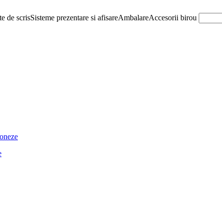
e de scris
Sisteme prezentare si afisare
Ambalare
Accesorii birou
ioneze
e