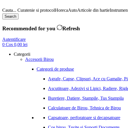
Cauta...
Curatenie si protocol
Horeca
Auto
Articole din hartie
Instrument
Search
Recommended for you
Refresh
Autentificare
0
Cos
0,00
lei
Categorii
Accesorii Birou
Categorii de produse
Agrafe, Capse, Clipsuri, Ace cu Gamalie, P
Ascutitoare, Adezivi si Lipici, Radiere, Rigl
Buretiere, Datiere, Stampile, Tus Stampila
Calculatoare de Birou, Tehnica de Birou
Capsatoare, perforatoare si decapsatoare
Cos birou, Tavite si Suporti Documente