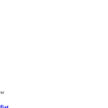
lei
fiat