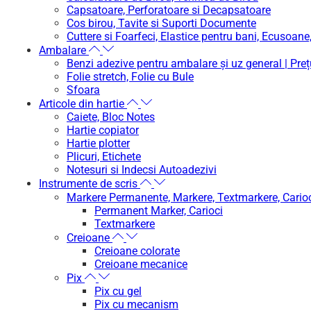
Capsatoare, Perforatoare si Decapsatoare
Cos birou, Tavite si Suporti Documente
Cuttere si Foarfeci, Elastice pentru bani, Ecusoan
Ambalare
Benzi adezive pentru ambalare și uz general | Preț
Folie stretch, Folie cu Bule
Sfoara
Articole din hartie
Caiete, Bloc Notes
Hartie copiator
Hartie plotter
Plicuri, Etichete
Notesuri si Indecsi Autoadezivi
Instrumente de scris
Markere Permanente, Markere, Textmarkere, Cario
Permanent Marker, Carioci
Textmarkere
Creioane
Creioane colorate
Creioane mecanice
Pix
Pix cu gel
Pix cu mecanism