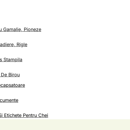
Cu Gamalie, Pioneze
Radiere, Rigle
us Stampila
 De Birou
ecapsatoare
Documente
Si Etichete Pentru Chei