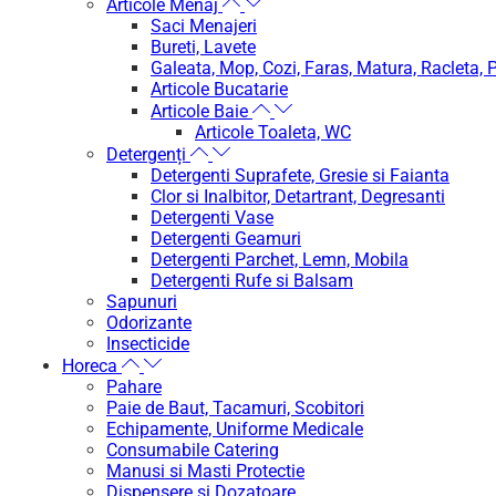
Articole Menaj
Saci Menajeri
Bureti, Lavete
Galeata, Mop, Cozi, Faras, Matura, Racleta, P
Articole Bucatarie
Articole Baie
Articole Toaleta, WC
Detergenți
Detergenti Suprafete, Gresie si Faianta
Clor si Inalbitor, Detartrant, Degresanti
Detergenti Vase
Detergenti Geamuri
Detergenti Parchet, Lemn, Mobila
Detergenti Rufe si Balsam
Sapunuri
Odorizante
Insecticide
Horeca
Pahare
Paie de Baut, Tacamuri, Scobitori
Echipamente, Uniforme Medicale
Consumabile Catering
Manusi si Masti Protectie
Dispensere si Dozatoare