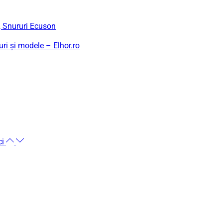
e, Snururi Ecuson
uri și modele – Elhor.ro
ci