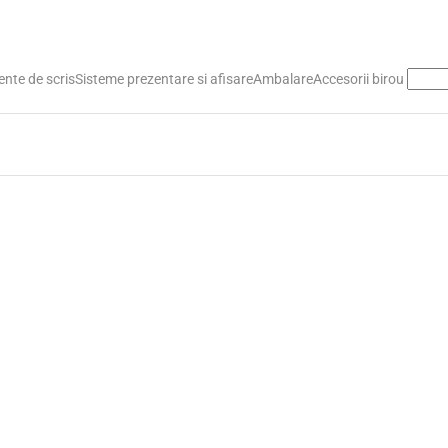
nte de scris
Sisteme prezentare si afisare
Ambalare
Accesorii birou