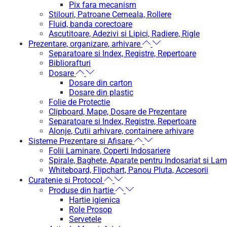
Pix fara mecanism
Stilouri, Patroane Cerneala, Rollere
Fluid, banda corectoare
Ascutitoare, Adezivi si Lipici, Radiere, Rigle
Prezentare, organizare, arhivare
Separatoare si Index, Registre, Repertoare
Bibliorafturi
Dosare
Dosare din carton
Dosare din plastic
Folie de Protectie
Clipboard, Mape, Dosare de Prezentare
Separatoare si Index, Registre, Repertoare
Alonje, Cutii arhivare, containere arhivare
Sisteme Prezentare si Afisare
Folii Laminare, Coperti Indosariere
Spirale, Baghete, Aparate pentru Indosariat si Lam
Whiteboard, Flipchart, Panou Pluta, Accesorii
Curatenie si Protocol
Produse din hartie
Hartie igienica
Role Prosop
Servetele