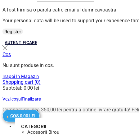
A fost trimisa o parola catre emailul dumneavoastra
Your personal data will be used to support your experience th
Register
AUTENTIFICARE
Cos
Nu sunt produse in cos.
Inapoi In Magazin
Shopping cart (0)
Subtotal:
0,00
lei
Finalizare
Vezi coșul
Cumpara de inca
350,00
lei
pentru a obtine livrare gratuita!
Fel
COS
0,00
LEI
0
CATEGORII
Accesorii Birou