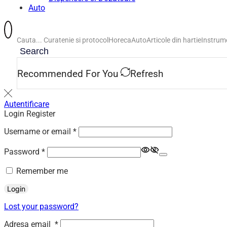
Auto
Cauta...
Curatenie si protocol
Horeca
Auto
Articole din hartie
Instrume
Search
Recommended For You
Refresh
Autentificare
Login
Register
Required
Username or email
*
Required
Password
*
Remember me
Login
Lost your password?
Adresa email
*