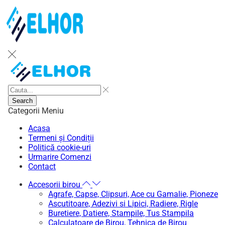
Search
Categorii
Meniu
Acasa
Termeni și Condiții
Politică cookie-uri
Urmarire Comenzi
Contact
Accesorii birou
Agrafe, Capse, Clipsuri, Ace cu Gamalie, Pioneze
Ascutitoare, Adezivi si Lipici, Radiere, Rigle
Buretiere, Datiere, Stampile, Tus Stampila
Calculatoare de Birou, Tehnica de Birou