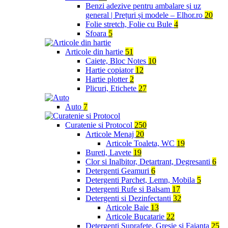
Benzi adezive pentru ambalare și uz
general | Prețuri și modele – Elhor.ro
20
Folie stretch, Folie cu Bule
4
Sfoara
5
Articole din hartie
51
Caiete, Bloc Notes
10
Hartie copiator
12
Hartie plotter
2
Plicuri, Etichete
27
Auto
7
Curatenie si Protocol
250
Articole Menaj
20
Articole Toaleta, WC
19
Bureti, Lavete
19
Clor si Inalbitor, Detartrant, Degresanti
6
Detergenti Geamuri
6
Detergenti Parchet, Lemn, Mobila
5
Detergenti Rufe si Balsam
17
Detergenti si Dezinfectanti
32
Articole Baie
13
Articole Bucatarie
22
Detergenti Suprafete, Gresie si Faianta
25