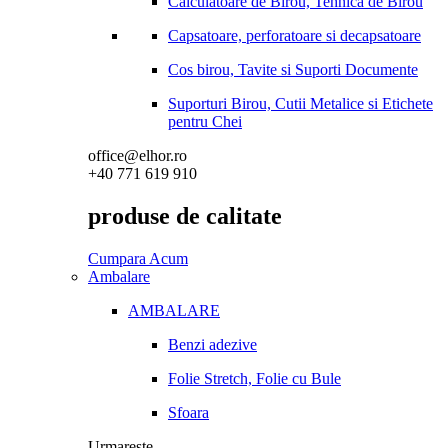
Calculatoare de Birou, Tehnica de Birou
Capsatoare, perforatoare si decapsatoare
Cos birou, Tavite si Suporti Documente
Suporturi Birou, Cutii Metalice si Etichete
pentru Chei
office@elhor.ro
+40 771 619 910
produse de calitate
Cumpara Acum
Ambalare
AMBALARE
Benzi adezive
Folie Stretch, Folie cu Bule
Sfoara
Urmareste