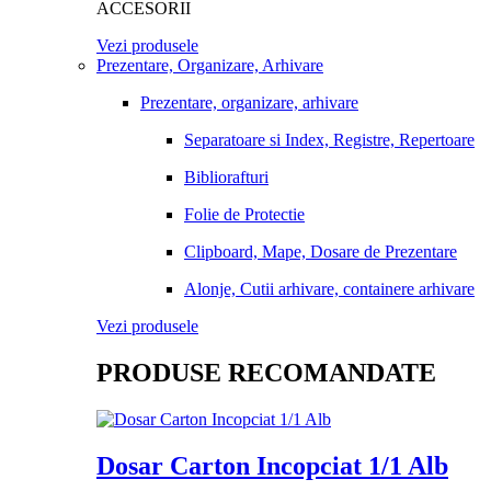
ACCESORII
Vezi produsele
Prezentare, Organizare, Arhivare
Prezentare, organizare, arhivare
Separatoare si Index, Registre, Repertoare
Bibliorafturi
Folie de Protectie
Clipboard, Mape, Dosare de Prezentare
Alonje, Cutii arhivare, containere arhivare
Vezi produsele
PRODUSE RECOMANDATE
Dosar Carton Incopciat 1/1 Alb