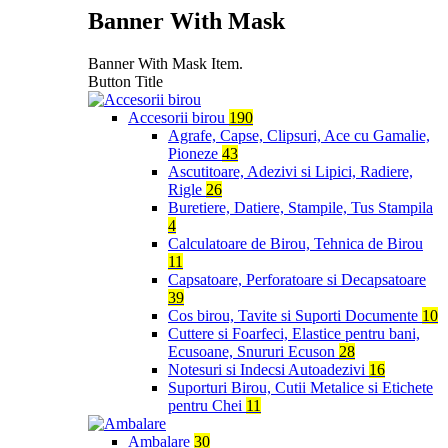
Banner With Mask
Banner With Mask Item.
Button Title
Accesorii birou
190
Agrafe, Capse, Clipsuri, Ace cu Gamalie,
Pioneze
43
Ascutitoare, Adezivi si Lipici, Radiere,
Rigle
26
Buretiere, Datiere, Stampile, Tus Stampila
4
Calculatoare de Birou, Tehnica de Birou
11
Capsatoare, Perforatoare si Decapsatoare
39
Cos birou, Tavite si Suporti Documente
10
Cuttere si Foarfeci, Elastice pentru bani,
Ecusoane, Snururi Ecuson
28
Notesuri si Indecsi Autoadezivi
16
Suporturi Birou, Cutii Metalice si Etichete
pentru Chei
11
Ambalare
30