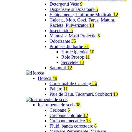
Detergenti Vase
9
Dispensere si Dozatoare
5
Echipamente, Uniforme Medicale
12
Galeata, Mop, Cozi, Faras, Matura,
Racleta, Pulverizator
13
Insecticide
5
Manusi si Masti Protectie
5
Odorizante
35
Produse din hartie
31
Hartie igienica
10
Role Prosop
11
Servetele
13
Sapunuri
12
Horeca
48
Consumabile Catering
24
Pahare
11
Paie de Baut, Tacamuri, Scobitori
13
Instrumente de scris
98
Creioane
5
Creioane colorate
12
Creioane mecanice
13
Fluid, banda corectoare
8
Markere Permanente, Markere,