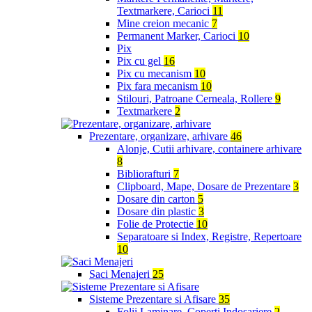
Textmarkere, Carioci
11
Mine creion mecanic
7
Permanent Marker, Carioci
10
Pix
Pix cu gel
16
Pix cu mecanism
10
Pix fara mecanism
10
Stilouri, Patroane Cerneala, Rollere
9
Textmarkere
2
Prezentare, organizare, arhivare
46
Alonje, Cutii arhivare, containere arhivare
8
Bibliorafturi
7
Clipboard, Mape, Dosare de Prezentare
3
Dosare din carton
5
Dosare din plastic
3
Folie de Protectie
10
Separatoare si Index, Registre, Repertoare
10
Saci Menajeri
25
Sisteme Prezentare si Afisare
35
Folii Laminare, Coperti Indosariere
2