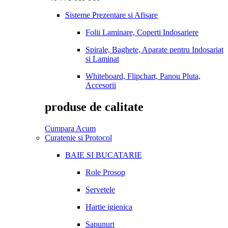
Sisteme Prezentare si Afisare
Folii Laminare, Coperti Indosariere
Spirale, Baghete, Aparate pentru Indosariat
si Laminat
Whiteboard, Flipchart, Panou Pluta,
Accesorii
produse de calitate
Cumpara Acum
Curatenie si Protocol
BAIE SI BUCATARIE
Role Prosop
Servetele
Hartie igienica
Sapunuri