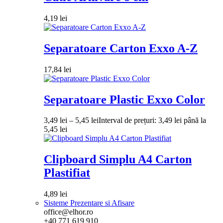
4,19
lei
Separatoare Carton Exxo A-Z
17,84
lei
Separatoare Plastic Exxo Color
3,49
lei
–
5,45
lei
Interval de prețuri: 3,49 lei până la
5,45 lei
Clipboard Simplu A4 Carton
Plastifiat
4,89
lei
Sisteme Prezentare si Afisare
office@elhor.ro
+40 771 619 910