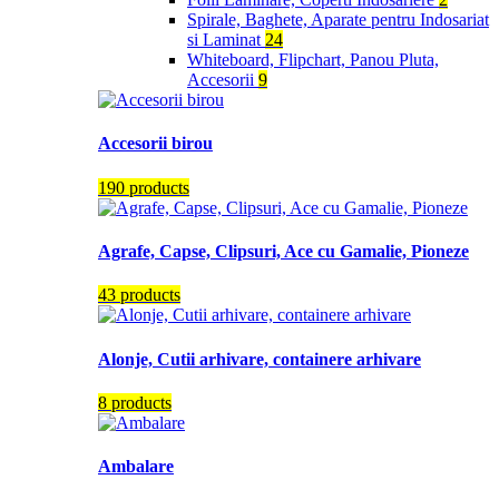
Spirale, Baghete, Aparate pentru Indosariat
si Laminat
24
Whiteboard, Flipchart, Panou Pluta,
Accesorii
9
Accesorii birou
190 products
Agrafe, Capse, Clipsuri, Ace cu Gamalie, Pioneze
43 products
Alonje, Cutii arhivare, containere arhivare
8 products
Ambalare