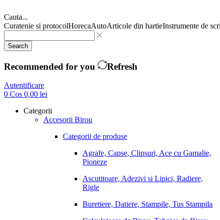
Cauta...
Curatenie si protocol
Horeca
Auto
Articole din hartie
Instrumente de scr
Search
Recommended for you
Refresh
Autentificare
0
Cos
0,00
lei
Categorii
Accesorii Birou
Categorii de produse
Agrafe, Capse, Clipsuri, Ace cu Gamalie,
Pioneze
Ascutitoare, Adezivi si Lipici, Radiere,
Rigle
Buretiere, Datiere, Stampile, Tus Stampila