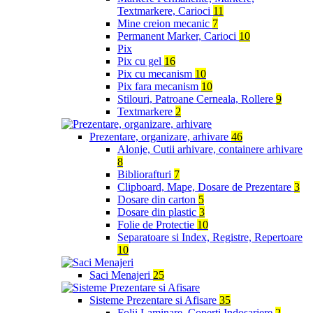
Textmarkere, Carioci
11
Mine creion mecanic
7
Permanent Marker, Carioci
10
Pix
Pix cu gel
16
Pix cu mecanism
10
Pix fara mecanism
10
Stilouri, Patroane Cerneala, Rollere
9
Textmarkere
2
Prezentare, organizare, arhivare
46
Alonje, Cutii arhivare, containere arhivare
8
Bibliorafturi
7
Clipboard, Mape, Dosare de Prezentare
3
Dosare din carton
5
Dosare din plastic
3
Folie de Protectie
10
Separatoare si Index, Registre, Repertoare
10
Saci Menajeri
25
Sisteme Prezentare si Afisare
35
Folii Laminare, Coperti Indosariere
2