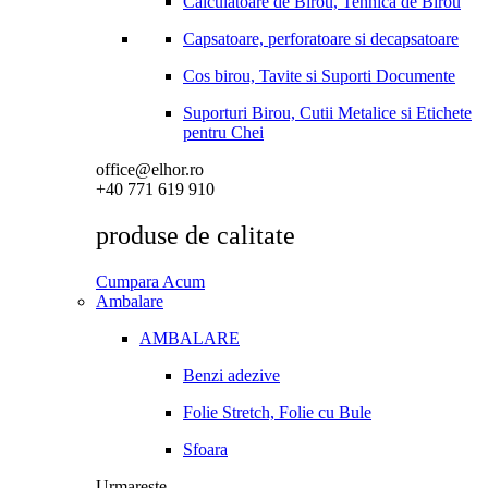
Calculatoare de Birou, Tehnica de Birou
Capsatoare, perforatoare si decapsatoare
Cos birou, Tavite si Suporti Documente
Suporturi Birou, Cutii Metalice si Etichete
pentru Chei
office@elhor.ro
+40 771 619 910
produse de calitate
Cumpara Acum
Ambalare
AMBALARE
Benzi adezive
Folie Stretch, Folie cu Bule
Sfoara
Urmareste