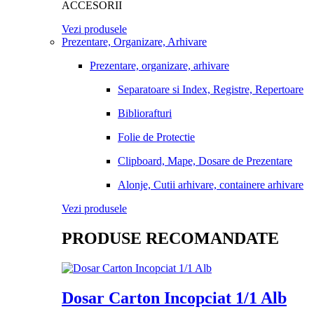
ACCESORII
Vezi produsele
Prezentare, Organizare, Arhivare
Prezentare, organizare, arhivare
Separatoare si Index, Registre, Repertoare
Bibliorafturi
Folie de Protectie
Clipboard, Mape, Dosare de Prezentare
Alonje, Cutii arhivare, containere arhivare
Vezi produsele
PRODUSE RECOMANDATE
Dosar Carton Incopciat 1/1 Alb