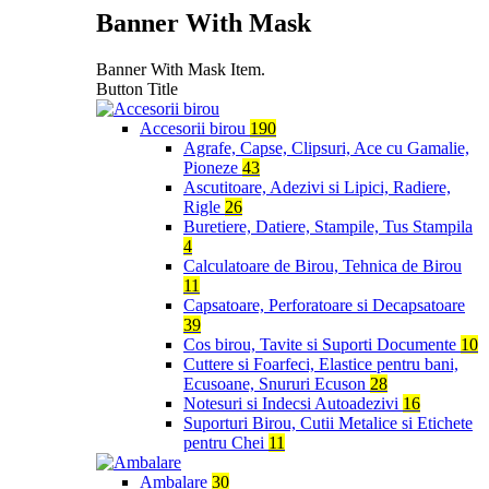
Banner With Mask
Banner With Mask Item.
Button Title
Accesorii birou
190
Agrafe, Capse, Clipsuri, Ace cu Gamalie,
Pioneze
43
Ascutitoare, Adezivi si Lipici, Radiere,
Rigle
26
Buretiere, Datiere, Stampile, Tus Stampila
4
Calculatoare de Birou, Tehnica de Birou
11
Capsatoare, Perforatoare si Decapsatoare
39
Cos birou, Tavite si Suporti Documente
10
Cuttere si Foarfeci, Elastice pentru bani,
Ecusoane, Snururi Ecuson
28
Notesuri si Indecsi Autoadezivi
16
Suporturi Birou, Cutii Metalice si Etichete
pentru Chei
11
Ambalare
30