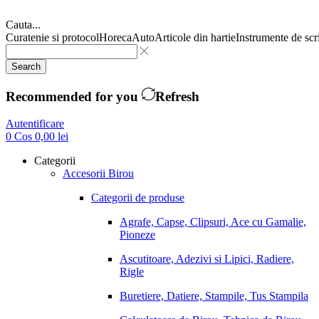
Cauta...
Curatenie si protocol
Horeca
Auto
Articole din hartie
Instrumente de scr
Search
Recommended for you
Refresh
Autentificare
0
Cos
0,00
lei
Categorii
Accesorii Birou
Categorii de produse
Agrafe, Capse, Clipsuri, Ace cu Gamalie,
Pioneze
Ascutitoare, Adezivi si Lipici, Radiere,
Rigle
Buretiere, Datiere, Stampile, Tus Stampila