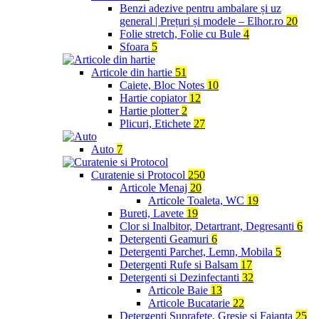
Benzi adezive pentru ambalare și uz
general | Prețuri și modele – Elhor.ro
20
Folie stretch, Folie cu Bule
4
Sfoara
5
Articole din hartie
51
Caiete, Bloc Notes
10
Hartie copiator
12
Hartie plotter
2
Plicuri, Etichete
27
Auto
7
Curatenie si Protocol
250
Articole Menaj
20
Articole Toaleta, WC
19
Bureti, Lavete
19
Clor si Inalbitor, Detartrant, Degresanti
6
Detergenti Geamuri
6
Detergenti Parchet, Lemn, Mobila
5
Detergenti Rufe si Balsam
17
Detergenti si Dezinfectanti
32
Articole Baie
13
Articole Bucatarie
22
Detergenti Suprafete, Gresie si Faianta
25