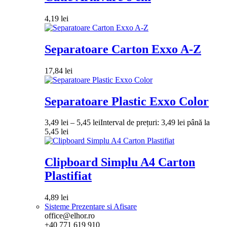
4,19
lei
Separatoare Carton Exxo A-Z
17,84
lei
Separatoare Plastic Exxo Color
3,49
lei
–
5,45
lei
Interval de prețuri: 3,49 lei până la
5,45 lei
Clipboard Simplu A4 Carton
Plastifiat
4,89
lei
Sisteme Prezentare si Afisare
office@elhor.ro
+40 771 619 910