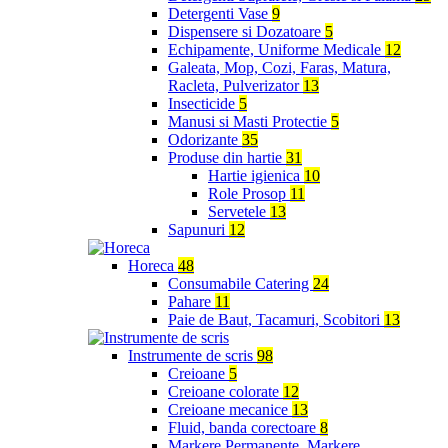
Detergenti Vase
9
Dispensere si Dozatoare
5
Echipamente, Uniforme Medicale
12
Galeata, Mop, Cozi, Faras, Matura,
Racleta, Pulverizator
13
Insecticide
5
Manusi si Masti Protectie
5
Odorizante
35
Produse din hartie
31
Hartie igienica
10
Role Prosop
11
Servetele
13
Sapunuri
12
Horeca
48
Consumabile Catering
24
Pahare
11
Paie de Baut, Tacamuri, Scobitori
13
Instrumente de scris
98
Creioane
5
Creioane colorate
12
Creioane mecanice
13
Fluid, banda corectoare
8
Markere Permanente, Markere,