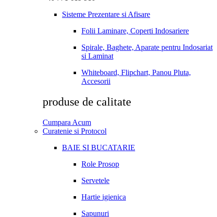
Sisteme Prezentare si Afisare
Folii Laminare, Coperti Indosariere
Spirale, Baghete, Aparate pentru Indosariat
si Laminat
Whiteboard, Flipchart, Panou Pluta,
Accesorii
produse de calitate
Cumpara Acum
Curatenie si Protocol
BAIE SI BUCATARIE
Role Prosop
Servetele
Hartie igienica
Sapunuri