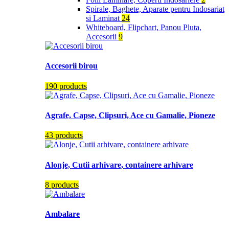
Spirale, Baghete, Aparate pentru Indosariat
si Laminat
24
Whiteboard, Flipchart, Panou Pluta,
Accesorii
9
Accesorii birou
190 products
Agrafe, Capse, Clipsuri, Ace cu Gamalie, Pioneze
43 products
Alonje, Cutii arhivare, containere arhivare
8 products
Ambalare