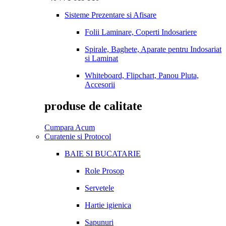
Sisteme Prezentare si Afisare
Folii Laminare, Coperti Indosariere
Spirale, Baghete, Aparate pentru Indosariat
si Laminat
Whiteboard, Flipchart, Panou Pluta,
Accesorii
produse de calitate
Cumpara Acum
Curatenie si Protocol
BAIE SI BUCATARIE
Role Prosop
Servetele
Hartie igienica
Sapunuri