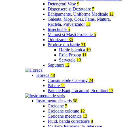
Detergenti Vase
9
Dispensere si Dozatoare
5
Echipamente, Uniforme Medicale
12
Galeata, Mop, Cozi, Faras, Matura,
Racleta, Pulverizator
13
Insecticide
5
Manusi si Masti Protectie
5
Odorizante
35
Produse din hartie
31
Hartie igienica
10
Role Prosop
11
Servetele
13
Sapunuri
12
Horeca
48
Consumabile Catering
24
Pahare
11
Paie de Baut, Tacamuri, Scobitori
13
Instrumente de scris
98
Creioane
5
Creioane colorate
12
Creioane mecanice
13
Fluid, banda corectoare
8
Markere Permanente, Markere,