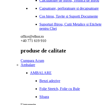
Calculatoare de Birou, Tehnica de Birou
Capsatoare, perforatoare si decapsatoare
Cos birou, Tavite si Suporti Documente
Suporturi Birou, Cutii Metalice si Etichete
pentru Chei
office@elhor.ro
+40 771 619 910
produse de calitate
Cumpara Acum
Ambalare
AMBALARE
Benzi adezive
Folie Stretch, Folie cu Bule
Sfoara
Urmareste