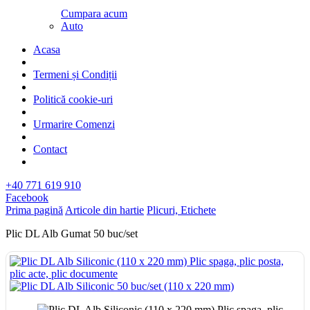
Cumpara acum
Auto
Acasa
Termeni și Condiții
Politică cookie-uri
Urmarire Comenzi
Contact
+40 771 619 910
Facebook
Prima pagină
Articole din hartie
Plicuri, Etichete
Plic DL Alb Gumat 50 buc/set