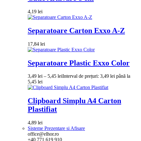
4,19
lei
Separatoare Carton Exxo A-Z
17,84
lei
Separatoare Plastic Exxo Color
3,49
lei
–
5,45
lei
Interval de prețuri: 3,49 lei până la
5,45 lei
Clipboard Simplu A4 Carton
Plastifiat
4,89
lei
Sisteme Prezentare si Afisare
office@elhor.ro
+40 771 619 910