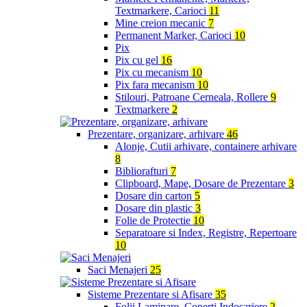
Textmarkere, Carioci
11
Mine creion mecanic
7
Permanent Marker, Carioci
10
Pix
Pix cu gel
16
Pix cu mecanism
10
Pix fara mecanism
10
Stilouri, Patroane Cerneala, Rollere
9
Textmarkere
2
Prezentare, organizare, arhivare
46
Alonje, Cutii arhivare, containere arhivare
8
Bibliorafturi
7
Clipboard, Mape, Dosare de Prezentare
3
Dosare din carton
5
Dosare din plastic
3
Folie de Protectie
10
Separatoare si Index, Registre, Repertoare
10
Saci Menajeri
25
Sisteme Prezentare si Afisare
35
Folii Laminare, Coperti Indosariere
2