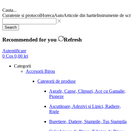
Cauta...
Curatenie si protocol
Horeca
Auto
Articole din hartie
Instrumente de scr
Search
Recommended for you
Refresh
Autentificare
0
Cos
0,00
lei
Categorii
Accesorii Birou
Categorii de produse
Agrafe, Capse, Clipsuri, Ace cu Gamalie,
Pioneze
Ascutitoare, Adezivi si Lipici, Radiere,
Rigle
Buretiere, Datiere, Stampile, Tus Stampila