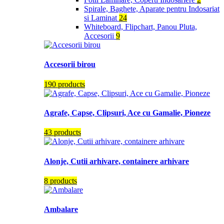
Spirale, Baghete, Aparate pentru Indosariat
si Laminat
24
Whiteboard, Flipchart, Panou Pluta,
Accesorii
9
Accesorii birou
190 products
Agrafe, Capse, Clipsuri, Ace cu Gamalie, Pioneze
43 products
Alonje, Cutii arhivare, containere arhivare
8 products
Ambalare