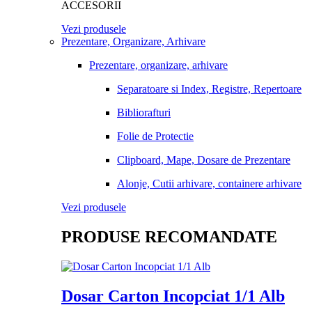
ACCESORII
Vezi produsele
Prezentare, Organizare, Arhivare
Prezentare, organizare, arhivare
Separatoare si Index, Registre, Repertoare
Bibliorafturi
Folie de Protectie
Clipboard, Mape, Dosare de Prezentare
Alonje, Cutii arhivare, containere arhivare
Vezi produsele
PRODUSE RECOMANDATE
Dosar Carton Incopciat 1/1 Alb