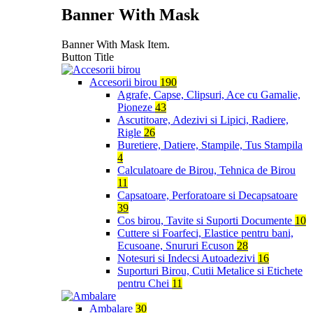
Banner With Mask
Banner With Mask Item.
Button Title
Accesorii birou
190
Agrafe, Capse, Clipsuri, Ace cu Gamalie,
Pioneze
43
Ascutitoare, Adezivi si Lipici, Radiere,
Rigle
26
Buretiere, Datiere, Stampile, Tus Stampila
4
Calculatoare de Birou, Tehnica de Birou
11
Capsatoare, Perforatoare si Decapsatoare
39
Cos birou, Tavite si Suporti Documente
10
Cuttere si Foarfeci, Elastice pentru bani,
Ecusoane, Snururi Ecuson
28
Notesuri si Indecsi Autoadezivi
16
Suporturi Birou, Cutii Metalice si Etichete
pentru Chei
11
Ambalare
30