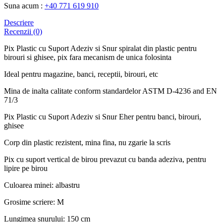
Suna acum :
+40 771 619 910
Descriere
Recenzii (0)
Pix Plastic cu Suport Adeziv si Snur spiralat din plastic pentru
birouri si ghisee, pix fara mecanism de unica folosinta
Ideal pentru magazine, banci, receptii, birouri, etc
Mina de inalta calitate conform standardelor ASTM D-4236 and EN
71/3
Pix Plastic cu Suport Adeziv si Snur Eher pentru banci, birouri,
ghisee
Corp din plastic rezistent, mina fina, nu zgarie la scris
Pix cu suport vertical de birou prevazut cu banda adeziva, pentru
lipire pe birou
Culoarea minei: albastru
Grosime scriere: M
Lungimea snurului: 150 cm