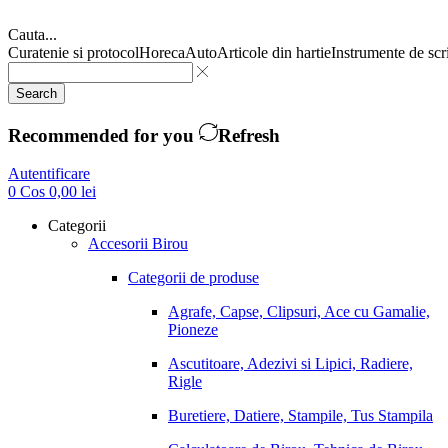
Cauta...
Curatenie si protocol
Horeca
Auto
Articole din hartie
Instrumente de scr
Search
Recommended for you
Refresh
Autentificare
0
Cos
0,00
lei
Categorii
Accesorii Birou
Categorii de produse
Agrafe, Capse, Clipsuri, Ace cu Gamalie,
Pioneze
Ascutitoare, Adezivi si Lipici, Radiere,
Rigle
Buretiere, Datiere, Stampile, Tus Stampila