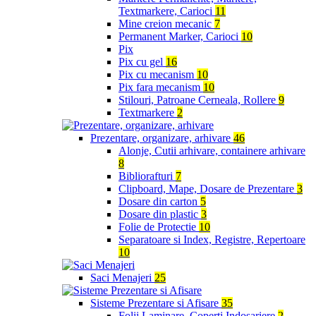
Textmarkere, Carioci
11
Mine creion mecanic
7
Permanent Marker, Carioci
10
Pix
Pix cu gel
16
Pix cu mecanism
10
Pix fara mecanism
10
Stilouri, Patroane Cerneala, Rollere
9
Textmarkere
2
Prezentare, organizare, arhivare
46
Alonje, Cutii arhivare, containere arhivare
8
Bibliorafturi
7
Clipboard, Mape, Dosare de Prezentare
3
Dosare din carton
5
Dosare din plastic
3
Folie de Protectie
10
Separatoare si Index, Registre, Repertoare
10
Saci Menajeri
25
Sisteme Prezentare si Afisare
35
Folii Laminare, Coperti Indosariere
2