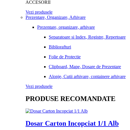
ACCESORII
Vezi produsele
Prezentare, Organizare, Arhivare
Prezentare, organizare, arhivare
Separatoare si Index, Registre, Repertoare
Bibliorafturi
Folie de Protectie
Clipboard, Mape, Dosare de Prezentare
Alonje, Cutii arhivare, containere arhivare
Vezi produsele
PRODUSE RECOMANDATE
Dosar Carton Incopciat 1/1 Alb