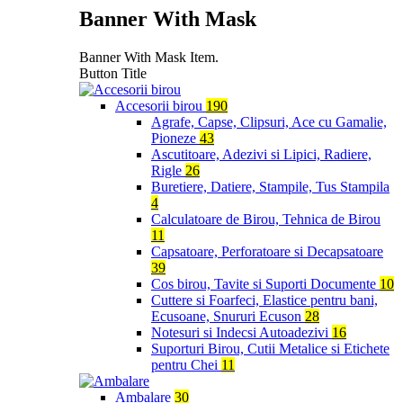
Banner With Mask
Banner With Mask Item.
Button Title
Accesorii birou
190
Agrafe, Capse, Clipsuri, Ace cu Gamalie,
Pioneze
43
Ascutitoare, Adezivi si Lipici, Radiere,
Rigle
26
Buretiere, Datiere, Stampile, Tus Stampila
4
Calculatoare de Birou, Tehnica de Birou
11
Capsatoare, Perforatoare si Decapsatoare
39
Cos birou, Tavite si Suporti Documente
10
Cuttere si Foarfeci, Elastice pentru bani,
Ecusoane, Snururi Ecuson
28
Notesuri si Indecsi Autoadezivi
16
Suporturi Birou, Cutii Metalice si Etichete
pentru Chei
11
Ambalare
30