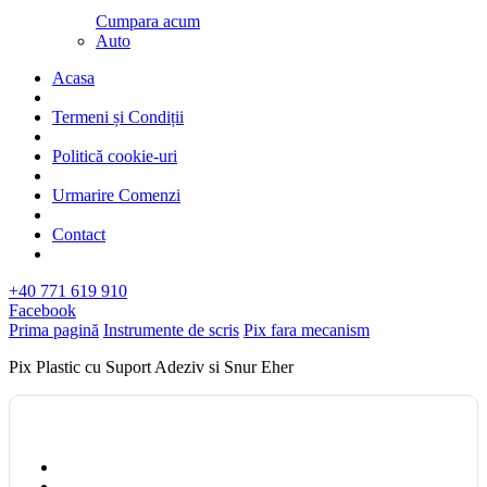
Cumpara acum
Auto
Acasa
Termeni și Condiții
Politică cookie-uri
Urmarire Comenzi
Contact
+40 771 619 910
Facebook
Prima pagină
Instrumente de scris
Pix fara mecanism
Pix Plastic cu Suport Adeziv si Snur Eher