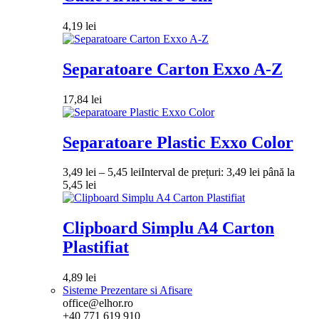
4,19
lei
Separatoare Carton Exxo A-Z
17,84
lei
Separatoare Plastic Exxo Color
3,49
lei
–
5,45
lei
Interval de prețuri: 3,49 lei până la
5,45 lei
Clipboard Simplu A4 Carton
Plastifiat
4,89
lei
Sisteme Prezentare si Afisare
office@elhor.ro
+40 771 619 910