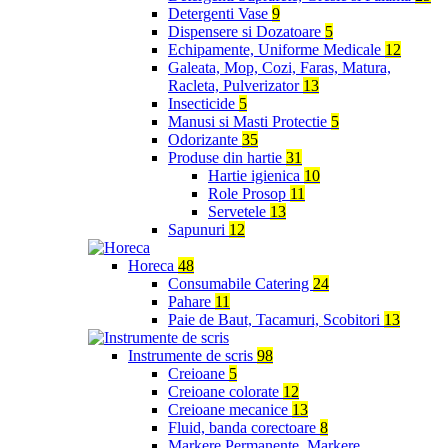
Detergenti Vase
9
Dispensere si Dozatoare
5
Echipamente, Uniforme Medicale
12
Galeata, Mop, Cozi, Faras, Matura,
Racleta, Pulverizator
13
Insecticide
5
Manusi si Masti Protectie
5
Odorizante
35
Produse din hartie
31
Hartie igienica
10
Role Prosop
11
Servetele
13
Sapunuri
12
Horeca
48
Consumabile Catering
24
Pahare
11
Paie de Baut, Tacamuri, Scobitori
13
Instrumente de scris
98
Creioane
5
Creioane colorate
12
Creioane mecanice
13
Fluid, banda corectoare
8
Markere Permanente, Markere,