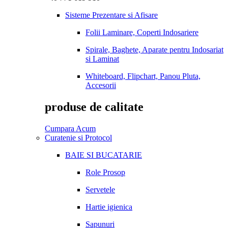
Sisteme Prezentare si Afisare
Folii Laminare, Coperti Indosariere
Spirale, Baghete, Aparate pentru Indosariat
si Laminat
Whiteboard, Flipchart, Panou Pluta,
Accesorii
produse de calitate
Cumpara Acum
Curatenie si Protocol
BAIE SI BUCATARIE
Role Prosop
Servetele
Hartie igienica
Sapunuri