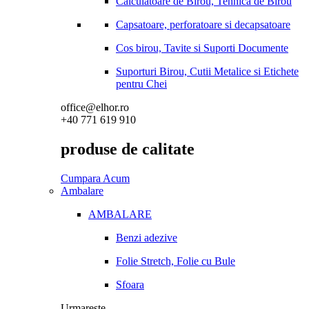
Calculatoare de Birou, Tehnica de Birou
Capsatoare, perforatoare si decapsatoare
Cos birou, Tavite si Suporti Documente
Suporturi Birou, Cutii Metalice si Etichete
pentru Chei
office@elhor.ro
+40 771 619 910
produse de calitate
Cumpara Acum
Ambalare
AMBALARE
Benzi adezive
Folie Stretch, Folie cu Bule
Sfoara
Urmareste