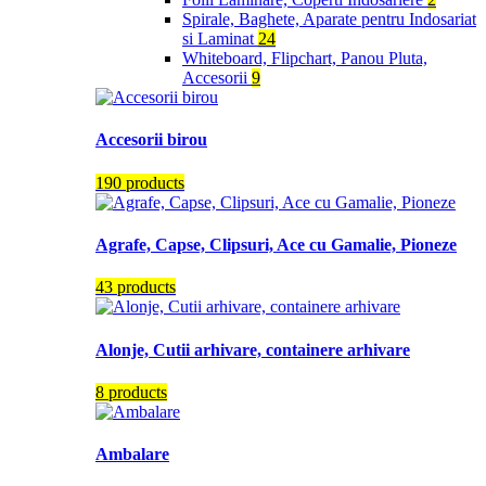
Spirale, Baghete, Aparate pentru Indosariat
si Laminat
24
Whiteboard, Flipchart, Panou Pluta,
Accesorii
9
Accesorii birou
190 products
Agrafe, Capse, Clipsuri, Ace cu Gamalie, Pioneze
43 products
Alonje, Cutii arhivare, containere arhivare
8 products
Ambalare