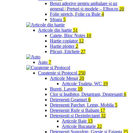
Benzi adezive pentru ambalare și uz
general | Prețuri și modele – Elhor.ro
20
Folie stretch, Folie cu Bule
4
Sfoara
5
Articole din hartie
51
Caiete, Bloc Notes
10
Hartie copiator
12
Hartie plotter
2
Plicuri, Etichete
27
Auto
7
Curatenie si Protocol
250
Articole Menaj
20
Articole Toaleta, WC
19
Bureti, Lavete
19
Clor si Inalbitor, Detartrant, Degresanti
6
Detergenti Geamuri
6
Detergenti Parchet, Lemn, Mobila
5
Detergenti Rufe si Balsam
17
Detergenti si Dezinfectanti
32
Articole Baie
13
Articole Bucatarie
22
Detergenti Suprafete, Gresie si Faianta
25