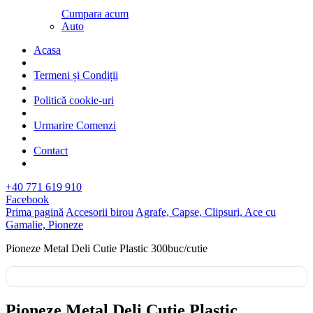
Cumpara acum
Auto
Acasa
Termeni și Condiții
Politică cookie-uri
Urmarire Comenzi
Contact
+40 771 619 910
Facebook
Prima pagină
Accesorii birou
Agrafe, Capse, Clipsuri, Ace cu
Gamalie, Pioneze
Pioneze Metal Deli Cutie Plastic 300buc/cutie
Pioneze Metal Deli Cutie Plastic