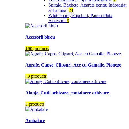
Spirale, Baghete, Aparate pentru Indosariat
si Laminat
24
Whiteboard, Flipchart, Panou Pluta,
Accesorii
9
Accesorii birou
190 products
Agrafe, Capse, Clipsuri, Ace cu Gamalie, Pioneze
43 products
Alonje, Cutii arhivare, containere arhivare
8 products
Ambalare