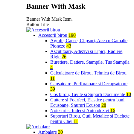
Banner With Mask
Banner With Mask Item.
Button Title
Accesorii birou
190
Agrafe, Capse, Clipsuri, Ace cu Gamalie,
Pioneze
43
Ascutitoare, Adezivi si Lipici, Radiere,
Rigle
26
Buretiere, Datiere, Stampile, Tus Stampila
4
Calculatoare de Birou, Tehnica de Birou
11
Capsatoare, Perforatoare si Decapsatoare
39
Cos birou, Tavite si Suporti Documente
10
Cuttere si Foarfeci, Elastice pentru bani,
Ecusoane, Snururi Ecuson
28
Notesuri si Indecsi Autoadezivi
16
Suporturi Birou, Cutii Metalice si Etichete
pentru Chei
11
Ambalare
30