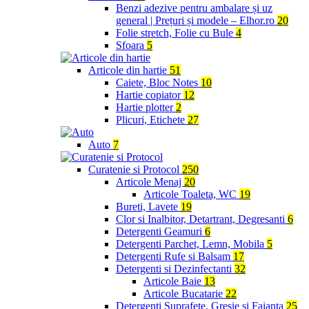
Benzi adezive pentru ambalare și uz
general | Prețuri și modele – Elhor.ro
20
Folie stretch, Folie cu Bule
4
Sfoara
5
Articole din hartie
51
Caiete, Bloc Notes
10
Hartie copiator
12
Hartie plotter
2
Plicuri, Etichete
27
Auto
7
Curatenie si Protocol
250
Articole Menaj
20
Articole Toaleta, WC
19
Bureti, Lavete
19
Clor si Inalbitor, Detartrant, Degresanti
6
Detergenti Geamuri
6
Detergenti Parchet, Lemn, Mobila
5
Detergenti Rufe si Balsam
17
Detergenti si Dezinfectanti
32
Articole Baie
13
Articole Bucatarie
22
Detergenti Suprafete, Gresie si Faianta
25