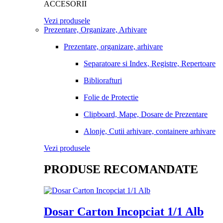
ACCESORII
Vezi produsele
Prezentare, Organizare, Arhivare
Prezentare, organizare, arhivare
Separatoare si Index, Registre, Repertoare
Bibliorafturi
Folie de Protectie
Clipboard, Mape, Dosare de Prezentare
Alonje, Cutii arhivare, containere arhivare
Vezi produsele
PRODUSE RECOMANDATE
Dosar Carton Incopciat 1/1 Alb