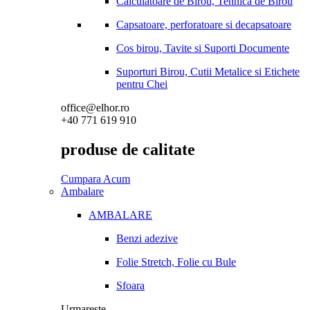
Calculatoare de Birou, Tehnica de Birou
Capsatoare, perforatoare si decapsatoare
Cos birou, Tavite si Suporti Documente
Suporturi Birou, Cutii Metalice si Etichete
pentru Chei
office@elhor.ro
+40 771 619 910
produse de calitate
Cumpara Acum
Ambalare
AMBALARE
Benzi adezive
Folie Stretch, Folie cu Bule
Sfoara
Urmareste