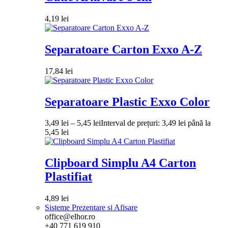
4,19
lei
Separatoare Carton Exxo A-Z
17,84
lei
Separatoare Plastic Exxo Color
3,49
lei
–
5,45
lei
Interval de prețuri: 3,49 lei până la
5,45 lei
Clipboard Simplu A4 Carton
Plastifiat
4,89
lei
Sisteme Prezentare si Afisare
office@elhor.ro
+40 771 619 910