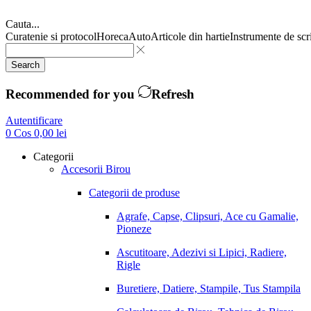
Cauta...
Curatenie si protocol
Horeca
Auto
Articole din hartie
Instrumente de scr
Search
Recommended for you
Refresh
Autentificare
0
Cos
0,00
lei
Categorii
Accesorii Birou
Categorii de produse
Agrafe, Capse, Clipsuri, Ace cu Gamalie,
Pioneze
Ascutitoare, Adezivi si Lipici, Radiere,
Rigle
Buretiere, Datiere, Stampile, Tus Stampila