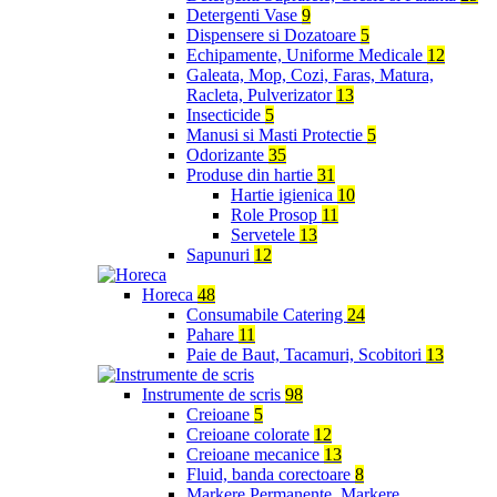
Detergenti Vase
9
Dispensere si Dozatoare
5
Echipamente, Uniforme Medicale
12
Galeata, Mop, Cozi, Faras, Matura,
Racleta, Pulverizator
13
Insecticide
5
Manusi si Masti Protectie
5
Odorizante
35
Produse din hartie
31
Hartie igienica
10
Role Prosop
11
Servetele
13
Sapunuri
12
Horeca
48
Consumabile Catering
24
Pahare
11
Paie de Baut, Tacamuri, Scobitori
13
Instrumente de scris
98
Creioane
5
Creioane colorate
12
Creioane mecanice
13
Fluid, banda corectoare
8
Markere Permanente, Markere,