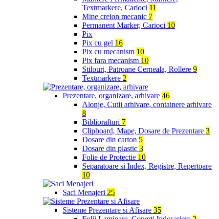
Textmarkere, Carioci
11
Mine creion mecanic
7
Permanent Marker, Carioci
10
Pix
Pix cu gel
16
Pix cu mecanism
10
Pix fara mecanism
10
Stilouri, Patroane Cerneala, Rollere
9
Textmarkere
2
Prezentare, organizare, arhivare
46
Alonje, Cutii arhivare, containere arhivare
8
Bibliorafturi
7
Clipboard, Mape, Dosare de Prezentare
3
Dosare din carton
5
Dosare din plastic
3
Folie de Protectie
10
Separatoare si Index, Registre, Repertoare
10
Saci Menajeri
25
Sisteme Prezentare si Afisare
35
Folii Laminare, Coperti Indosariere
2