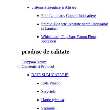
Sisteme Prezentare si Afisare
Folii Laminare, Coperti Indosariere
Spirale, Baghete, Aparate pentru Indosariat
si Laminat
Whiteboard, Flipchart, Panou Pluta,
Accesorii
produse de calitate
Cumpara Acum
Curatenie si Protocol
BAIE SI BUCATARIE
Role Prosop
Servetele
Hartie igienica
Sapunuri