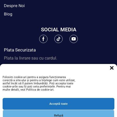
Despre Noi
Blog
SOCIAL MEDIA
Plata Securizata
Plata la livrare sau cu cardul.
Folosim cookie-uri pentru a asigura funcționarea
corectă a site-ului și pentru a înțelege cum este utilizat,
astfel încât să îl putem îmbunătăți. Poți accepta toate
cookie-urile sau îți poți seta preferințele. Pentru mai
multe detalii, vezi Politica de cookie-uri.
Acceptă toate
Refuză