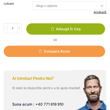
culoare
Anulează
Adaugă În Coș
OR
Cumpara Acum
Ai Intrebari Pentru Noi?
Iti stam la dispozitie pentru a te ajuta imediat!
Suna acum :
+40 771 619 910