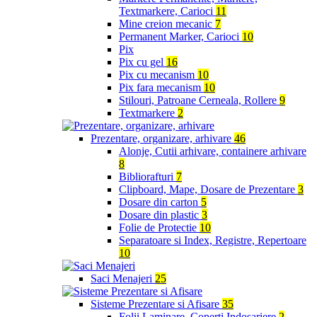
Textmarkere, Carioci
11
Mine creion mecanic
7
Permanent Marker, Carioci
10
Pix
Pix cu gel
16
Pix cu mecanism
10
Pix fara mecanism
10
Stilouri, Patroane Cerneala, Rollere
9
Textmarkere
2
Prezentare, organizare, arhivare
46
Alonje, Cutii arhivare, containere arhivare
8
Bibliorafturi
7
Clipboard, Mape, Dosare de Prezentare
3
Dosare din carton
5
Dosare din plastic
3
Folie de Protectie
10
Separatoare si Index, Registre, Repertoare
10
Saci Menajeri
25
Sisteme Prezentare si Afisare
35
Folii Laminare, Coperti Indosariere
2