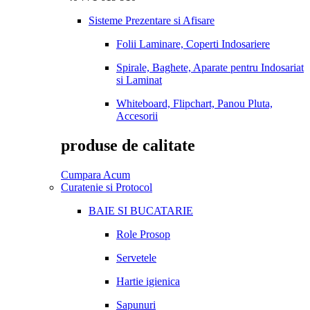
Sisteme Prezentare si Afisare
Folii Laminare, Coperti Indosariere
Spirale, Baghete, Aparate pentru Indosariat
si Laminat
Whiteboard, Flipchart, Panou Pluta,
Accesorii
produse de calitate
Cumpara Acum
Curatenie si Protocol
BAIE SI BUCATARIE
Role Prosop
Servetele
Hartie igienica
Sapunuri