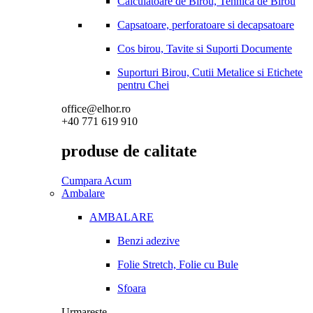
Calculatoare de Birou, Tehnica de Birou
Capsatoare, perforatoare si decapsatoare
Cos birou, Tavite si Suporti Documente
Suporturi Birou, Cutii Metalice si Etichete
pentru Chei
office@elhor.ro
+40 771 619 910
produse de calitate
Cumpara Acum
Ambalare
AMBALARE
Benzi adezive
Folie Stretch, Folie cu Bule
Sfoara
Urmareste