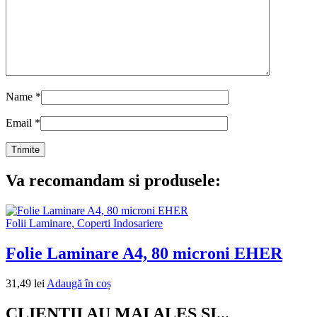
Name
*
Email
*
Va recomandam si produsele:
Folii Laminare, Coperti Indosariere
Folie Laminare A4, 80 microni EHER
31,49
lei
Adaugă în coș
CLIENTII AU MAI ALES SI...