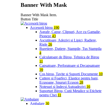
Banner With Mask
Banner With Mask Item.
Button Title
Accesorii birou
190
Agrafe, Capse, Clipsuri, Ace cu Gamalie,
Pioneze
43
Ascutitoare, Adezivi si Lipici, Radiere,
Rigle
26
Buretiere, Datiere, Stampile, Tus Stampila
4
Calculatoare de Birou, Tehnica de Birou
11
Capsatoare, Perforatoare si Decapsatoare
39
Cos birou, Tavite si Suporti Documente
10
Cuttere si Foarfeci, Elastice pentru bani,
Ecusoane, Snururi Ecuson
28
Notesuri si Indecsi Autoadezivi
16
Suporturi Birou, Cutii Metalice si Etichete
pentru Chei
11
Ambalare
30