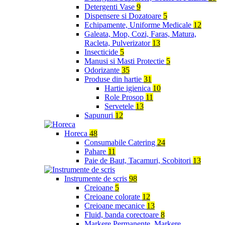
Detergenti Vase
9
Dispensere si Dozatoare
5
Echipamente, Uniforme Medicale
12
Galeata, Mop, Cozi, Faras, Matura,
Racleta, Pulverizator
13
Insecticide
5
Manusi si Masti Protectie
5
Odorizante
35
Produse din hartie
31
Hartie igienica
10
Role Prosop
11
Servetele
13
Sapunuri
12
Horeca
48
Consumabile Catering
24
Pahare
11
Paie de Baut, Tacamuri, Scobitori
13
Instrumente de scris
98
Creioane
5
Creioane colorate
12
Creioane mecanice
13
Fluid, banda corectoare
8
Markere Permanente, Markere,