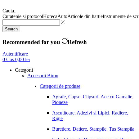
Cauta...
Curatenie si protocol
Horeca
Auto
Articole din hartie
Instrumente de scr
Search
Recommended for you
Refresh
Autentificare
0
Cos
0,00
lei
Categorii
Accesorii Birou
Categorii de produse
Agrafe, Capse, Clipsuri, Ace cu Gamalie,
Pioneze
Ascutitoare, Adezivi si Lipici, Radiere,
Rigle
Buretiere, Datiere, Stampile, Tus Stampila