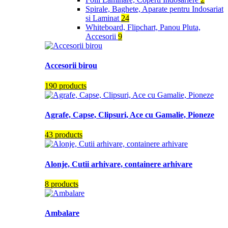
Spirale, Baghete, Aparate pentru Indosariat
si Laminat
24
Whiteboard, Flipchart, Panou Pluta,
Accesorii
9
Accesorii birou
190 products
Agrafe, Capse, Clipsuri, Ace cu Gamalie, Pioneze
43 products
Alonje, Cutii arhivare, containere arhivare
8 products
Ambalare