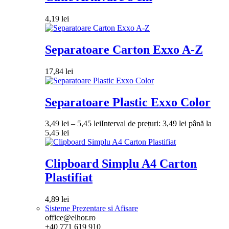
4,19
lei
Separatoare Carton Exxo A-Z
17,84
lei
Separatoare Plastic Exxo Color
3,49
lei
–
5,45
lei
Interval de prețuri: 3,49 lei până la
5,45 lei
Clipboard Simplu A4 Carton
Plastifiat
4,89
lei
Sisteme Prezentare si Afisare
office@elhor.ro
+40 771 619 910