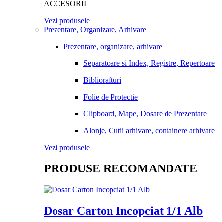
ACCESORII
Vezi produsele
Prezentare, Organizare, Arhivare
Prezentare, organizare, arhivare
Separatoare si Index, Registre, Repertoare
Bibliorafturi
Folie de Protectie
Clipboard, Mape, Dosare de Prezentare
Alonje, Cutii arhivare, containere arhivare
Vezi produsele
PRODUSE RECOMANDATE
Dosar Carton Incopciat 1/1 Alb