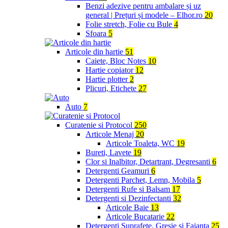
Benzi adezive pentru ambalare și uz
general | Prețuri și modele – Elhor.ro
20
Folie stretch, Folie cu Bule
4
Sfoara
5
Articole din hartie
51
Caiete, Bloc Notes
10
Hartie copiator
12
Hartie plotter
2
Plicuri, Etichete
27
Auto
7
Curatenie si Protocol
250
Articole Menaj
20
Articole Toaleta, WC
19
Bureti, Lavete
19
Clor si Inalbitor, Detartrant, Degresanti
6
Detergenti Geamuri
6
Detergenti Parchet, Lemn, Mobila
5
Detergenti Rufe si Balsam
17
Detergenti si Dezinfectanti
32
Articole Baie
13
Articole Bucatarie
22
Detergenti Suprafete, Gresie si Faianta
25