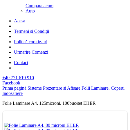
Cumpara acum
Auto
Acasa
Termeni și Condiții
Politică cookie-uri
Urmarire Comenzi
Contact
+40 771 619 910
Facebook
Prima pagină
Sisteme Prezentare si Afisare
Folii Laminare, Coperti
Indosariere
Folie Laminare A4, 125microni, 100buc/set EHER