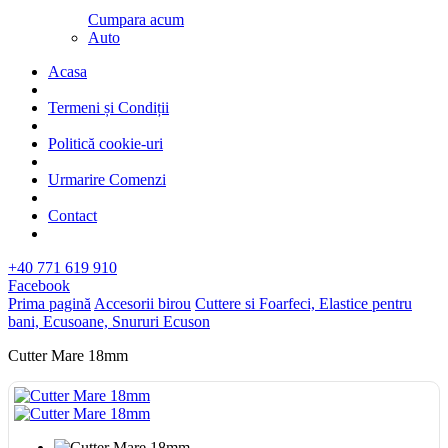
Cumpara acum
Auto
Acasa
Termeni și Condiții
Politică cookie-uri
Urmarire Comenzi
Contact
+40 771 619 910
Facebook
Prima pagină
Accesorii birou
Cuttere si Foarfeci, Elastice pentru
bani, Ecusoane, Snururi Ecuson
Cutter Mare 18mm