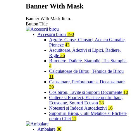
Banner With Mask
Banner With Mask Item.
Button Title
Accesorii birou
190
Agrafe, Capse, Clipsuri, Ace cu Gamalie,
Pioneze
43
Ascutitoare, Adezivi si Lipici, Radiere,
Rigle
26
Buretiere, Datiere, Stampile, Tus Stampila
4
Calculatoare de Birou, Tehnica de Birou
11
Capsatoare, Perforatoare si Decapsatoare
39
Cos birou, Tavite si Suporti Documente
10
Cuttere si Foarfeci, Elastice pentru bani,
Ecusoane, Snururi Ecuson
28
Notesuri si Indecsi Autoadezivi
16
Suporturi Birou, Cutii Metalice si Etichete
pentru Chei
11
Ambalare
30