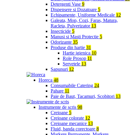
Detergenti Vase
9
Dispensere si Dozatoare
5
Echipamente, Uniforme Medicale
12
Galeata, Mop, Cozi, Faras, Matura,
Racleta, Pulverizator
13
Insecticide
5
Manusi si Masti Protectie
5
Odorizante
35
Produse din hartie
31
Hartie igienica
10
Role Prosop
11
Servetele
13
Sapunuri
12
Horeca
48
Consumabile Catering
24
Pahare
11
Paie de Baut, Tacamuri, Scobitori
13
Instrumente de scris
98
Creioane
5
Creioane colorate
12
Creioane mecanice
13
Fluid, banda corectoare
8
Markere Permanente, Markere,