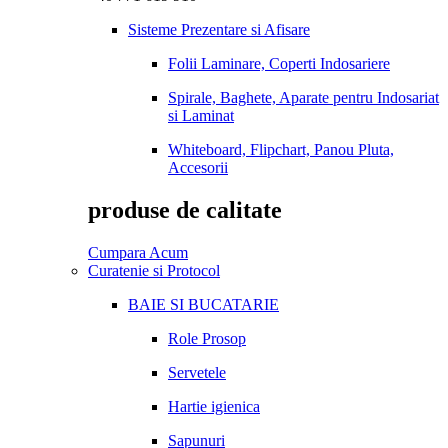
Sisteme Prezentare si Afisare
Folii Laminare, Coperti Indosariere
Spirale, Baghete, Aparate pentru Indosariat
si Laminat
Whiteboard, Flipchart, Panou Pluta,
Accesorii
produse de calitate
Cumpara Acum
Curatenie si Protocol
BAIE SI BUCATARIE
Role Prosop
Servetele
Hartie igienica
Sapunuri