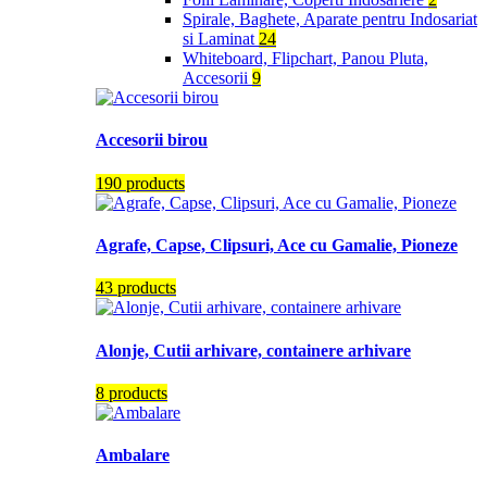
Spirale, Baghete, Aparate pentru Indosariat
si Laminat
24
Whiteboard, Flipchart, Panou Pluta,
Accesorii
9
Accesorii birou
190 products
Agrafe, Capse, Clipsuri, Ace cu Gamalie, Pioneze
43 products
Alonje, Cutii arhivare, containere arhivare
8 products
Ambalare