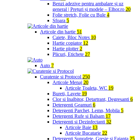
Benzi adezive pentru ambalare și uz
general | Prețuri și modele – Elhor.ro
20
Folie stretch, Folie cu Bule
4
Sfoara
5
Articole din hartie
51
Caiete, Bloc Notes
10
Hartie copiator
12
Hartie plotter
2
Plicuri, Etichete
27
Auto
7
Curatenie si Protocol
250
Articole Menaj
20
Articole Toaleta, WC
19
Bureti, Lavete
19
Clor si Inalbitor, Detartrant, Degresanti
6
Detergenti Geamuri
6
Detergenti Parchet, Lemn, Mobila
5
Detergenti Rufe si Balsam
17
Detergenti si Dezinfectanti
32
Articole Baie
13
Articole Bucatarie
22
Detergenti Suprafete, Gresie si Faianta
25