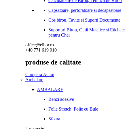
Calculatoare de Birou, Tehnica de Birou
Capsatoare, perforatoare si decapsatoare
Cos birou, Tavite si Suporti Documente
Suporturi Birou, Cutii Metalice si Etichete
pentru Chei
office@elhor.ro
+40 771 619 910
produse de calitate
Cumpara Acum
Ambalare
AMBALARE
Benzi adezive
Folie Stretch, Folie cu Bule
Sfoara
Urmareste