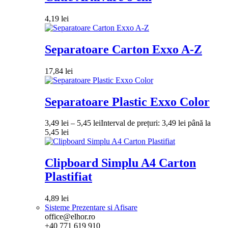
4,19
lei
Separatoare Carton Exxo A-Z
17,84
lei
Separatoare Plastic Exxo Color
3,49
lei
–
5,45
lei
Interval de prețuri: 3,49 lei până la
5,45 lei
Clipboard Simplu A4 Carton
Plastifiat
4,89
lei
Sisteme Prezentare si Afisare
office@elhor.ro
+40 771 619 910