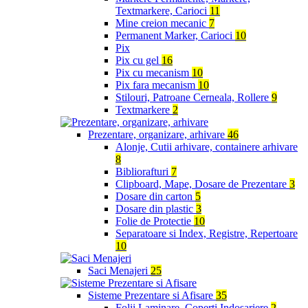
Textmarkere, Carioci
11
Mine creion mecanic
7
Permanent Marker, Carioci
10
Pix
Pix cu gel
16
Pix cu mecanism
10
Pix fara mecanism
10
Stilouri, Patroane Cerneala, Rollere
9
Textmarkere
2
Prezentare, organizare, arhivare
46
Alonje, Cutii arhivare, containere arhivare
8
Bibliorafturi
7
Clipboard, Mape, Dosare de Prezentare
3
Dosare din carton
5
Dosare din plastic
3
Folie de Protectie
10
Separatoare si Index, Registre, Repertoare
10
Saci Menajeri
25
Sisteme Prezentare si Afisare
35
Folii Laminare, Coperti Indosariere
2