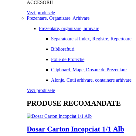
ACCESORII
Vezi produsele
Prezentare, Organizare, Arhivare
Prezentare, organizare, arhivare
Separatoare si Index, Registre, Repertoare
Bibliorafturi
Folie de Protectie
Clipboard, Mape, Dosare de Prezentare
Alonje, Cutii arhivare, containere arhivare
Vezi produsele
PRODUSE RECOMANDATE
Dosar Carton Incopciat 1/1 Alb