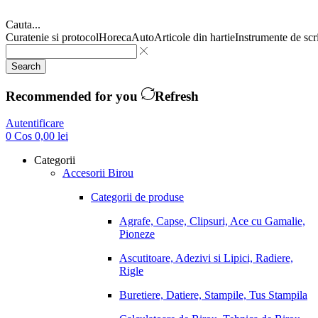
Cauta...
Curatenie si protocol
Horeca
Auto
Articole din hartie
Instrumente de scr
Search
Recommended for you
Refresh
Autentificare
0
Cos
0,00
lei
Categorii
Accesorii Birou
Categorii de produse
Agrafe, Capse, Clipsuri, Ace cu Gamalie,
Pioneze
Ascutitoare, Adezivi si Lipici, Radiere,
Rigle
Buretiere, Datiere, Stampile, Tus Stampila