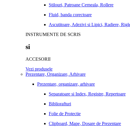
Stilouri, Patroane Cerneala, Rollere
Fluid, banda corectoare
Ascutitoare, Adezivi si Lipici, Radiere, Rigl
INSTRUMENTE DE SCRIS
si
ACCESORII
Vezi produsele
Prezentare, Organizare, Arhivare
Prezentare, organizare, arhivare
Separatoare si Index, Registre, Repertoare
Bibliorafturi
Folie de Protectie
Clipboard, Mape, Dosare de Prezentare