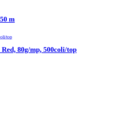
 50 m
Red, 80g/mp, 500coli/top