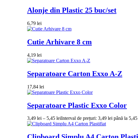
Alonje din Plastic 25 buc/set
6,79
lei
Cutie Arhivare 8 cm
4,19
lei
Separatoare Carton Exxo A-Z
17,84
lei
Separatoare Plastic Exxo Color
3,49
lei
–
5,45
lei
Interval de prețuri: 3,49 lei până la 5,45 
Clipboard Simplu A4 Carton Plasti