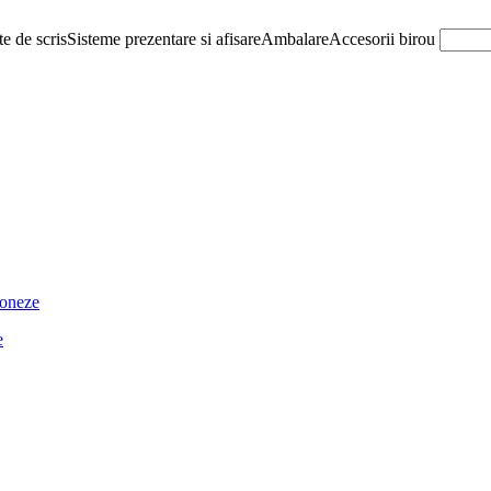
e de scris
Sisteme prezentare si afisare
Ambalare
Accesorii birou
ioneze
e