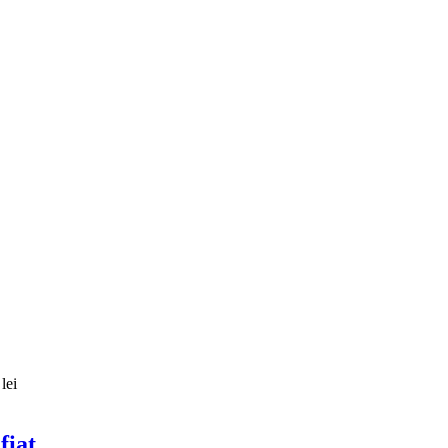
lei
fiat