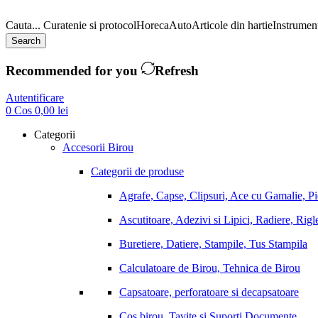
Cauta...
Curatenie si protocol
Horeca
Auto
Articole din hartie
Instrument
Search
Recommended for you
Refresh
Autentificare
0
Cos
0,00
lei
Categorii
Accesorii Birou
Categorii de produse
Agrafe, Capse, Clipsuri, Ace cu Gamalie, P
Ascutitoare, Adezivi si Lipici, Radiere, Rigl
Buretiere, Datiere, Stampile, Tus Stampila
Calculatoare de Birou, Tehnica de Birou
Capsatoare, perforatoare si decapsatoare
Cos birou, Tavite si Suporti Documente