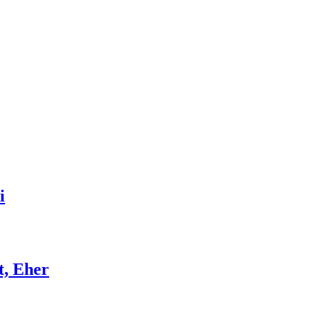
i
t, Eher