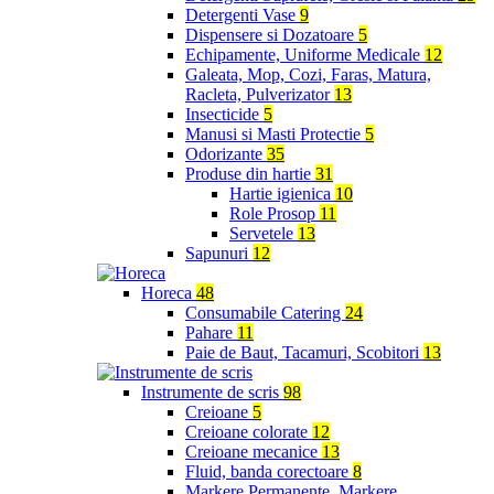
Detergenti Vase
9
Dispensere si Dozatoare
5
Echipamente, Uniforme Medicale
12
Galeata, Mop, Cozi, Faras, Matura,
Racleta, Pulverizator
13
Insecticide
5
Manusi si Masti Protectie
5
Odorizante
35
Produse din hartie
31
Hartie igienica
10
Role Prosop
11
Servetele
13
Sapunuri
12
Horeca
48
Consumabile Catering
24
Pahare
11
Paie de Baut, Tacamuri, Scobitori
13
Instrumente de scris
98
Creioane
5
Creioane colorate
12
Creioane mecanice
13
Fluid, banda corectoare
8
Markere Permanente, Markere,