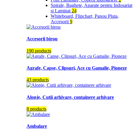
Spirale, Baghete, Aparate pentru Indosariat
si Laminat
24
Whiteboard, Flipchart, Panou Pluta,
Accesorii
9
Accesorii birou
190 products
Agrafe, Capse, Clipsuri, Ace cu Gamalie, Pioneze
43 products
Alonje, Cutii arhivare, containere arhivare
8 products
Ambalare