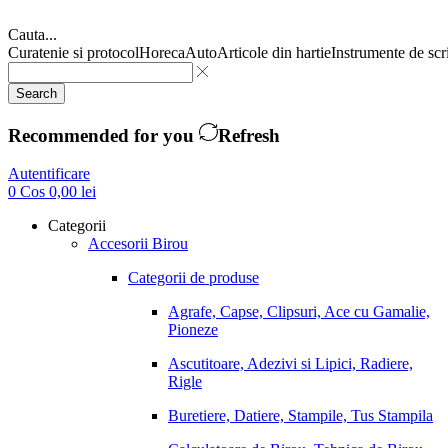
Cauta...
Curatenie si protocol
Horeca
Auto
Articole din hartie
Instrumente de scr
Search
Recommended for you
Refresh
Autentificare
0
Cos
0,00
lei
Categorii
Accesorii Birou
Categorii de produse
Agrafe, Capse, Clipsuri, Ace cu Gamalie,
Pioneze
Ascutitoare, Adezivi si Lipici, Radiere,
Rigle
Buretiere, Datiere, Stampile, Tus Stampila