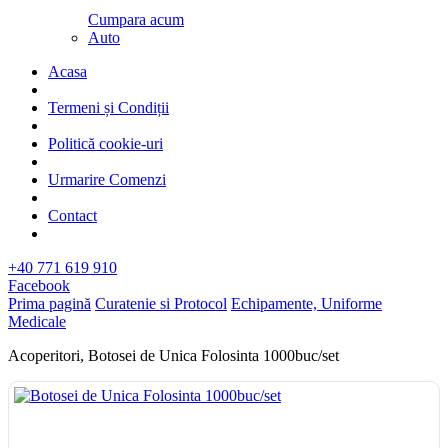
Cumpara acum
Auto
Acasa
Termeni și Condiții
Politică cookie-uri
Urmarire Comenzi
Contact
+40 771 619 910
Facebook
Prima pagină
Curatenie si Protocol
Echipamente, Uniforme
Medicale
Acoperitori, Botosei de Unica Folosinta 1000buc/set