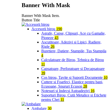
Banner With Mask
Banner With Mask Item.
Button Title
Accesorii birou
190
Agrafe, Capse, Clipsuri, Ace cu Gamalie,
Pioneze
43
Ascutitoare, Adezivi si Lipici, Radiere,
Rigle
26
Buretiere, Datiere, Stampile, Tus Stampila
4
Calculatoare de Birou, Tehnica de Birou
11
Capsatoare, Perforatoare si Decapsatoare
39
Cos birou, Tavite si Suporti Documente
10
Cuttere si Foarfeci, Elastice pentru bani,
Ecusoane, Snururi Ecuson
28
Notesuri si Indecsi Autoadezivi
16
Suporturi Birou, Cutii Metalice si Etichete
pentru Chei
11
Ambalare
30