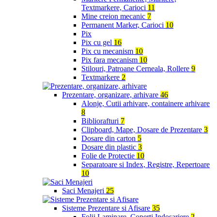
Textmarkere, Carioci
11
Mine creion mecanic
7
Permanent Marker, Carioci
10
Pix
Pix cu gel
16
Pix cu mecanism
10
Pix fara mecanism
10
Stilouri, Patroane Cerneala, Rollere
9
Textmarkere
2
Prezentare, organizare, arhivare
46
Alonje, Cutii arhivare, containere arhivare
8
Bibliorafturi
7
Clipboard, Mape, Dosare de Prezentare
3
Dosare din carton
5
Dosare din plastic
3
Folie de Protectie
10
Separatoare si Index, Registre, Repertoare
10
Saci Menajeri
25
Sisteme Prezentare si Afisare
35
Folii Laminare, Coperti Indosariere
2