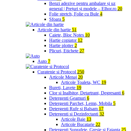
Benzi adezive pentru ambalare și uz
general | Prețuri și modele – Elhor.ro
20
Folie stretch, Folie cu Bule
4
Sfoara
5
Articole din hartie
51
Caiete, Bloc Notes
10
Hartie copiator
12
Hartie plotter
2
Plicuri, Etichete
27
Auto
7
Curatenie si Protocol
250
Articole Menaj
20
Articole Toaleta, WC
19
Bureti, Lavete
19
Clor si Inalbitor, Detartrant, Degresanti
6
Detergenti Geamuri
6
Detergenti Parchet, Lemn, Mobila
5
Detergenti Rufe si Balsam
17
Detergenti si Dezinfectanti
32
Articole Baie
13
Articole Bucatarie
22
Detergenti Suprafete, Gresie si Faianta
25