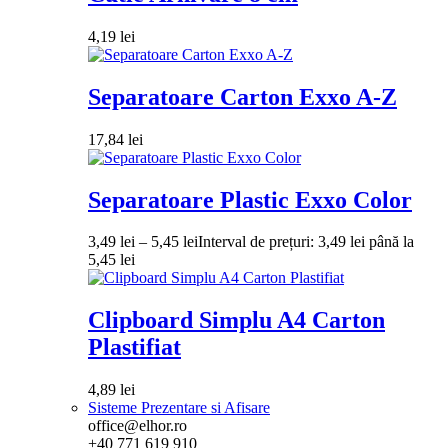
4,19
lei
Separatoare Carton Exxo A-Z
17,84
lei
Separatoare Plastic Exxo Color
3,49
lei
–
5,45
lei
Interval de prețuri: 3,49 lei până la
5,45 lei
Clipboard Simplu A4 Carton
Plastifiat
4,89
lei
Sisteme Prezentare si Afisare
office@elhor.ro
+40 771 619 910