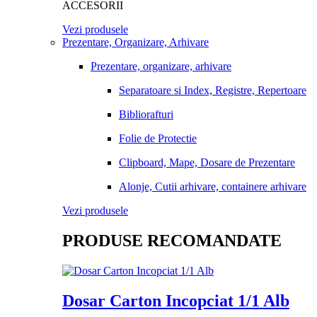
ACCESORII
Vezi produsele
Prezentare, Organizare, Arhivare
Prezentare, organizare, arhivare
Separatoare si Index, Registre, Repertoare
Bibliorafturi
Folie de Protectie
Clipboard, Mape, Dosare de Prezentare
Alonje, Cutii arhivare, containere arhivare
Vezi produsele
PRODUSE RECOMANDATE
Dosar Carton Incopciat 1/1 Alb