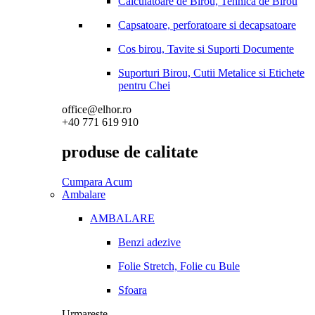
Calculatoare de Birou, Tehnica de Birou
Capsatoare, perforatoare si decapsatoare
Cos birou, Tavite si Suporti Documente
Suporturi Birou, Cutii Metalice si Etichete
pentru Chei
office@elhor.ro
+40 771 619 910
produse de calitate
Cumpara Acum
Ambalare
AMBALARE
Benzi adezive
Folie Stretch, Folie cu Bule
Sfoara
Urmareste