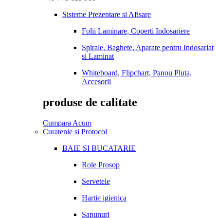
Sisteme Prezentare si Afisare
Folii Laminare, Coperti Indosariere
Spirale, Baghete, Aparate pentru Indosariat
si Laminat
Whiteboard, Flipchart, Panou Pluta,
Accesorii
produse de calitate
Cumpara Acum
Curatenie si Protocol
BAIE SI BUCATARIE
Role Prosop
Servetele
Hartie igienica
Sapunuri