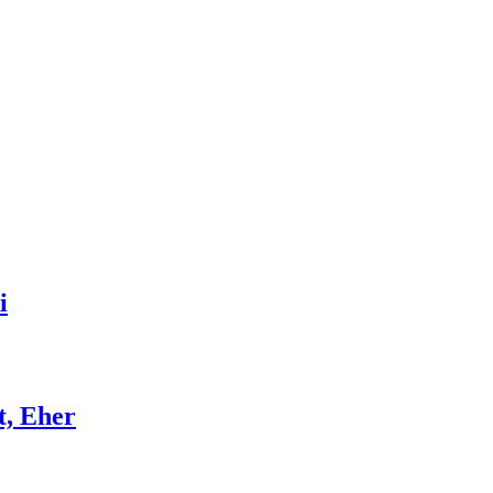
i
t, Eher