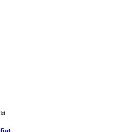
lei
fiat