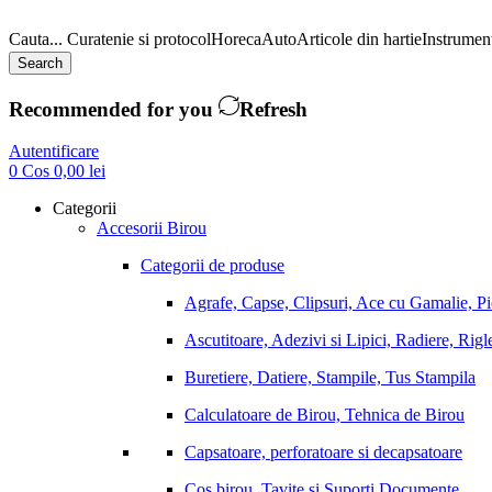
Cauta...
Curatenie si protocol
Horeca
Auto
Articole din hartie
Instrument
Search
Recommended for you
Refresh
Autentificare
0
Cos
0,00
lei
Categorii
Accesorii Birou
Categorii de produse
Agrafe, Capse, Clipsuri, Ace cu Gamalie, P
Ascutitoare, Adezivi si Lipici, Radiere, Rigl
Buretiere, Datiere, Stampile, Tus Stampila
Calculatoare de Birou, Tehnica de Birou
Capsatoare, perforatoare si decapsatoare
Cos birou, Tavite si Suporti Documente