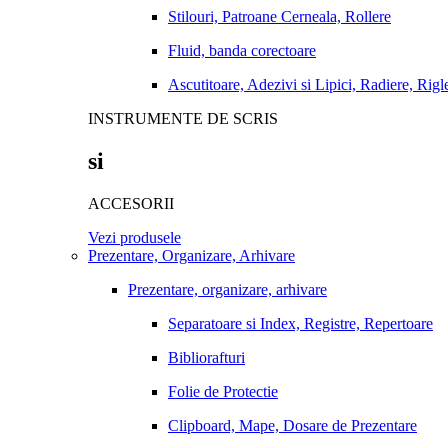
Stilouri, Patroane Cerneala, Rollere
Fluid, banda corectoare
Ascutitoare, Adezivi si Lipici, Radiere, Rigl
INSTRUMENTE DE SCRIS
si
ACCESORII
Vezi produsele
Prezentare, Organizare, Arhivare
Prezentare, organizare, arhivare
Separatoare si Index, Registre, Repertoare
Bibliorafturi
Folie de Protectie
Clipboard, Mape, Dosare de Prezentare