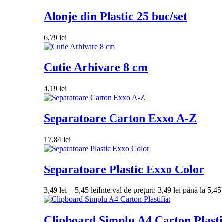
Alonje din Plastic 25 buc/set
6,79
lei
Cutie Arhivare 8 cm
4,19
lei
Separatoare Carton Exxo A-Z
17,84
lei
Separatoare Plastic Exxo Color
3,49
lei
–
5,45
lei
Interval de prețuri: 3,49 lei până la 5,45 
Clipboard Simplu A4 Carton Plasti