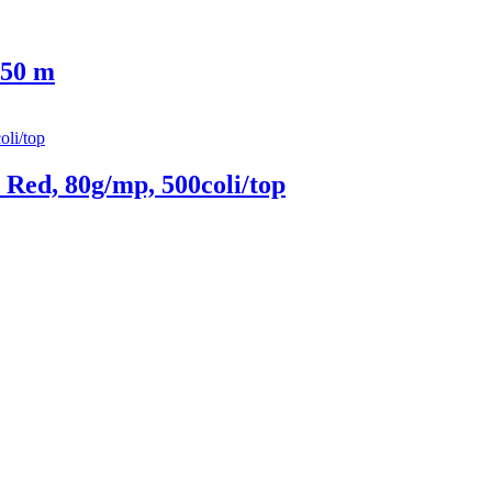
 50 m
Red, 80g/mp, 500coli/top