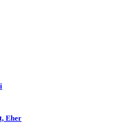
i
t, Eher