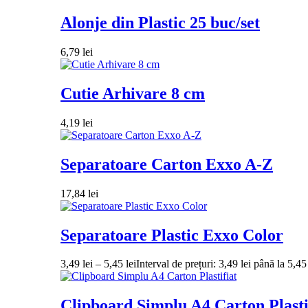
Alonje din Plastic 25 buc/set
6,79
lei
Cutie Arhivare 8 cm
4,19
lei
Separatoare Carton Exxo A-Z
17,84
lei
Separatoare Plastic Exxo Color
3,49
lei
–
5,45
lei
Interval de prețuri: 3,49 lei până la 5,45 
Clipboard Simplu A4 Carton Plasti