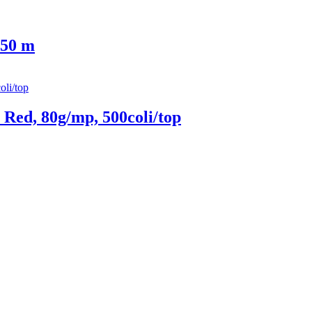
 50 m
Red, 80g/mp, 500coli/top