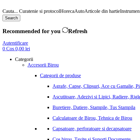
Cauta...
Curatenie si protocol
Horeca
Auto
Articole din hartie
Instrument
Search
Recommended for you
Refresh
Autentificare
0
Cos
0,00
lei
Categorii
Accesorii Birou
Categorii de produse
Agrafe, Capse, Clipsuri, Ace cu Gamalie, P
Ascutitoare, Adezivi si Lipici, Radiere, Rigl
Buretiere, Datiere, Stampile, Tus Stampila
Calculatoare de Birou, Tehnica de Birou
Capsatoare, perforatoare si decapsatoare
Cos birou, Tavite si Suporti Documente