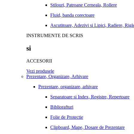
Stilouri, Patroane Cerneala, Rollere
Fluid, banda corectoare
Ascutitoare, Adezivi si Lipici, Radiere, Rigl
INSTRUMENTE DE SCRIS
si
ACCESORII
Vezi produsele
Prezentare, Organizare, Arhivare
Prezentare, organizare, arhivare
Separatoare si Index, Registre, Repertoare
Bibliorafturi
Folie de Protectie
Clipboard, Mape, Dosare de Prezentare