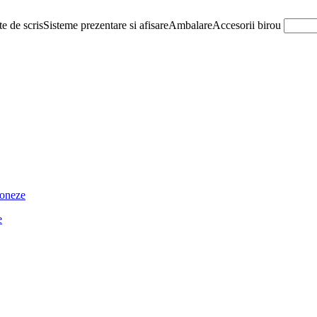
e de scris
Sisteme prezentare si afisare
Ambalare
Accesorii birou
ioneze
e