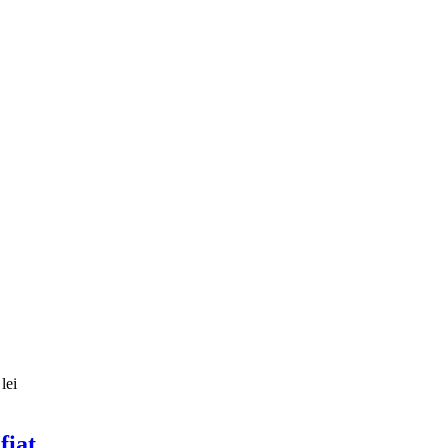
lei
fiat