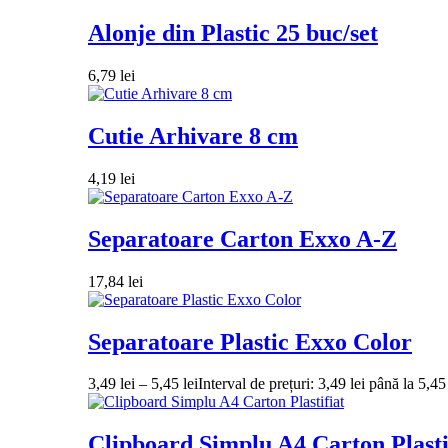
Alonje din Plastic 25 buc/set
6,79
lei
Cutie Arhivare 8 cm
4,19
lei
Separatoare Carton Exxo A-Z
17,84
lei
Separatoare Plastic Exxo Color
3,49
lei
–
5,45
lei
Interval de prețuri: 3,49 lei până la 5,45 
Clipboard Simplu A4 Carton Plasti