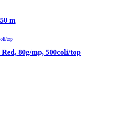
 50 m
Red, 80g/mp, 500coli/top