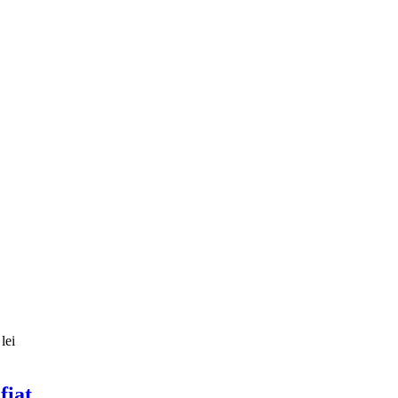
lei
fiat