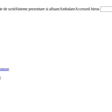
e de scris
Sisteme prezentare si afisare
Ambalare
Accesorii birou
ioneze
e