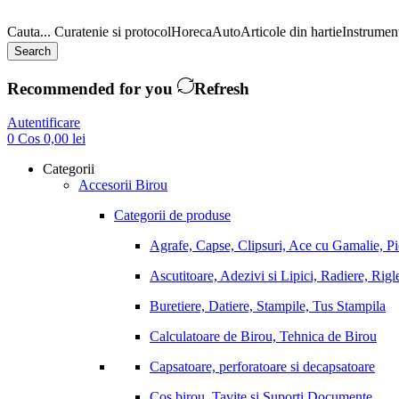
Cauta...
Curatenie si protocol
Horeca
Auto
Articole din hartie
Instrument
Search
Recommended for you
Refresh
Autentificare
0
Cos
0,00
lei
Categorii
Accesorii Birou
Categorii de produse
Agrafe, Capse, Clipsuri, Ace cu Gamalie, P
Ascutitoare, Adezivi si Lipici, Radiere, Rigl
Buretiere, Datiere, Stampile, Tus Stampila
Calculatoare de Birou, Tehnica de Birou
Capsatoare, perforatoare si decapsatoare
Cos birou, Tavite si Suporti Documente