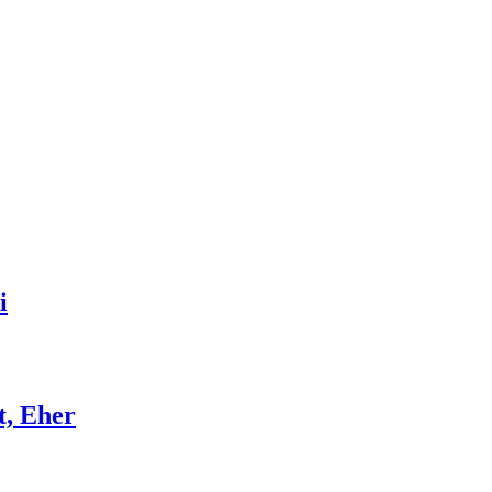
i
t, Eher