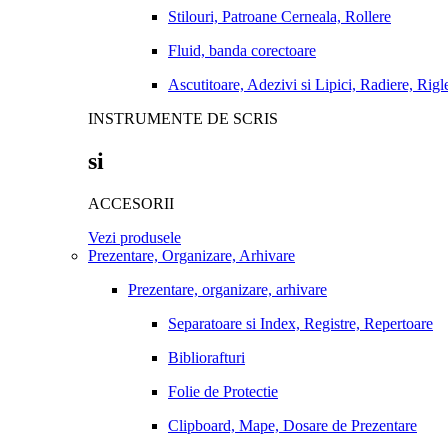
Stilouri, Patroane Cerneala, Rollere
Fluid, banda corectoare
Ascutitoare, Adezivi si Lipici, Radiere, Rigl
INSTRUMENTE DE SCRIS
si
ACCESORII
Vezi produsele
Prezentare, Organizare, Arhivare
Prezentare, organizare, arhivare
Separatoare si Index, Registre, Repertoare
Bibliorafturi
Folie de Protectie
Clipboard, Mape, Dosare de Prezentare