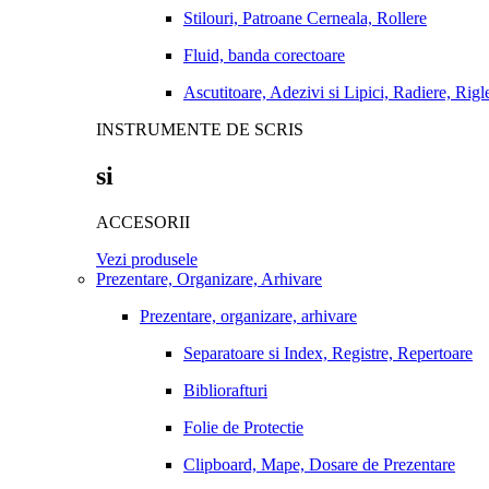
Stilouri, Patroane Cerneala, Rollere
Fluid, banda corectoare
Ascutitoare, Adezivi si Lipici, Radiere, Rigl
INSTRUMENTE DE SCRIS
si
ACCESORII
Vezi produsele
Prezentare, Organizare, Arhivare
Prezentare, organizare, arhivare
Separatoare si Index, Registre, Repertoare
Bibliorafturi
Folie de Protectie
Clipboard, Mape, Dosare de Prezentare