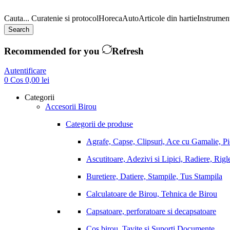
Cauta...
Curatenie si protocol
Horeca
Auto
Articole din hartie
Instrument
Search
Recommended for you
Refresh
Autentificare
0
Cos
0,00
lei
Categorii
Accesorii Birou
Categorii de produse
Agrafe, Capse, Clipsuri, Ace cu Gamalie, P
Ascutitoare, Adezivi si Lipici, Radiere, Rigl
Buretiere, Datiere, Stampile, Tus Stampila
Calculatoare de Birou, Tehnica de Birou
Capsatoare, perforatoare si decapsatoare
Cos birou, Tavite si Suporti Documente