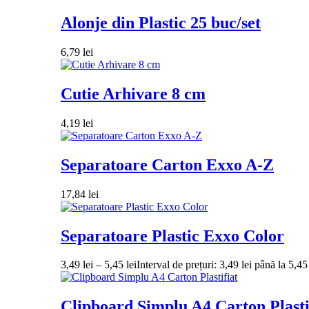
Alonje din Plastic 25 buc/set
6,79
lei
Cutie Arhivare 8 cm
4,19
lei
Separatoare Carton Exxo A-Z
17,84
lei
Separatoare Plastic Exxo Color
3,49
lei
–
5,45
lei
Interval de prețuri: 3,49 lei până la 5,45 
Clipboard Simplu A4 Carton Plasti