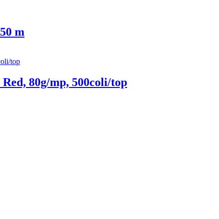
 50 m
Red, 80g/mp, 500coli/top