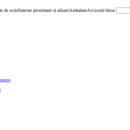
e de scris
Sisteme prezentare si afisare
Ambalare
Accesorii birou
ioneze
e