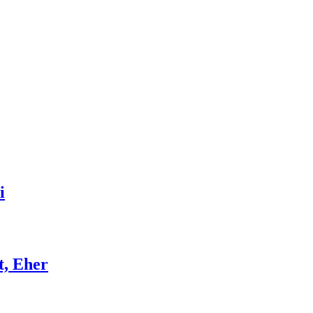
i
t, Eher