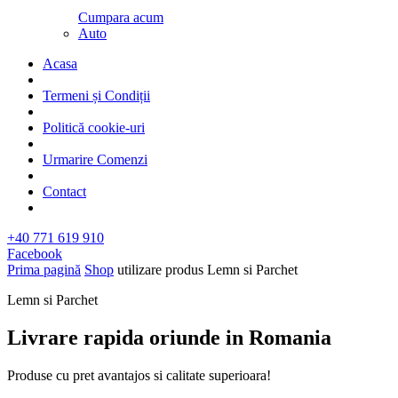
Cumpara acum
Auto
Acasa
Termeni și Condiții
Politică cookie-uri
Urmarire Comenzi
Contact
+40 771 619 910
Facebook
Prima pagină
Shop
utilizare produs
Lemn si Parchet
Lemn si Parchet
Livrare rapida oriunde in Romania​
Produse cu pret avantajos si calitate superioara!