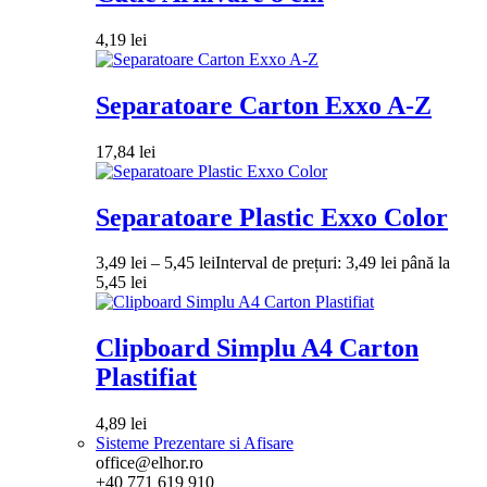
4,19
lei
Separatoare Carton Exxo A-Z
17,84
lei
Separatoare Plastic Exxo Color
3,49
lei
–
5,45
lei
Interval de prețuri: 3,49 lei până la
5,45 lei
Clipboard Simplu A4 Carton
Plastifiat
4,89
lei
Sisteme Prezentare si Afisare
office@elhor.ro
+40 771 619 910