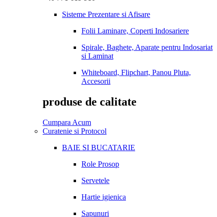
Sisteme Prezentare si Afisare
Folii Laminare, Coperti Indosariere
Spirale, Baghete, Aparate pentru Indosariat
si Laminat
Whiteboard, Flipchart, Panou Pluta,
Accesorii
produse de calitate
Cumpara Acum
Curatenie si Protocol
BAIE SI BUCATARIE
Role Prosop
Servetele
Hartie igienica
Sapunuri