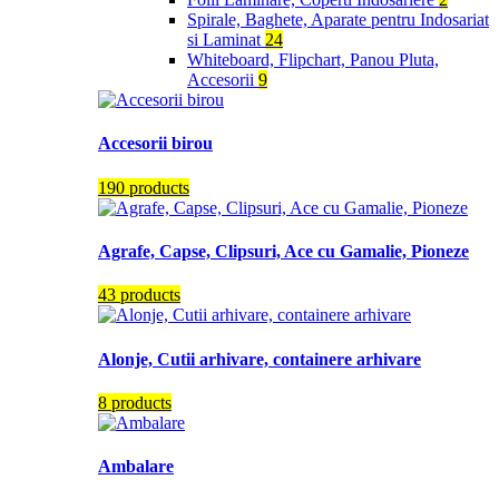
Spirale, Baghete, Aparate pentru Indosariat
si Laminat
24
Whiteboard, Flipchart, Panou Pluta,
Accesorii
9
Accesorii birou
190 products
Agrafe, Capse, Clipsuri, Ace cu Gamalie, Pioneze
43 products
Alonje, Cutii arhivare, containere arhivare
8 products
Ambalare