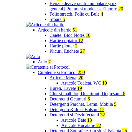
Benzi adezive pentru ambalare și uz
general | Prețuri și modele – Elhor.ro
20
Folie stretch, Folie cu Bule
4
Sfoara
5
Articole din hartie
51
Caiete, Bloc Notes
10
Hartie copiator
12
Hartie plotter
2
Plicuri, Etichete
27
Auto
7
Curatenie si Protocol
250
Articole Menaj
20
Articole Toaleta, WC
19
Bureti, Lavete
19
Clor si Inalbitor, Detartrant, Degresanti
6
Detergenti Geamuri
6
Detergenti Parchet, Lemn, Mobila
5
Detergenti Rufe si Balsam
17
Detergenti si Dezinfectanti
32
Articole Baie
13
Articole Bucatarie
22
Detergenti Suprafete, Gresie si Faianta
25