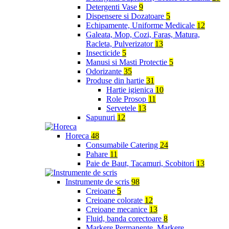
Detergenti Vase
9
Dispensere si Dozatoare
5
Echipamente, Uniforme Medicale
12
Galeata, Mop, Cozi, Faras, Matura,
Racleta, Pulverizator
13
Insecticide
5
Manusi si Masti Protectie
5
Odorizante
35
Produse din hartie
31
Hartie igienica
10
Role Prosop
11
Servetele
13
Sapunuri
12
Horeca
48
Consumabile Catering
24
Pahare
11
Paie de Baut, Tacamuri, Scobitori
13
Instrumente de scris
98
Creioane
5
Creioane colorate
12
Creioane mecanice
13
Fluid, banda corectoare
8
Markere Permanente, Markere,