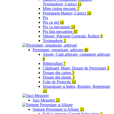
Textmarkere, Carioci
11
Mine creion mecanic
7
Permanent Marker, Carioci
10
Pix
Pix cu gel
16
Pix cu mecanism
10
Pix fara mecanism
10
Stilouri, Patroane Cerneala, Rollere
9
Textmarkere
2
Prezentare, organizare, arhivare
46
Alonje, Cutii arhivare, containere arhivare
8
Bibliorafturi
7
Clipboard, Mape, Dosare de Prezentare
3
Dosare din carton
5
Dosare din plastic
3
Folie de Protectie
10
Separatoare si Index, Registre, Repertoare
10
Saci Menajeri
25
Sisteme Prezentare si Afisare
35
Folii Laminare, Coperti Indosariere
2