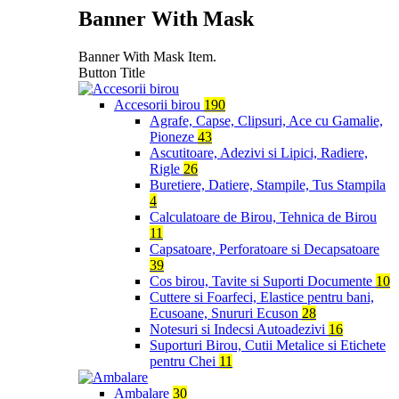
Banner With Mask
Banner With Mask Item.
Button Title
Accesorii birou
190
Agrafe, Capse, Clipsuri, Ace cu Gamalie,
Pioneze
43
Ascutitoare, Adezivi si Lipici, Radiere,
Rigle
26
Buretiere, Datiere, Stampile, Tus Stampila
4
Calculatoare de Birou, Tehnica de Birou
11
Capsatoare, Perforatoare si Decapsatoare
39
Cos birou, Tavite si Suporti Documente
10
Cuttere si Foarfeci, Elastice pentru bani,
Ecusoane, Snururi Ecuson
28
Notesuri si Indecsi Autoadezivi
16
Suporturi Birou, Cutii Metalice si Etichete
pentru Chei
11
Ambalare
30