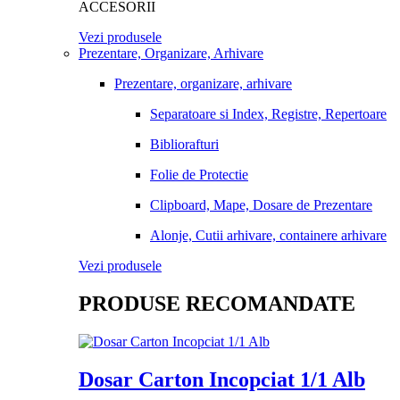
ACCESORII
Vezi produsele
Prezentare, Organizare, Arhivare
Prezentare, organizare, arhivare
Separatoare si Index, Registre, Repertoare
Bibliorafturi
Folie de Protectie
Clipboard, Mape, Dosare de Prezentare
Alonje, Cutii arhivare, containere arhivare
Vezi produsele
PRODUSE RECOMANDATE
Dosar Carton Incopciat 1/1 Alb