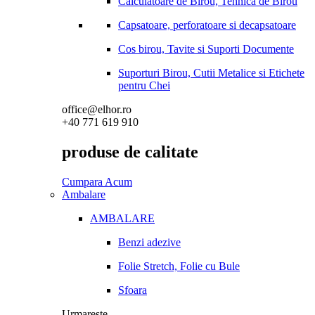
Calculatoare de Birou, Tehnica de Birou
Capsatoare, perforatoare si decapsatoare
Cos birou, Tavite si Suporti Documente
Suporturi Birou, Cutii Metalice si Etichete
pentru Chei
office@elhor.ro
+40 771 619 910
produse de calitate
Cumpara Acum
Ambalare
AMBALARE
Benzi adezive
Folie Stretch, Folie cu Bule
Sfoara
Urmareste