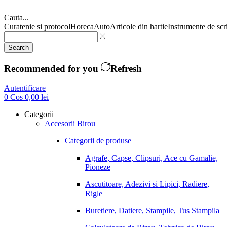
Cauta...
Curatenie si protocol
Horeca
Auto
Articole din hartie
Instrumente de scr
Search
Recommended for you
Refresh
Autentificare
0
Cos
0,00
lei
Categorii
Accesorii Birou
Categorii de produse
Agrafe, Capse, Clipsuri, Ace cu Gamalie,
Pioneze
Ascutitoare, Adezivi si Lipici, Radiere,
Rigle
Buretiere, Datiere, Stampile, Tus Stampila