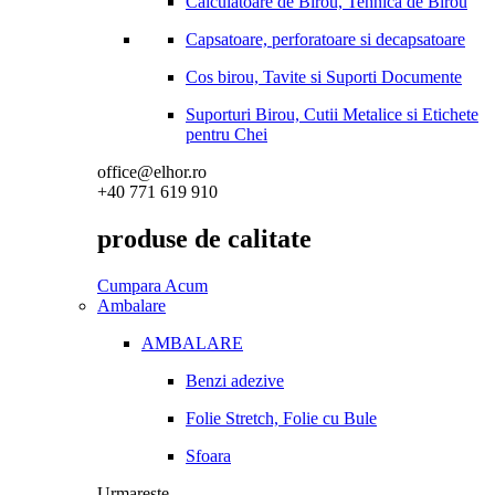
Calculatoare de Birou, Tehnica de Birou
Capsatoare, perforatoare si decapsatoare
Cos birou, Tavite si Suporti Documente
Suporturi Birou, Cutii Metalice si Etichete
pentru Chei
office@elhor.ro
+40 771 619 910
produse de calitate
Cumpara Acum
Ambalare
AMBALARE
Benzi adezive
Folie Stretch, Folie cu Bule
Sfoara
Urmareste