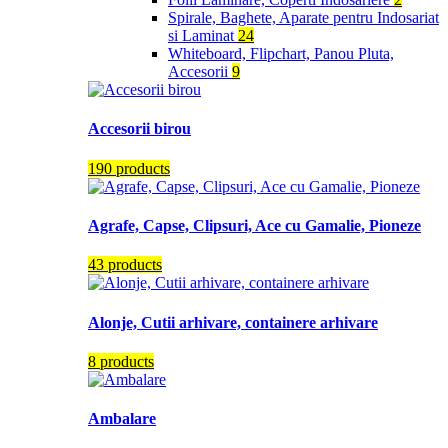
Spirale, Baghete, Aparate pentru Indosariat
si Laminat
24
Whiteboard, Flipchart, Panou Pluta,
Accesorii
9
Accesorii birou
190 products
Agrafe, Capse, Clipsuri, Ace cu Gamalie, Pioneze
43 products
Alonje, Cutii arhivare, containere arhivare
8 products
Ambalare