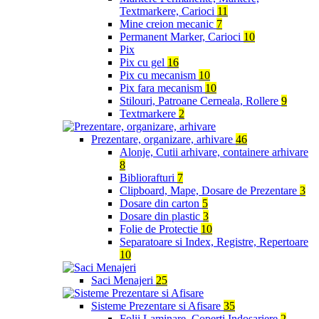
Textmarkere, Carioci
11
Mine creion mecanic
7
Permanent Marker, Carioci
10
Pix
Pix cu gel
16
Pix cu mecanism
10
Pix fara mecanism
10
Stilouri, Patroane Cerneala, Rollere
9
Textmarkere
2
Prezentare, organizare, arhivare
46
Alonje, Cutii arhivare, containere arhivare
8
Bibliorafturi
7
Clipboard, Mape, Dosare de Prezentare
3
Dosare din carton
5
Dosare din plastic
3
Folie de Protectie
10
Separatoare si Index, Registre, Repertoare
10
Saci Menajeri
25
Sisteme Prezentare si Afisare
35
Folii Laminare, Coperti Indosariere
2