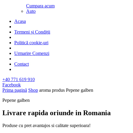
Cumpara acum
Auto
Acasa
Termeni și Condiții
Politică cookie-uri
Urmarire Comenzi
Contact
+40 771 619 910
Facebook
Prima pagină
Shop
aroma produs
Pepene galben
Pepene galben
Livrare rapida oriunde in Romania​
Produse cu pret avantajos si calitate superioara!