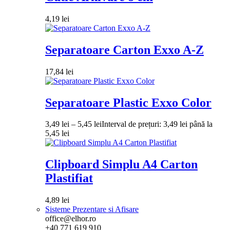
4,19
lei
Separatoare Carton Exxo A-Z
17,84
lei
Separatoare Plastic Exxo Color
3,49
lei
–
5,45
lei
Interval de prețuri: 3,49 lei până la
5,45 lei
Clipboard Simplu A4 Carton
Plastifiat
4,89
lei
Sisteme Prezentare si Afisare
office@elhor.ro
+40 771 619 910