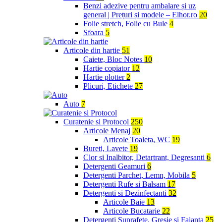
Benzi adezive pentru ambalare și uz
general | Prețuri și modele – Elhor.ro
20
Folie stretch, Folie cu Bule
4
Sfoara
5
Articole din hartie
51
Caiete, Bloc Notes
10
Hartie copiator
12
Hartie plotter
2
Plicuri, Etichete
27
Auto
7
Curatenie si Protocol
250
Articole Menaj
20
Articole Toaleta, WC
19
Bureti, Lavete
19
Clor si Inalbitor, Detartrant, Degresanti
6
Detergenti Geamuri
6
Detergenti Parchet, Lemn, Mobila
5
Detergenti Rufe si Balsam
17
Detergenti si Dezinfectanti
32
Articole Baie
13
Articole Bucatarie
22
Detergenti Suprafete, Gresie si Faianta
25