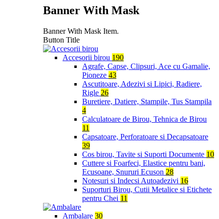
Banner With Mask
Banner With Mask Item.
Button Title
Accesorii birou
190
Agrafe, Capse, Clipsuri, Ace cu Gamalie,
Pioneze
43
Ascutitoare, Adezivi si Lipici, Radiere,
Rigle
26
Buretiere, Datiere, Stampile, Tus Stampila
4
Calculatoare de Birou, Tehnica de Birou
11
Capsatoare, Perforatoare si Decapsatoare
39
Cos birou, Tavite si Suporti Documente
10
Cuttere si Foarfeci, Elastice pentru bani,
Ecusoane, Snururi Ecuson
28
Notesuri si Indecsi Autoadezivi
16
Suporturi Birou, Cutii Metalice si Etichete
pentru Chei
11
Ambalare
30