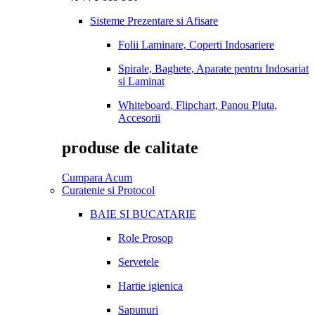
Sisteme Prezentare si Afisare
Folii Laminare, Coperti Indosariere
Spirale, Baghete, Aparate pentru Indosariat
si Laminat
Whiteboard, Flipchart, Panou Pluta,
Accesorii
produse de calitate
Cumpara Acum
Curatenie si Protocol
BAIE SI BUCATARIE
Role Prosop
Servetele
Hartie igienica
Sapunuri