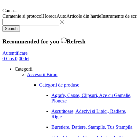
Cauta...
Curatenie si protocol
Horeca
Auto
Articole din hartie
Instrumente de scr
Search
Recommended for you
Refresh
Autentificare
0
Cos
0,00
lei
Categorii
Accesorii Birou
Categorii de produse
Agrafe, Capse, Clipsuri, Ace cu Gamalie,
Pioneze
Ascutitoare, Adezivi si Lipici, Radiere,
Rigle
Buretiere, Datiere, Stampile, Tus Stampila