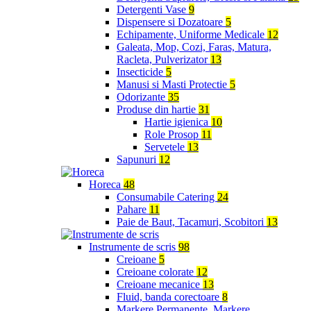
Detergenti Vase
9
Dispensere si Dozatoare
5
Echipamente, Uniforme Medicale
12
Galeata, Mop, Cozi, Faras, Matura,
Racleta, Pulverizator
13
Insecticide
5
Manusi si Masti Protectie
5
Odorizante
35
Produse din hartie
31
Hartie igienica
10
Role Prosop
11
Servetele
13
Sapunuri
12
Horeca
48
Consumabile Catering
24
Pahare
11
Paie de Baut, Tacamuri, Scobitori
13
Instrumente de scris
98
Creioane
5
Creioane colorate
12
Creioane mecanice
13
Fluid, banda corectoare
8
Markere Permanente, Markere,