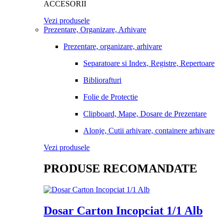
ACCESORII
Vezi produsele
Prezentare, Organizare, Arhivare
Prezentare, organizare, arhivare
Separatoare si Index, Registre, Repertoare
Bibliorafturi
Folie de Protectie
Clipboard, Mape, Dosare de Prezentare
Alonje, Cutii arhivare, containere arhivare
Vezi produsele
PRODUSE RECOMANDATE
Dosar Carton Incopciat 1/1 Alb