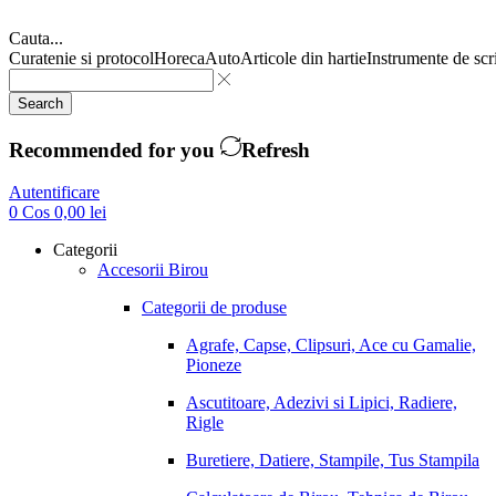
Cauta...
Curatenie si protocol
Horeca
Auto
Articole din hartie
Instrumente de scr
Search
Recommended for you
Refresh
Autentificare
0
Cos
0,00
lei
Categorii
Accesorii Birou
Categorii de produse
Agrafe, Capse, Clipsuri, Ace cu Gamalie,
Pioneze
Ascutitoare, Adezivi si Lipici, Radiere,
Rigle
Buretiere, Datiere, Stampile, Tus Stampila