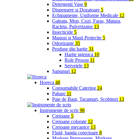
Detergenti Vase
9
Dispensere si Dozatoare
5
Echipamente, Uniforme Medicale
12
Galeata, Mop, Cozi, Faras, Matura,
Racleta, Pulverizator
13
Insecticide
5
Manusi si Masti Protectie
5
Odorizante
35
Produse din hartie
31
Hartie igienica
10
Role Prosop
11
Servetele
13
Sapunuri
12
Horeca
48
Consumabile Catering
24
Pahare
11
Paie de Baut, Tacamuri, Scobitori
13
Instrumente de scris
98
Creioane
5
Creioane colorate
12
Creioane mecanice
13
Fluid, banda corectoare
8
Markere Permanente, Markere,