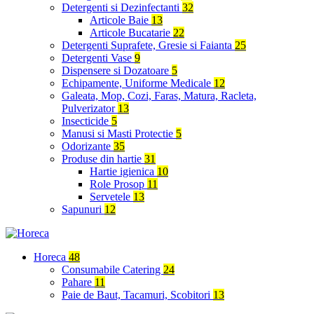
Detergenti si Dezinfectanti
32
Articole Baie
13
Articole Bucatarie
22
Detergenti Suprafete, Gresie si Faianta
25
Detergenti Vase
9
Dispensere si Dozatoare
5
Echipamente, Uniforme Medicale
12
Galeata, Mop, Cozi, Faras, Matura, Racleta,
Pulverizator
13
Insecticide
5
Manusi si Masti Protectie
5
Odorizante
35
Produse din hartie
31
Hartie igienica
10
Role Prosop
11
Servetele
13
Sapunuri
12
Horeca
48
Consumabile Catering
24
Pahare
11
Paie de Baut, Tacamuri, Scobitori
13