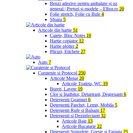
Benzi adezive pentru ambalare și uz
general | Prețuri și modele – Elhor.ro
20
Folie stretch, Folie cu Bule
4
Sfoara
5
Articole din hartie
51
Caiete, Bloc Notes
10
Hartie copiator
12
Hartie plotter
2
Plicuri, Etichete
27
Auto
7
Curatenie si Protocol
250
Articole Menaj
20
Articole Toaleta, WC
19
Bureti, Lavete
19
Clor si Inalbitor, Detartrant, Degresanti
6
Detergenti Geamuri
6
Detergenti Parchet, Lemn, Mobila
5
Detergenti Rufe si Balsam
17
Detergenti si Dezinfectanti
32
Articole Baie
13
Articole Bucatarie
22
Detergenti Suprafete, Gresie si Faianta
25