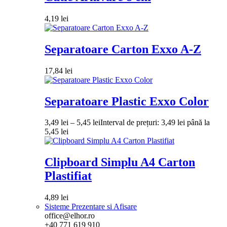
4,19
lei
Separatoare Carton Exxo A-Z
17,84
lei
Separatoare Plastic Exxo Color
3,49
lei
–
5,45
lei
Interval de prețuri: 3,49 lei până la
5,45 lei
Clipboard Simplu A4 Carton
Plastifiat
4,89
lei
Sisteme Prezentare si Afisare
office@elhor.ro
+40 771 619 910