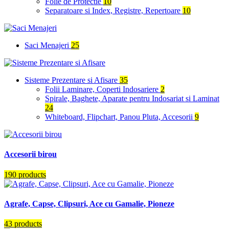
Folie de Protectie
10
Separatoare si Index, Registre, Repertoare
10
Saci Menajeri
25
Sisteme Prezentare si Afisare
35
Folii Laminare, Coperti Indosariere
2
Spirale, Baghete, Aparate pentru Indosariat si Laminat
24
Whiteboard, Flipchart, Panou Pluta, Accesorii
9
Accesorii birou
190 products
Agrafe, Capse, Clipsuri, Ace cu Gamalie, Pioneze
43 products