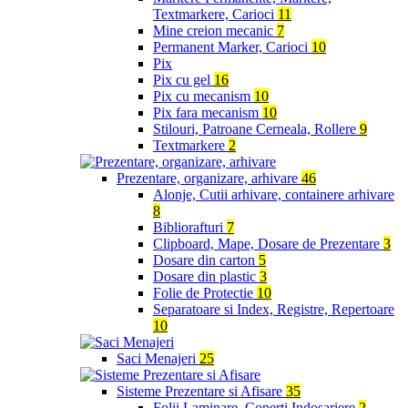
Textmarkere, Carioci
11
Mine creion mecanic
7
Permanent Marker, Carioci
10
Pix
Pix cu gel
16
Pix cu mecanism
10
Pix fara mecanism
10
Stilouri, Patroane Cerneala, Rollere
9
Textmarkere
2
Prezentare, organizare, arhivare
46
Alonje, Cutii arhivare, containere arhivare
8
Bibliorafturi
7
Clipboard, Mape, Dosare de Prezentare
3
Dosare din carton
5
Dosare din plastic
3
Folie de Protectie
10
Separatoare si Index, Registre, Repertoare
10
Saci Menajeri
25
Sisteme Prezentare si Afisare
35
Folii Laminare, Coperti Indosariere
2