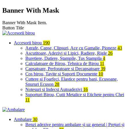
Banner With Mask
Banner With Mask Item.
Button Title
Accesorii birou
190
Agrafe, Capse, Clipsuri, Ace cu Gamalie, Pioneze
43
Ascutitoare, Adezivi si Lipici, Radiere, Rigle
26
Buretiere, Datiere, Stampile, Tus Stampila
4
Calculatoare de Birou, Tehnica de Birou
11
Capsatoare, Perforatoare si Decapsatoare
39
Cos birou, Tavite si Suporti Documente
10
Cuttere si Foarfeci, Elastice pentru bani, Ecusoane,
Snururi Ecuson
28
Notesuri si Indecsi Autoadezivi
16
Suporturi Birou, Cutii Metalice si Etichete pentru Chei
11
Ambalare
30
Benzi adezive pentru ambalare și uz general | Prețuri și