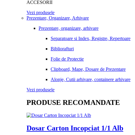
ACCESORII
Vezi produsele
Prezentare, Organizare, Arhivare
Prezentare, organizare, arhivare
Separatoare si Index, Registre, Repertoare
Bibliorafturi
Folie de Protectie
Clipboard, Mape, Dosare de Prezentare
Alonje, Cutii arhivare, containere arhivare
Vezi produsele
PRODUSE RECOMANDATE
Dosar Carton Incopciat 1/1 Alb