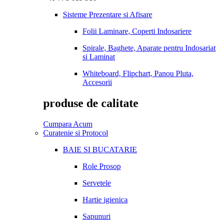
Sisteme Prezentare si Afisare
Folii Laminare, Coperti Indosariere
Spirale, Baghete, Aparate pentru Indosariat
si Laminat
Whiteboard, Flipchart, Panou Pluta,
Accesorii
produse de calitate
Cumpara Acum
Curatenie si Protocol
BAIE SI BUCATARIE
Role Prosop
Servetele
Hartie igienica
Sapunuri