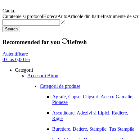
Cauta...
Curatenie si protocol
Horeca
Auto
Articole din hartie
Instrumente de scr
Search
Recommended for you
Refresh
Autentificare
0
Cos
0,00
lei
Categorii
Accesorii Birou
Categorii de produse
Agrafe, Capse, Clipsuri, Ace cu Gamalie,
Pioneze
Ascutitoare, Adezivi si Lipici, Radiere,
Rigle
Buretiere, Datiere, Stampile, Tus Stampila