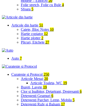
modele – Elhor.ro
20
Folie stretch, Folie cu Bule
4
Sfoara
5
Articole din hartie
51
Caiete, Bloc Notes
10
Hartie copiator
12
Hartie plotter
2
Plicuri, Etichete
27
Auto
7
Curatenie si Protocol
250
Articole Menaj
20
Articole Toaleta, WC
19
Bureti, Lavete
19
Clor si Inalbitor, Detartrant, Degresanti
6
Detergenti Geamuri
6
Detergenti Parchet, Lemn, Mobila
5
Detergenti Rufe si Balsam
17