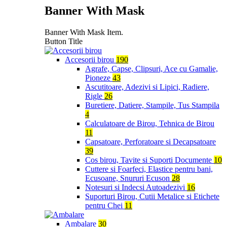
Banner With Mask
Banner With Mask Item.
Button Title
Accesorii birou
190
Agrafe, Capse, Clipsuri, Ace cu Gamalie,
Pioneze
43
Ascutitoare, Adezivi si Lipici, Radiere,
Rigle
26
Buretiere, Datiere, Stampile, Tus Stampila
4
Calculatoare de Birou, Tehnica de Birou
11
Capsatoare, Perforatoare si Decapsatoare
39
Cos birou, Tavite si Suporti Documente
10
Cuttere si Foarfeci, Elastice pentru bani,
Ecusoane, Snururi Ecuson
28
Notesuri si Indecsi Autoadezivi
16
Suporturi Birou, Cutii Metalice si Etichete
pentru Chei
11
Ambalare
30