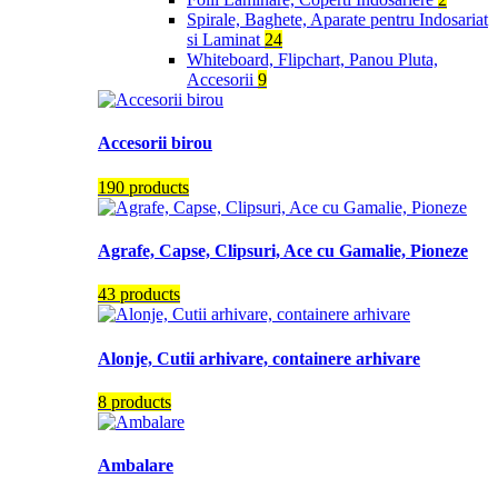
Spirale, Baghete, Aparate pentru Indosariat
si Laminat
24
Whiteboard, Flipchart, Panou Pluta,
Accesorii
9
Accesorii birou
190 products
Agrafe, Capse, Clipsuri, Ace cu Gamalie, Pioneze
43 products
Alonje, Cutii arhivare, containere arhivare
8 products
Ambalare