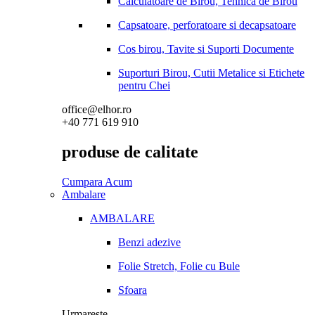
Calculatoare de Birou, Tehnica de Birou
Capsatoare, perforatoare si decapsatoare
Cos birou, Tavite si Suporti Documente
Suporturi Birou, Cutii Metalice si Etichete
pentru Chei
office@elhor.ro
+40 771 619 910
produse de calitate
Cumpara Acum
Ambalare
AMBALARE
Benzi adezive
Folie Stretch, Folie cu Bule
Sfoara
Urmareste