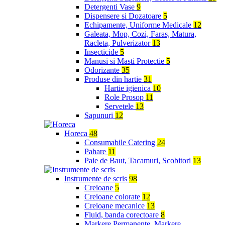
Detergenti Vase
9
Dispensere si Dozatoare
5
Echipamente, Uniforme Medicale
12
Galeata, Mop, Cozi, Faras, Matura,
Racleta, Pulverizator
13
Insecticide
5
Manusi si Masti Protectie
5
Odorizante
35
Produse din hartie
31
Hartie igienica
10
Role Prosop
11
Servetele
13
Sapunuri
12
Horeca
48
Consumabile Catering
24
Pahare
11
Paie de Baut, Tacamuri, Scobitori
13
Instrumente de scris
98
Creioane
5
Creioane colorate
12
Creioane mecanice
13
Fluid, banda corectoare
8
Markere Permanente, Markere,